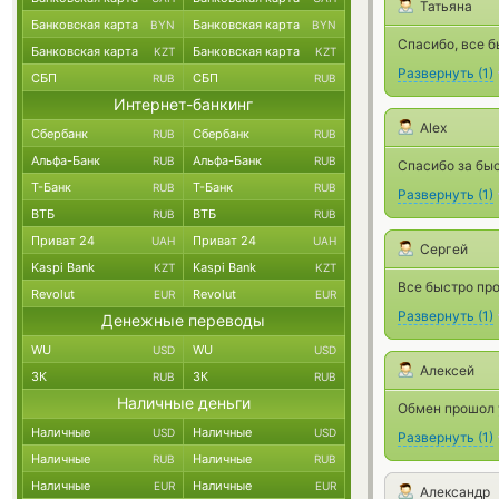
Татьяна
Банковская карта
Банковская карта
BYN
BYN
Спасибо, все б
Банковская карта
Банковская карта
KZT
KZT
Развернуть
(
1
)
СБП
СБП
RUB
RUB
Интернет-банкинг
Alex
Сбербанк
Сбербанк
RUB
RUB
Альфа-Банк
Альфа-Банк
RUB
RUB
Спасибо за бы
Т-Банк
Т-Банк
RUB
RUB
Развернуть
(
1
)
ВТБ
ВТБ
RUB
RUB
Приват 24
Приват 24
UAH
UAH
Сергей
Kaspi Bank
Kaspi Bank
KZT
KZT
Все быстро про
Revolut
Revolut
EUR
EUR
Развернуть
(
1
)
Денежные переводы
WU
WU
USD
USD
Алексей
ЗК
ЗК
RUB
RUB
Наличные деньги
Обмен прошол у
Наличные
Наличные
USD
USD
Развернуть
(
1
)
Наличные
Наличные
RUB
RUB
Наличные
Наличные
EUR
EUR
Александр