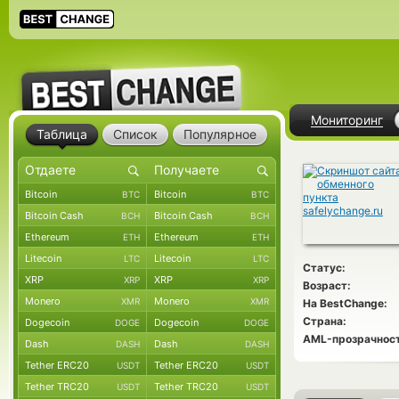
Мониторинг
Таблица
Список
Популярное
Bitcoin
Bitcoin
BTC
BTC
Bitcoin Cash
Bitcoin Cash
BCH
BCH
Ethereum
Ethereum
ETH
ETH
Litecoin
Litecoin
LTC
LTC
Статус:
XRP
XRP
XRP
XRP
Возраст:
Monero
Monero
XMR
XMR
На BestChange:
Страна:
Dogecoin
Dogecoin
DOGE
DOGE
AML-прозрачност
Dash
Dash
DASH
DASH
Tether ERC20
Tether ERC20
USDT
USDT
Tether TRC20
Tether TRC20
USDT
USDT