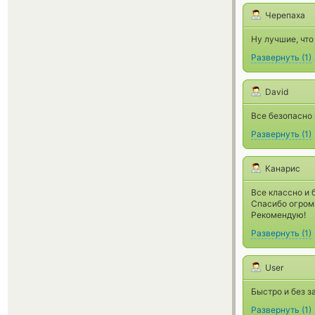
Черепаха
Ну лучшие, что
Развернуть
(
1
)
David
Все безопасно 
Развернуть
(
1
)
Канарис
Все классно и 
Спасибо огром
Рекомендую!
Развернуть
(
1
)
User
Быстро и без з
Развернуть
(
1
)