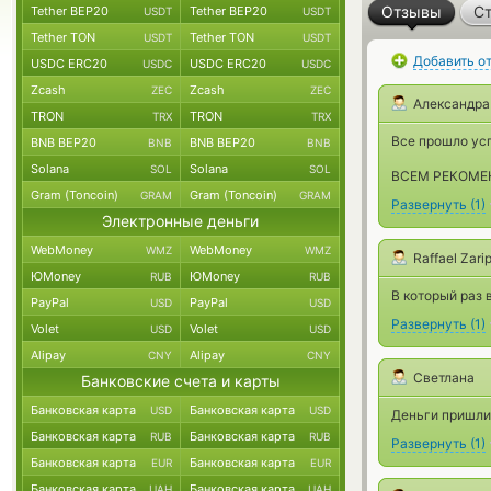
Отзывы
Ст
Tether BEP20
Tether BEP20
USDT
USDT
Tether TON
Tether TON
USDT
USDT
Добавить о
USDC ERC20
USDC ERC20
USDC
USDC
Zcash
Zcash
ZEC
ZEC
Александра
TRON
TRON
TRX
TRX
Все прошло ус
BNB BEP20
BNB BEP20
BNB
BNB
Solana
Solana
SOL
SOL
ВСЕМ РЕКОМЕ
Gram (Toncoin)
Gram (Toncoin)
GRAM
GRAM
Развернуть
(
1
)
Электронные деньги
WebMoney
WebMoney
WMZ
WMZ
Raffael Zari
ЮMoney
ЮMoney
RUB
RUB
В который раз в
PayPal
PayPal
USD
USD
Развернуть
(
1
)
Volet
Volet
USD
USD
Alipay
Alipay
CNY
CNY
Светлана
Банковские счета и карты
Банковская карта
Банковская карта
USD
USD
Деньги пришли
Банковская карта
Банковская карта
RUB
RUB
Развернуть
(
1
)
Банковская карта
Банковская карта
EUR
EUR
Банковская карта
Банковская карта
UAH
UAH