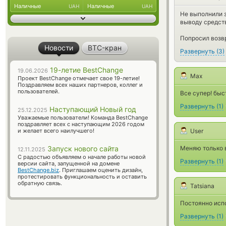
Наличные
Наличные
UAH
UAH
Не выполнили з
выводу средств
Попросил возвр
Новости
BTC-кран
Развернуть
(
3
)
19-летие BestChange
19.06.2026
Max
Проект BestChange отмечает свое 19-летие!
Поздравляем всех наших партнеров, коллег и
пользователей.
Все супер! быс
Развернуть
(
1
)
Наступающий Новый год
25.12.2025
Уважаемые пользователи! Команда BestChange
поздравляет всех с наступающим 2026 годом
и желает всего наилучшего!
User
Запуск нового сайта
Меняю только 
12.11.2025
С радостью объявляем о начале работы новой
Развернуть
(
1
)
версии сайта, запущенной на домене
BestChange.biz
. Приглашаем оценить дизайн,
протестировать функциональность и оставить
обратную связь.
Tatsiana
Постоянно исп
Развернуть
(
1
)