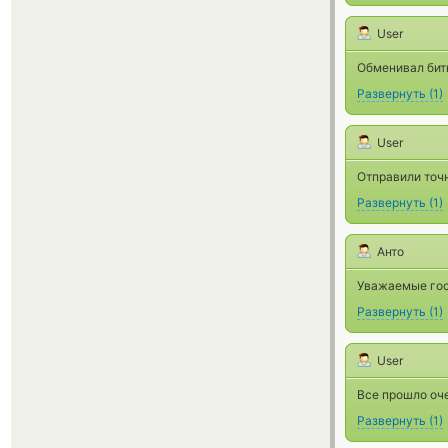
User
Обменивал бит
Развернуть
(
1
)
User
Отправили точ
Развернуть
(
1
)
Анто
Уважаемые госп
Развернуть
(
1
)
User
Все прошло оч
Развернуть
(
1
)