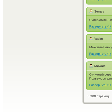
Sergey
Супер обменник
Развернуть
(
1
)
Vadim
Максимально у
Развернуть
(
1
)
Михаил
Отличный серв
Пользуюсь давн
Развернуть
(
1
)
3 380 страниц: