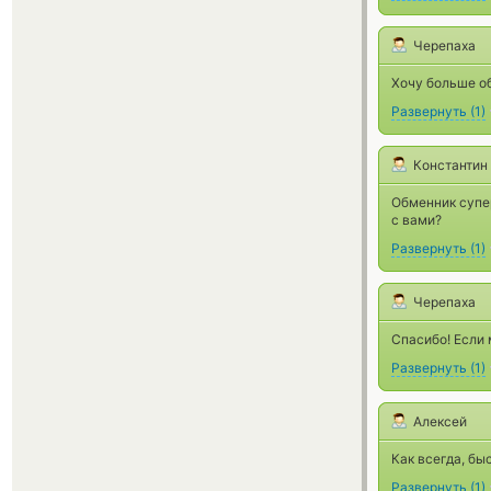
Черепаха
Хочу больше о
Развернуть
(
1
)
Константин
Обменник супер
с вами?
Развернуть
(
1
)
Черепаха
Спасибо! Если 
Развернуть
(
1
)
Алексей
Как всегда, бы
Развернуть
(
1
)