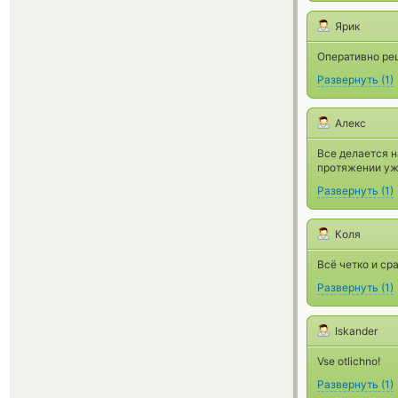
Ярик
Оперативно ре
Развернуть
(
1
)
Алекс
Все делается н
протяжении уже
Развернуть
(
1
)
Коля
Всё четко и ср
Развернуть
(
1
)
Iskander
Vse otlichno!
Развернуть
(
1
)