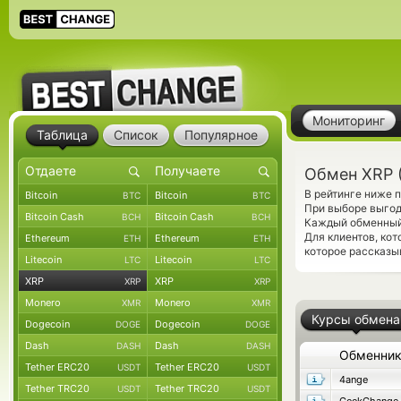
Мониторинг
Таблица
Список
Популярное
Обмен XRP (
В рейтинге ниже 
Bitcoin
Bitcoin
BTC
BTC
При выборе выгод
Bitcoin Cash
Bitcoin Cash
BCH
BCH
Каждый обменный 
Для клиентов, ко
Ethereum
Ethereum
ETH
ETH
которое рассказы
Litecoin
Litecoin
LTC
LTC
XRP
XRP
XRP
XRP
Monero
Monero
XMR
XMR
Курсы обмена
Dogecoin
Dogecoin
DOGE
DOGE
Dash
Dash
DASH
DASH
Обменни
Tether ERC20
Tether ERC20
USDT
USDT
4ange
Tether TRC20
Tether TRC20
USDT
USDT