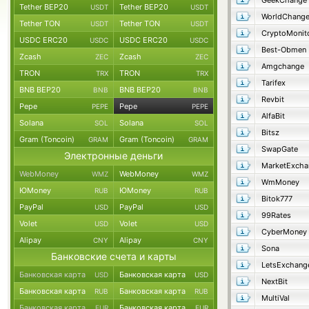
GeekChange
Tether BEP20
Tether BEP20
USDT
USDT
WorldChang
Tether TON
Tether TON
USDT
USDT
CryptoMonit
USDC ERC20
USDC ERC20
USDC
USDC
Best-Obmen
Zcash
Zcash
ZEC
ZEC
Amgchange
TRON
TRON
TRX
TRX
Tarifex
BNB BEP20
BNB BEP20
BNB
BNB
Revbit
Pepe
Pepe
PEPE
PEPE
AlfaBit
Solana
Solana
SOL
SOL
Bitsz
Gram (Toncoin)
Gram (Toncoin)
GRAM
GRAM
SwapGate
Электронные деньги
MarketExcha
WebMoney
WebMoney
WMZ
WMZ
WmMoney
ЮMoney
ЮMoney
RUB
RUB
Bitok777
PayPal
PayPal
USD
USD
99Rates
Volet
Volet
USD
USD
CyberMoney
Alipay
Alipay
CNY
CNY
Sona
Банковские счета и карты
LetsExchang
Банковская карта
Банковская карта
USD
USD
NextBit
Банковская карта
Банковская карта
RUB
RUB
MultiVal
Банковская карта
Банковская карта
EUR
EUR