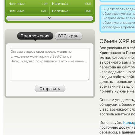
Наличные
Наличные
EUR
EUR
В целях противоде
Наличные
Наличные
UAH
UAH
обменные пункты п
В случае если тра
обменную операци
соблюдения требов
Предложения
BTC-кран
Обмен XRP н
Все указанные в т
Криптовалюта Пепе
метки, которые ино
выбранного вами пу
перехода на сайт о
незамедлительно об
стадии работы сай
должны предложить 
все-таки не вышло,
принять нужные мер
Спешим уведомить,
обнаружить более 
у вас возникают сл
воспользоваться по
Используйте
Кальк
постоянно доступн
сервисом, в данный