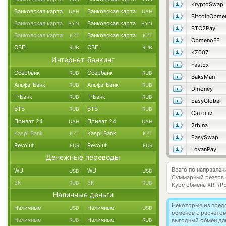
KryptoSwap
Банковская карта
Банковская карта
UAH
UAH
BitcoinObme
Банковская карта
Банковская карта
BYN
BYN
BTC2Pay
Банковская карта
Банковская карта
KZT
KZT
ObmenoFF
СБП
СБП
RUB
RUB
KZ007
Интернет-банкинг
FastEx
Сбербанк
Сбербанк
RUB
RUB
BaksMan
Альфа-Банк
Альфа-Банк
RUB
RUB
Dmoney
Т-Банк
Т-Банк
RUB
RUB
EasyGlobal
ВТБ
ВТБ
RUB
RUB
Сатоши
Приват 24
Приват 24
UAH
UAH
2rbina
Kaspi Bank
Kaspi Bank
KZT
KZT
EasySwap
Revolut
Revolut
EUR
EUR
LovanPay
Денежные переводы
Всего по направлен
WU
WU
USD
USD
Суммарный резерв
ЗК
ЗК
RUB
RUB
Курс обмена
XRP/P
Наличные деньги
Некоторые из пред
Наличные
Наличные
USD
USD
обменов с расчето
Наличные
Наличные
RUB
RUB
выгодный обмен дл