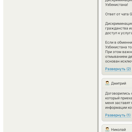
Узбекистана!
Ответ от чата 
Дискриминация 
гражданства ил
доступ к услу
Если в обменн
Узбекистана то
При этом важно
отмыванием ден
основан исклю
Развернуть
(
2
)
Дмитрий
Договорились о
который приеха
меня заставят 
информации ко
Развернуть
(
1
)
Николай