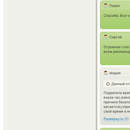
Павел
Спасибо. Все ч
Сергей
Огромное спаси
всем рекоменд
Мария
Данный от
Порратила врем
ехала час.взял
причине безопа
касается),спро
своё время и 
Развернуть
(
1
)