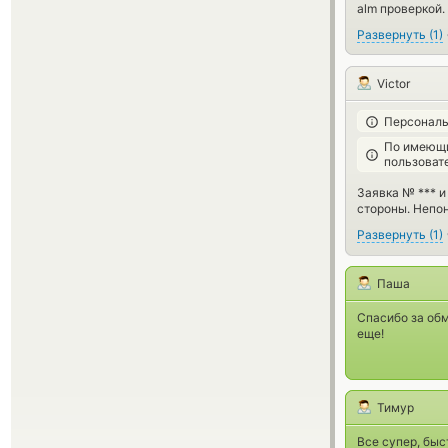
alm проверкой.
Развернуть
(
1
)
Victor
Персональ
По имеющи
пользоват
Заявка № *** и
стороны. Непон
Развернуть
(
1
)
Паша
Спасибо за обм
еще!
Тимур
Все супер, быс