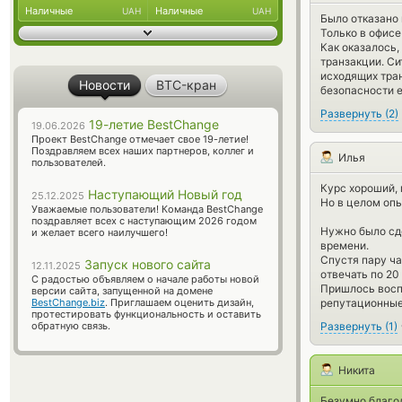
Наличные
Наличные
UAH
UAH
Было отказано 
Только в офисе
Как оказалось,
транзакции. Си
исходящих тран
Новости
BTC-кран
безопасности е
Развернуть
(
2
)
19-летие BestChange
19.06.2026
Проект BestChange отмечает свое 19-летие!
Поздравляем всех наших партнеров, коллег и
Илья
пользователей.
Курс хороший,
Наступающий Новый год
25.12.2025
Но в целом опы
Уважаемые пользователи! Команда BestChange
поздравляет всех с наступающим 2026 годом
Нужно было сде
и желает всего наилучшего!
времени.
Спустя пару ча
Запуск нового сайта
12.11.2025
отвечать по 20
С радостью объявляем о начале работы новой
Пришлось воспо
версии сайта, запущенной на домене
репутационные
BestChange.biz
. Приглашаем оценить дизайн,
протестировать функциональность и оставить
Развернуть
(
1
)
обратную связь.
Никита
Безумно благод