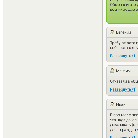
Обмен в итоге 
возникающие в
Евгений
Требуют фото п
себя оставлять
Развернуть
(
1
)
Максим
Отказали в обм
Развернуть
(
1
)
Иван
В процессе пис
что надо доказ
доказывать (сл
для... граждан 
Развернуть
(
1
)