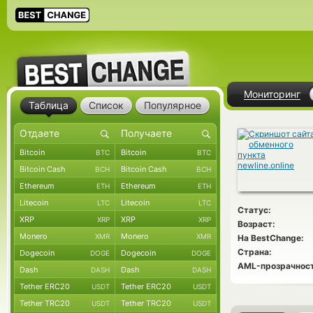
Мониторинг
Таблица
Список
Популярное
Bitcoin
Bitcoin
BTC
BTC
Bitcoin Cash
Bitcoin Cash
BCH
BCH
Ethereum
Ethereum
ETH
ETH
Litecoin
Litecoin
LTC
LTC
Статус:
XRP
XRP
XRP
XRP
Возраст:
Monero
Monero
XMR
XMR
На BestChange:
Страна:
Dogecoin
Dogecoin
DOGE
DOGE
AML-прозрачност
Dash
Dash
DASH
DASH
Tether ERC20
Tether ERC20
USDT
USDT
Tether TRC20
Tether TRC20
USDT
USDT