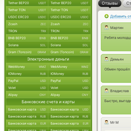
Отзывы
Ст
Tether BEP20
Tether BEP20
USDT
USDT
Tether TON
Tether TON
USDT
USDT
Добавить о
USDC ERC20
USDC ERC20
USDC
USDC
Zcash
Zcash
ZEC
ZEC
Мартин
TRON
TRON
TRX
TRX
Ребята молодцы
BNB BEP20
BNB BEP20
BNB
BNB
Solana
Solana
SOL
SOL
Gram (Toncoin)
Gram (Toncoin)
GRAM
GRAM
Электронные деньги
Демьян
WebMoney
WebMoney
WMZ
WMZ
Обмен прошёл г
ЮMoney
ЮMoney
RUB
RUB
PayPal
PayPal
USD
USD
Volet
Volet
USD
USD
Владислав
Alipay
Alipay
CNY
CNY
Быстро, выгодн
Банковские счета и карты
Банковская карта
Банковская карта
USD
USD
Банковская карта
Банковская карта
RUB
RUB
Mr M
Банковская карта
Банковская карта
EUR
EUR
Банковская карта
Банковская карта
UAH
UAH