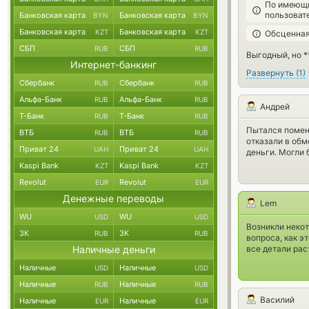
По имеющи
пользоват
Банковская карта
Банковская карта
BYN
BYN
Банковская карта
Банковская карта
KZT
KZT
Обсценная
СБП
СБП
RUB
RUB
Выгодный, но *
Интернет-банкинг
Развернуть
(
1
)
Сбербанк
Сбербанк
RUB
RUB
Альфа-Банк
Альфа-Банк
RUB
RUB
Андрей
Т-Банк
Т-Банк
RUB
RUB
Пытался поменя
ВТБ
ВТБ
RUB
RUB
отказали в обм
Приват 24
Приват 24
UAH
UAH
деньги. Могли 
Kaspi Bank
Kaspi Bank
KZT
KZT
Revolut
Revolut
EUR
EUR
Денежные переводы
Lem
WU
WU
USD
USD
Возникли некот
ЗК
ЗК
RUB
RUB
вопроса, как э
все детали рас
Наличные деньги
Наличные
Наличные
USD
USD
Наличные
Наличные
RUB
RUB
Василий
Наличные
Наличные
EUR
EUR