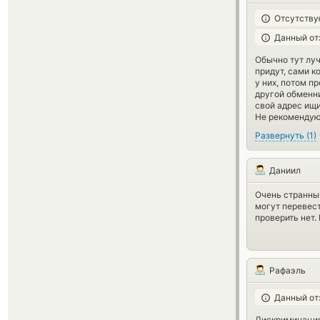
Отсутству
Данный от
Обычно тут луч
придут, сами к
у них, потом п
другой обменни
свой адрес ищи
Не рекомендую 
Развернуть
(
1
)
Даниил
Очень странный
могут перевест
проверить нет.
Рафаэль
Данный от
Дискриминация