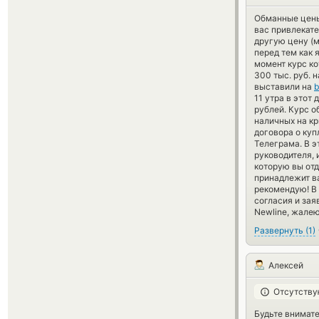
Обманные цены
вас привлекате
другую цену (м
перед тем как 
момент курс к
300 тыс. руб. 
выставили на
b
11 утра в этот
рублей. Курс о
наличных на кр
договора о куп
Телеграма. В э
руководителя, 
которую вы отд
принадлежит вам
рекомендую! В 
согласия и зая
Newline, жалею
Развернуть
(
1
)
Алексей
Отсутству
Будьте внимате