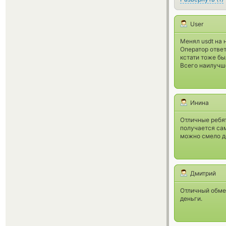
User
Менял usdt на 
Оператор ответ
кстати тоже бы
Всего наилучш
Инина
Отличные ребя
получается са
можно смело д
Дмитрий
Отличный обмен
деньги.