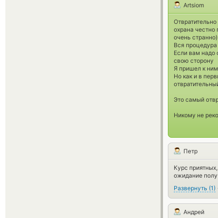
Artsiom
Отвратительно
охрана честно 
очень странно)
Вся процедура 
Если вам надо 
свою сторону
Я пришел к ним
Но как и в пер
отвратительный
Это самый отв
Никому не рек
Петр
Курс приятных,
ожидание получ
Развернуть
(
1
)
Андрей