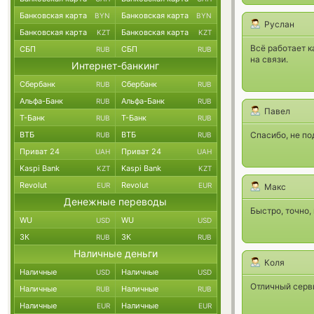
Банковская карта
Банковская карта
BYN
BYN
Руслан
Банковская карта
Банковская карта
KZT
KZT
Всё работает к
СБП
СБП
RUB
RUB
на связи.
Интернет-банкинг
Сбербанк
Сбербанк
RUB
RUB
Альфа-Банк
Альфа-Банк
RUB
RUB
Павел
Т-Банк
Т-Банк
RUB
RUB
ВТБ
ВТБ
Спасибо, не по
RUB
RUB
Приват 24
Приват 24
UAH
UAH
Kaspi Bank
Kaspi Bank
KZT
KZT
Revolut
Revolut
EUR
EUR
Макс
Денежные переводы
Быстро, точно,
WU
WU
USD
USD
ЗК
ЗК
RUB
RUB
Наличные деньги
Коля
Наличные
Наличные
USD
USD
Отличный серви
Наличные
Наличные
RUB
RUB
Наличные
Наличные
EUR
EUR