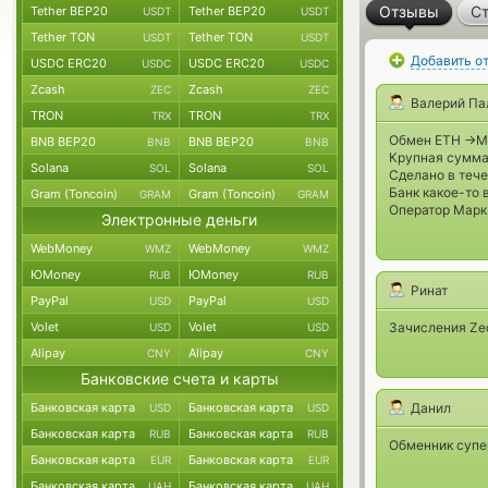
Отзывы
Ст
Tether BEP20
Tether BEP20
USDT
USDT
Tether TON
Tether TON
USDT
USDT
Добавить о
USDC ERC20
USDC ERC20
USDC
USDC
Zcash
Zcash
ZEC
ZEC
Валерий Па
TRON
TRON
TRX
TRX
Обмен ETH ->M
BNB BEP20
BNB BEP20
BNB
BNB
Крупная сумма
Solana
Solana
SOL
SOL
Сделано в тече
Банк какое-то 
Gram (Toncoin)
Gram (Toncoin)
GRAM
GRAM
Оператор Марк
Электронные деньги
WebMoney
WebMoney
WMZ
WMZ
ЮMoney
ЮMoney
RUB
RUB
Ринат
PayPal
PayPal
USD
USD
Volet
Volet
Зачисления Zec
USD
USD
Alipay
Alipay
CNY
CNY
Банковские счета и карты
Банковская карта
Банковская карта
Данил
USD
USD
Банковская карта
Банковская карта
RUB
RUB
Обменник супе
Банковская карта
Банковская карта
EUR
EUR
Банковская карта
Банковская карта
UAH
UAH