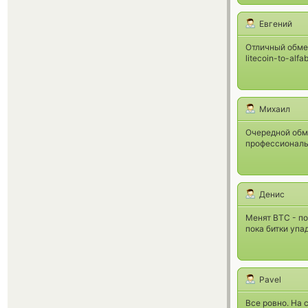
Евгений
Отличный обме
litecoin-to-alf
Михаил
Очередной обм
профессиональн
Денис
Менят BTC - по
пока битки упа
Pavel
Все ровно. На 