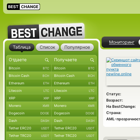
Мониторинг
Таблица
Список
Популярное
Bitcoin
Bitcoin
BTC
BTC
Bitcoin Cash
Bitcoin Cash
BCH
BCH
Ethereum
Ethereum
ETH
ETH
Litecoin
Litecoin
LTC
LTC
Статус:
XRP
XRP
XRP
XRP
Возраст:
Monero
Monero
XMR
XMR
На BestChange:
Страна:
Dogecoin
Dogecoin
DOGE
DOGE
AML-прозрачност
Dash
Dash
DASH
DASH
Tether ERC20
Tether ERC20
USDT
USDT
Tether TRC20
Tether TRC20
USDT
USDT