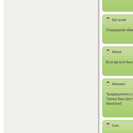
Евгений
Очередной обм
Женя
Всегда все быс
Михаил
Традиционно у
Также быстро,
Newline!)
Ivan