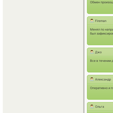
Обмен произошё
Fireman
Менял по направ
был зафиксиров
Джо
Все в течении 
Александр
Оперативно и 
Ольга