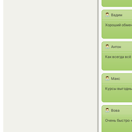
Вадим
Хороший обмен
Антон
Как всегда всё
Макс
Курсы выгодные
Вова
Очень быстро 