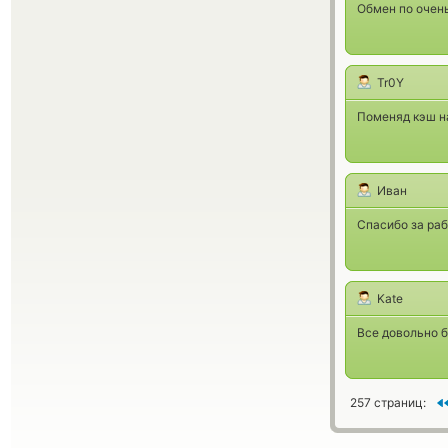
Обмен по очень
Tr0Y
Поменяд кэш на
Иван
Спасибо за раб
Kate
Все довольно б
257 страниц: