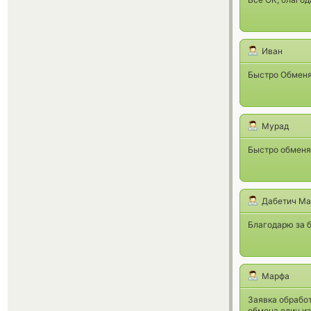
Иван
Быстро Обменял
Мурад
Быстро обменя
Дабетич Ма
Благодарю за 
Марфа
Заявка обрабо
обмена один из