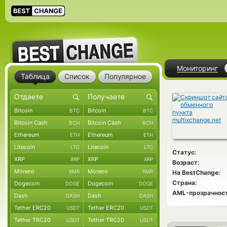
Мониторинг
Таблица
Список
Популярное
Bitcoin
Bitcoin
BTC
BTC
Bitcoin Cash
Bitcoin Cash
BCH
BCH
Ethereum
Ethereum
ETH
ETH
Litecoin
Litecoin
LTC
LTC
Статус:
XRP
XRP
XRP
XRP
Возраст:
Monero
Monero
XMR
XMR
На BestChange:
Страна:
Dogecoin
Dogecoin
DOGE
DOGE
AML-прозрачност
Dash
Dash
DASH
DASH
Tether ERC20
Tether ERC20
USDT
USDT
Tether TRC20
Tether TRC20
USDT
USDT