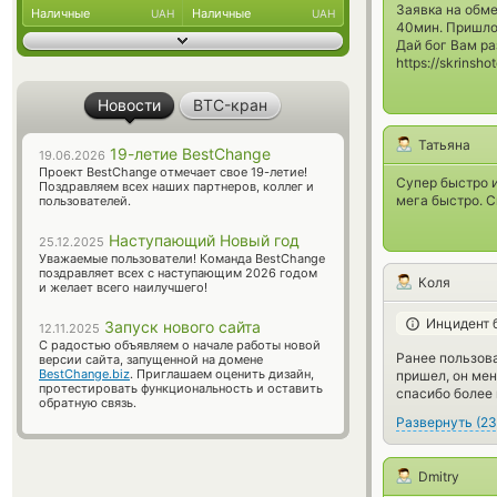
Заявка на обм
Наличные
Наличные
UAH
UAH
40мин. Пришло 
Дай бог Вам ра
https://skrinsho
Новости
BTC-кран
Татьяна
19-летие BestChange
19.06.2026
Проект BestChange отмечает свое 19-летие!
Супер быстро и
Поздравляем всех наших партнеров, коллег и
мега быстро. С
пользователей.
Наступающий Новый год
25.12.2025
Уважаемые пользователи! Команда BestChange
поздравляет всех с наступающим 2026 годом
Коля
и желает всего наилучшего!
Инцидент 
Запуск нового сайта
12.11.2025
С радостью объявляем о начале работы новой
Ранее пользова
версии сайта, запущенной на домене
BestChange.biz
. Приглашаем оценить дизайн,
пришел, он мен
протестировать функциональность и оставить
спасибо более
обратную связь.
Развернуть
(
23
Dmitry