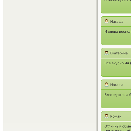
Наташа
И снова воспо
Екатерина
Все вкусно Ян )
Наташа
Благодарю за 
Роман
Отличный обмен
моментальный о