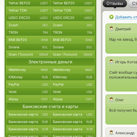
Отзывы
Ст
Tether BEP20
Tether BEP20
USDT
USDT
Tether TON
Tether TON
USDT
USDT
Добавить о
USDC ERC20
USDC ERC20
USDC
USDC
Zcash
Zcash
ZEC
ZEC
Дмитрий
TRON
TRON
TRX
TRX
Иду на завод, 
BNB BEP20
BNB BEP20
BNB
BNB
Solana
Solana
SOL
SOL
Gram (Toncoin)
Gram (Toncoin)
GRAM
GRAM
Электронные деньги
Игорь Кото
WebMoney
WebMoney
WMZ
WMZ
Сайт вообще су
ЮMoney
ЮMoney
положительный
RUB
RUB
PayPal
PayPal
USD
USD
Volet
Volet
USD
USD
Alipay
Alipay
CNY
CNY
Олег
Банковские счета и карты
Всё получил бы
Банковская карта
Банковская карта
USD
USD
Банковская карта
Банковская карта
RUB
RUB
Банковская карта
Банковская карта
EUR
EUR
Александр
Банковская карта
Банковская карта
UAH
UAH