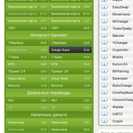
Platov
Банковская карта
Банковская карта
UAH
UAH
EasySwap
Банковская карта
Банковская карта
BYN
BYN
Монеткинс
Банковская карта
Банковская карта
KZT
KZT
MChanger
СБП
СБП
RUB
RUB
ТокенТрейд
Интернет-банкинг
Bakster
Сбербанк
Сбербанк
YChanger
RUB
RUB
Альфа-Банк
Альфа-Банк
CryptoGin
RUB
RUB
Т-Банк
Т-Банк
Bitality
RUB
RUB
ВТБ
ВТБ
Kursov24
RUB
RUB
Приват 24
Приват 24
BitFlaming
UAH
UAH
Kaspi Bank
Kaspi Bank
Банкомат
KZT
KZT
Revolut
Revolut
BullsChange
EUR
EUR
Денежные переводы
CoinPayMast
CosmoChang
WU
WU
USD
USD
Ферма
ЗК
ЗК
RUB
RUB
Наличные деньги
IziBTC
Crypik
Наличные
Наличные
USD
USD
Наличные
Наличные
RUB
RUB