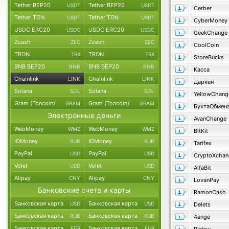
Tether BEP20
Tether BEP20
USDT
USDT
Cerber
Tether TON
Tether TON
USDT
USDT
CyberMoney
USDC ERC20
USDC ERC20
USDC
USDC
GeekChange
Zcash
Zcash
ZEC
ZEC
CoolCoin
TRON
TRON
TRX
TRX
StoreBucks
BNB BEP20
BNB BEP20
BNB
BNB
Касса
Chainlink
Chainlink
LINK
LINK
Даркен
Solana
Solana
SOL
SOL
YellowChang
Gram (Toncoin)
Gram (Toncoin)
GRAM
GRAM
БухтаОбмен
Электронные деньги
AvanChange
WebMoney
WebMoney
WMZ
WMZ
BitKit
ЮMoney
ЮMoney
RUB
RUB
Tarifex
PayPal
PayPal
USD
USD
CryptoXchan
Volet
Volet
USD
USD
AlfaBit
Alipay
Alipay
CNY
CNY
LovanPay
Банковские счета и карты
RamonCash
Банковская карта
Банковская карта
USD
USD
Delets
Банковская карта
Банковская карта
RUB
RUB
4ange
Банковская карта
Банковская карта
EUR
EUR