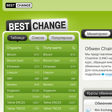
Мониторинг
Таблица
Список
Популярное
Обмен Chain
Мы представляем 
Bitcoin
Bitcoin
BTC
BTC
Chainlink (LINK)
Bitcoin Cash
Bitcoin Cash
BCH
BCH
курс, обращая вн
обменные пункты 
Ethereum
Ethereum
ETH
ETH
Для пользователе
Litecoin
Litecoin
LTC
LTC
подробное
вид
XRP
XRP
XRP
XRP
Monero
Monero
XMR
XMR
Dogecoin
Dogecoin
DOGE
DOGE
Курсы обмена
Dash
Dash
DASH
DASH
Tether ERC20
Tether ERC20
USDT
USDT
Обменни
Tether TRC20
Tether TRC20
USDT
USDT
Rim-Exchan