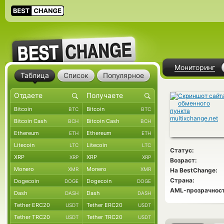
Мониторинг
Таблица
Список
Популярное
Bitcoin
Bitcoin
BTC
BTC
Bitcoin Cash
Bitcoin Cash
BCH
BCH
Ethereum
Ethereum
ETH
ETH
Litecoin
Litecoin
LTC
LTC
Статус:
XRP
XRP
XRP
XRP
Возраст:
Monero
Monero
XMR
XMR
На BestChange:
Страна:
Dogecoin
Dogecoin
DOGE
DOGE
AML-прозрачност
Dash
Dash
DASH
DASH
Tether ERC20
Tether ERC20
USDT
USDT
Tether TRC20
Tether TRC20
USDT
USDT