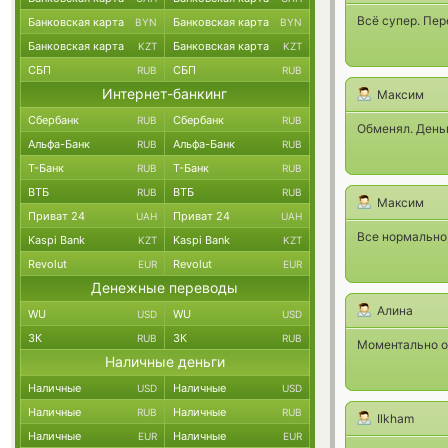
Всё супер. Пер
Банковская карта
Банковская карта
BYN
BYN
Банковская карта
Банковская карта
KZT
KZT
СБП
СБП
RUB
RUB
Интернет-банкинг
Максим
Сбербанк
Сбербанк
RUB
RUB
Обменял. День
Альфа-Банк
Альфа-Банк
RUB
RUB
Т-Банк
Т-Банк
RUB
RUB
ВТБ
ВТБ
RUB
RUB
Максим
Приват 24
Приват 24
UAH
UAH
Все нормально,
Kaspi Bank
Kaspi Bank
KZT
KZT
Revolut
Revolut
EUR
EUR
Денежные переводы
Алина
WU
WU
USD
USD
ЗК
ЗК
RUB
RUB
Моментально о
Наличные деньги
Наличные
Наличные
USD
USD
Наличные
Наличные
RUB
RUB
Ilkham
Наличные
Наличные
EUR
EUR