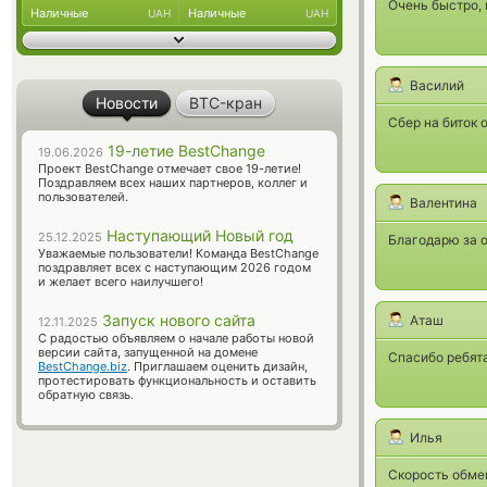
Очень быстро, 
Наличные
Наличные
UAH
UAH
Василий
Новости
BTC-кран
Сбер на биток 
19-летие BestChange
19.06.2026
Проект BestChange отмечает свое 19-летие!
Поздравляем всех наших партнеров, коллег и
пользователей.
Валентина
Наступающий Новый год
25.12.2025
Благодарю за 
Уважаемые пользователи! Команда BestChange
поздравляет всех с наступающим 2026 годом
и желает всего наилучшего!
Запуск нового сайта
Аташ
12.11.2025
С радостью объявляем о начале работы новой
версии сайта, запущенной на домене
Спасибо ребята
BestChange.biz
. Приглашаем оценить дизайн,
протестировать функциональность и оставить
обратную связь.
Илья
Скорость обме