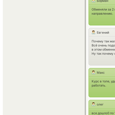
Борман
Обменяли за 2 
направлению.
Евгений
Почему так мал
Всё очень подо
в этом обменн
Ну так почему 
Макс
Курс в топе, у
работать.
олег
все дошло!) по 