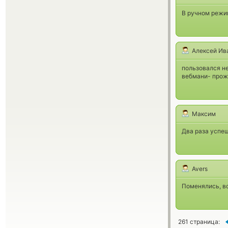
В ручном режим
Алексей Ив
пользовался не
вебмани- прож
Максим
Два раза успеш
Avers
Поменялись, вс
261 страница: