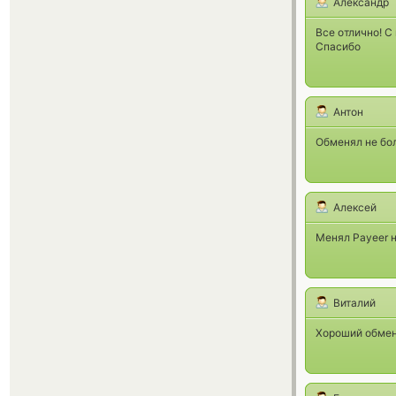
Александр
Все отлично! С
Спасибо
Антон
Обменял не бо
Алексей
Менял Payeer н
Виталий
Хороший обменн