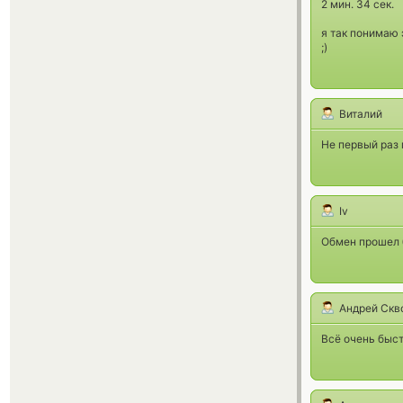
2 мин. 34 сек.
я так понимаю 
;)
Виталий
Не первый раз 
Iv
Обмен прошел 
Андрей Скв
Всё очень быс