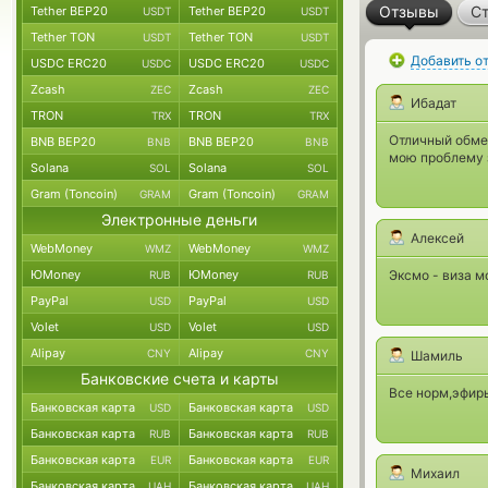
Отзывы
Ст
Tether BEP20
Tether BEP20
USDT
USDT
Tether TON
Tether TON
USDT
USDT
Добавить о
USDC ERC20
USDC ERC20
USDC
USDC
Zcash
Zcash
ZEC
ZEC
Ибадат
TRON
TRON
TRX
TRX
Отличный обмен
BNB BEP20
BNB BEP20
BNB
BNB
мою проблему 
Solana
Solana
SOL
SOL
Gram (Toncoin)
Gram (Toncoin)
GRAM
GRAM
Электронные деньги
Алексей
WebMoney
WebMoney
WMZ
WMZ
ЮMoney
ЮMoney
Эксмо - виза 
RUB
RUB
PayPal
PayPal
USD
USD
Volet
Volet
USD
USD
Alipay
Alipay
CNY
CNY
Шамиль
Банковские счета и карты
Все норм,эфир
Банковская карта
Банковская карта
USD
USD
Банковская карта
Банковская карта
RUB
RUB
Банковская карта
Банковская карта
EUR
EUR
Михаил
Банковская карта
Банковская карта
UAH
UAH