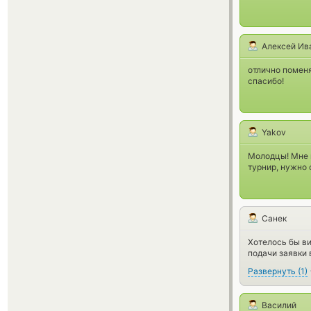
Алексей Ив
отлично поменя
спасибо!
Yakov
Молодцы! Мне н
турнир, нужно 
Санек
Хотелось бы ви
подачи заявки 
Развернуть
(
1
)
Василий