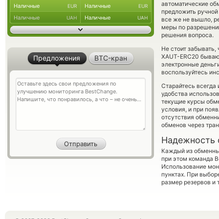
автоматические о
Наличные
Наличные
EUR
EUR
предложить ручной о
Наличные
Наличные
UAH
UAH
все же не вышло, р
меры по разрешению
решения вопроса.
Не стоит забывать,
XAUT-ERC20 бывают 
Предложения
BTC-кран
электронные деньги
воспользуйтесь инс
Старайтесь всегда
удобства использов
текущие курсы обм
условия, и при поя
отсутствия обменн
обменов через тра
Надежность 
Каждый из обменны
при этом команда 
Использование мон
пунктах. При выбор
размер резервов и 