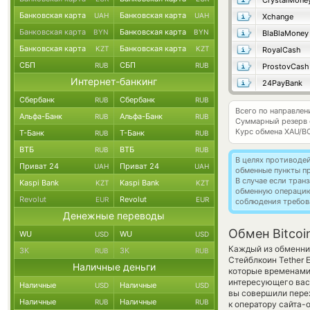
CrystalMone
Банковская карта
Банковская карта
UAH
UAH
Xchange
Банковская карта
Банковская карта
BYN
BYN
BlaBlaMoney
Банковская карта
Банковская карта
KZT
KZT
RoyalCash
СБП
СБП
RUB
RUB
ProstovCash
Интернет-банкинг
24PayBank
Сбербанк
Сбербанк
RUB
RUB
Всего по направлен
Альфа-Банк
Альфа-Банк
RUB
RUB
Суммарный резерв
Курс обмена
XAU/B
Т-Банк
Т-Банк
RUB
RUB
ВТБ
ВТБ
RUB
RUB
В целях противоде
Приват 24
Приват 24
UAH
UAH
обменные пункты п
В случае если тра
Kaspi Bank
Kaspi Bank
KZT
KZT
обменную операци
Revolut
Revolut
EUR
EUR
соблюдения требов
Денежные переводы
Обмен Bitcoi
WU
WU
USD
USD
Каждый из обменник
ЗК
ЗК
RUB
RUB
Стейблкоин Tether 
Наличные деньги
которые временами 
интересующего вас 
Наличные
Наличные
USD
USD
вы совершили перех
Наличные
Наличные
RUB
RUB
к оператору сайта-