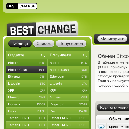
Мониторинг
Таблица
Список
Популярное
Обмен Bitco
В таблице отмече
Bitcoin
Bitcoin
BTC
BTC
(XAUT) по наилуч
Bitcoin Cash
Bitcoin Cash
BCH
BCH
внимание и на ре
строгую проверку
Ethereum
Ethereum
ETH
ETH
Если вы пользует
Litecoin
Litecoin
LTC
LTC
которое подробно
XRP
XRP
XRP
XRP
Monero
Monero
XMR
XMR
Dogecoin
Dogecoin
DOGE
DOGE
Курсы обмена
Dash
Dash
DASH
DASH
Tether ERC20
Tether ERC20
USDT
USDT
Обменни
Tether TRC20
Tether TRC20
USDT
USDT