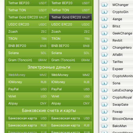
Tether BEP20
Tether BEP20
USDT
USDT
MChanger
Tether TON
Tether TON
USDT
USDT
CryptoGin
Tether Gold ERC20
Tether Gold ERC20
XAUT
XAUT
4ange
USDC ERC20
USDC ERC20
USDC
USDC
Bitsz
Zcash
Zcash
ZEC
ZEC
GeekChange
TRON
TRON
TRX
TRX
Revbit
BNB BEP20
BNB BEP20
BNB
BNB
ChangeHero
Solana
Solana
SOL
SOL
AlfaBit
Gram (Toncoin)
Gram (Toncoin)
GRAM
GRAM
Tarifex
Электронные деньги
Expeer
WebMoney
WebMoney
WMZ
WMZ
CryptoMonit
ЮMoney
ЮMoney
RUB
RUB
Sona
PayPal
PayPal
USD
USD
LetsExchang
Volet
Volet
USD
USD
CryptoRoyal
Alipay
Alipay
CNY
CNY
SwapGate
Банковские счета и карты
Fswap
Банковская карта
Банковская карта
USD
USD
BitcoinObme
Банковская карта
Банковская карта
RUB
RUB
BaksMan
Банковская карта
Банковская карта
EUR
EUR