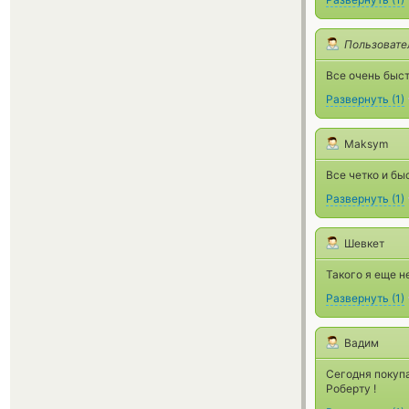
Пользовате
Все очень быс
Развернуть
(
1
)
Maksym
Все четко и бы
Развернуть
(
1
)
Шевкет
Такого я еще н
Развернуть
(
1
)
Вадим
Сегодня покупа
Роберту !