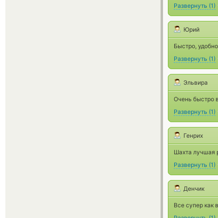
Развернуть
(
1
)
Юрий
Быстро, удобно
Развернуть
(
1
)
Эльвира
Очень быстро 
Развернуть
(
1
)
Генрих
Шахта лучшая
Развернуть
(
1
)
Денчик
Все супер как 
Развернуть
(
1
)