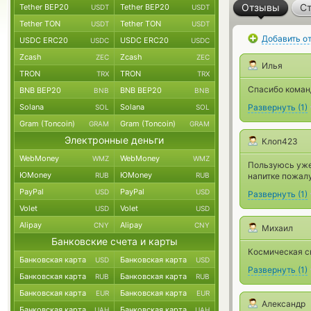
Отзывы
Ст
Tether BEP20
Tether BEP20
USDT
USDT
Tether TON
Tether TON
USDT
USDT
Добавить о
USDC ERC20
USDC ERC20
USDC
USDC
Zcash
Zcash
ZEC
ZEC
Илья
TRON
TRON
TRX
TRX
Спасибо команд
BNB BEP20
BNB BEP20
BNB
BNB
Solana
Solana
Развернуть
(
1
)
SOL
SOL
Gram (Toncoin)
Gram (Toncoin)
GRAM
GRAM
Электронные деньги
Клоп423
WebMoney
WebMoney
WMZ
WMZ
Пользуюсь уже 
ЮMoney
ЮMoney
RUB
RUB
напитке пожал
PayPal
PayPal
USD
USD
Развернуть
(
1
)
Volet
Volet
USD
USD
Alipay
Alipay
CNY
CNY
Михаил
Банковские счета и карты
Космическая с
Банковская карта
Банковская карта
USD
USD
Развернуть
(
1
)
Банковская карта
Банковская карта
RUB
RUB
Банковская карта
Банковская карта
EUR
EUR
Александр
Банковская карта
Банковская карта
UAH
UAH