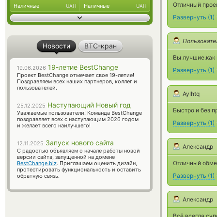
Отличный проек
Наличные
Наличные
UAH
UAH
Развернуть
(
1
)
Пользовате
Новости
BTC-кран
Вы лучшие.как 
19-летие BestChange
19.06.2026
Развернуть
(
1
)
Проект BestChange отмечает свое 19-летие!
Поздравляем всех наших партнеров, коллег и
пользователей.
Aylhtq
Наступающий Новый год
25.12.2025
Быстро и без 
Уважаемые пользователи! Команда BestChange
поздравляет всех с наступающим 2026 годом
Развернуть
(
1
)
и желает всего наилучшего!
Запуск нового сайта
12.11.2025
Александр
С радостью объявляем о начале работы новой
версии сайта, запущенной на домене
Отличный обме
BestChange.biz
. Приглашаем оценить дизайн,
протестировать функциональность и оставить
Развернуть
(
1
)
обратную связь.
Александр
Всё всегда суп