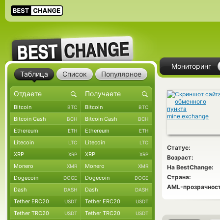
Мониторинг
Таблица
Список
Популярное
Bitcoin
Bitcoin
BTC
BTC
Bitcoin Cash
Bitcoin Cash
BCH
BCH
Ethereum
Ethereum
ETH
ETH
Litecoin
Litecoin
LTC
LTC
Статус:
XRP
XRP
XRP
XRP
Возраст:
Monero
Monero
XMR
XMR
На BestChange:
Страна:
Dogecoin
Dogecoin
DOGE
DOGE
AML-прозрачност
Dash
Dash
DASH
DASH
Tether ERC20
Tether ERC20
USDT
USDT
Tether TRC20
Tether TRC20
USDT
USDT