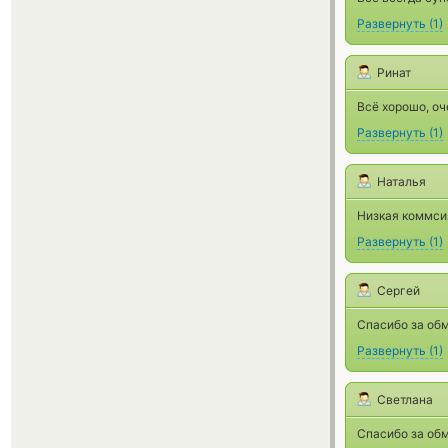
Развернуть
(
1
)
Ринат
Всё хорошо, оч
Развернуть
(
1
)
Наталья
Низкая коммси
Развернуть
(
1
)
Сергей
Спасибо за об
Развернуть
(
1
)
Светлана
Спасибо за об