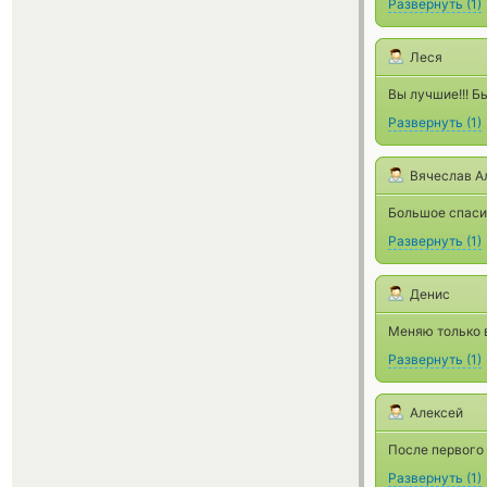
Развернуть
(
1
)
Леся
Вы лучшие!!! Б
Развернуть
(
1
)
Вячеслав А
Большое спаси
Развернуть
(
1
)
Денис
Меняю только в
Развернуть
(
1
)
Алексей
После первого 
Развернуть
(
1
)