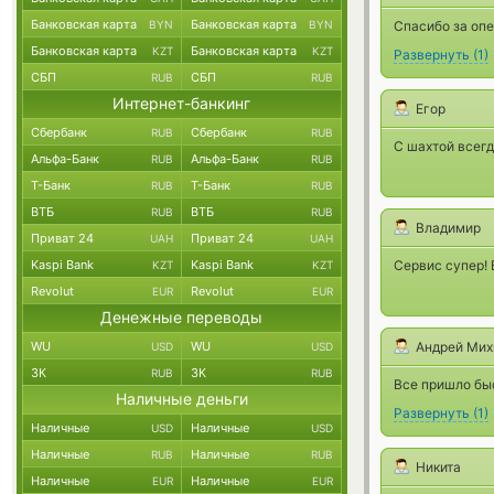
Банковская карта
Банковская карта
BYN
BYN
Спасибо за оп
Банковская карта
Банковская карта
KZT
KZT
Развернуть
(
1
)
СБП
СБП
RUB
RUB
Интернет-банкинг
Егор
Сбербанк
Сбербанк
RUB
RUB
С шахтой всегд
Альфа-Банк
Альфа-Банк
RUB
RUB
Т-Банк
Т-Банк
RUB
RUB
ВТБ
ВТБ
RUB
RUB
Владимир
Приват 24
Приват 24
UAH
UAH
Kaspi Bank
Kaspi Bank
Сервис супер!
KZT
KZT
Revolut
Revolut
EUR
EUR
Денежные переводы
WU
WU
Андрей Мих
USD
USD
ЗК
ЗК
RUB
RUB
Все пришло быс
Наличные деньги
Развернуть
(
1
)
Наличные
Наличные
USD
USD
Наличные
Наличные
RUB
RUB
Никита
Наличные
Наличные
EUR
EUR