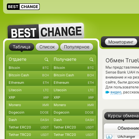
Мониторинг
Таблица
Список
Популярное
Обмен True
Мы представляем 
Bitcoin
Bitcoin
BTC
BTC
Sense Bank UAH п
Bitcoin Cash
Bitcoin Cash
BCH
BCH
внимание и на ре
сайте, были доск
Ethereum
Ethereum
ETH
ETH
Для пользователе
Litecoin
Litecoin
LTC
LTC
видео
, расска
XRP
XRP
XRP
XRP
Monero
Monero
XMR
XMR
Dogecoin
Dogecoin
DOGE
DOGE
Курсы обмена
Dash
Dash
DASH
DASH
Tether ERC20
Tether ERC20
USDT
USDT
Обменни
Tether TRC20
Tether TRC20
USDT
USDT
UAchanger