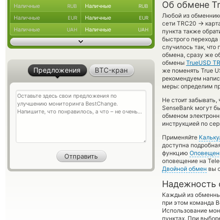
Об обмене T
Наличные
Наличные
RUB
RUB
Любой из обменнико
Наличные
Наличные
EUR
EUR
→
сети TRC20
карта
Наличные
Наличные
UAH
UAH
пункта также обрат
быстрого перехода 
случилось так, что
обмена, сразу же о
обмены
TrueUSD T
Предложения
BTC-кран
же поменять True US
рекомендуем напис
меры: определим пр
Не стоит забывать,
SenseBank могут бы
обменом электронны
инструкцией по сер
Применяйте
Кальку
доступна подробна
функцию
Оповещен
оповещение на Tele
Двойной обмен
вы с
Надежность 
Каждый из обменны
при этом команда 
Использование мон
пунктах. При выбор