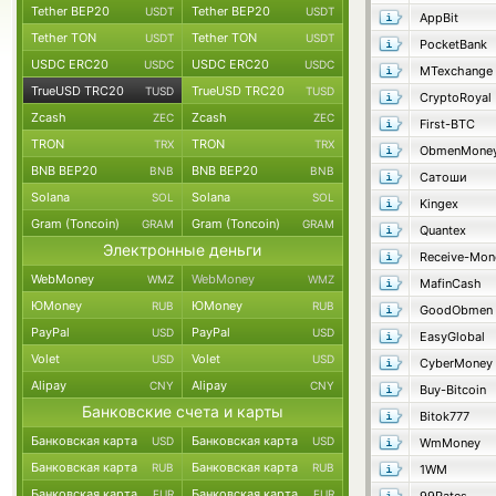
Tether BEP20
Tether BEP20
USDT
USDT
AppBit
Tether TON
Tether TON
USDT
USDT
PocketBank
USDC ERC20
USDC ERC20
USDC
USDC
MTexchange
TrueUSD TRC20
TrueUSD TRC20
TUSD
TUSD
CryptoRoyal
Zcash
Zcash
ZEC
ZEC
First-BTC
TRON
TRON
TRX
TRX
ObmenMone
BNB BEP20
BNB BEP20
BNB
BNB
Сатоши
Solana
Solana
SOL
SOL
Kingex
Gram (Toncoin)
Gram (Toncoin)
GRAM
GRAM
Quantex
Электронные деньги
Receive-Mon
WebMoney
WebMoney
WMZ
WMZ
MafinCash
ЮMoney
ЮMoney
RUB
RUB
GoodObmen
PayPal
PayPal
USD
USD
EasyGlobal
Volet
Volet
USD
USD
CyberMoney
Alipay
Alipay
CNY
CNY
Buy-Bitcoin
Банковские счета и карты
Bitok777
Банковская карта
Банковская карта
USD
USD
WmMoney
Банковская карта
Банковская карта
RUB
RUB
1WM
Банковская карта
Банковская карта
EUR
EUR