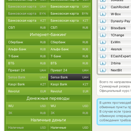
99Rates
Банковская карта
Банковская карта
UAH
UAH
CashRocket
Банковская карта
Банковская карта
BYN
BYN
W-Box
Банковская карта
Банковская карта
KZT
KZT
Dynasty-Pay
СБП
СБП
RUB
RUB
BitexBank
Интернет-банкинг
1Change
Сбербанк
Сбербанк
ExWm
RUB
RUB
Альфа-Банк
Альфа-Банк
4esnok
RUB
RUB
Т-Банк
Т-Банк
ECashExpert
RUB
RUB
ВТБ
ВТБ
2rbina
RUB
RUB
Приват 24
Приват 24
NextBit
UAH
UAH
Sense Bank
Sense Bank
UAH
UAH
Всего по направле
Kaspi Bank
Kaspi Bank
KZT
KZT
Суммарный резерв
Официальный курс
Revolut
Revolut
EUR
EUR
Денежные переводы
В целях противоде
WU
WU
USD
USD
обменные пункты п
В случае если тра
ЗК
ЗК
RUB
RUB
обменную операци
Наличные деньги
соблюдения требов
Наличные
Наличные
USD
USD