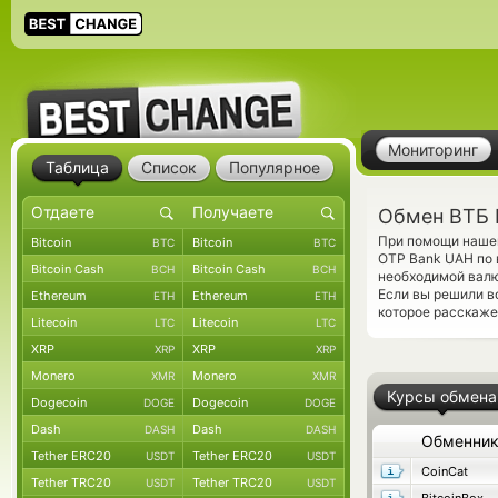
Мониторинг
Таблица
Список
Популярное
Обмен ВТБ 
При помощи нашег
Bitcoin
Bitcoin
BTC
BTC
OTP Bank UAH по 
Bitcoin Cash
Bitcoin Cash
BCH
BCH
необходимой валю
Если вы решили в
Ethereum
Ethereum
ETH
ETH
которое расскаже
Litecoin
Litecoin
LTC
LTC
XRP
XRP
XRP
XRP
Monero
Monero
XMR
XMR
Курсы обмена
Dogecoin
Dogecoin
DOGE
DOGE
Dash
Dash
DASH
DASH
Обменни
Tether ERC20
Tether ERC20
USDT
USDT
CoinCat
Tether TRC20
Tether TRC20
USDT
USDT