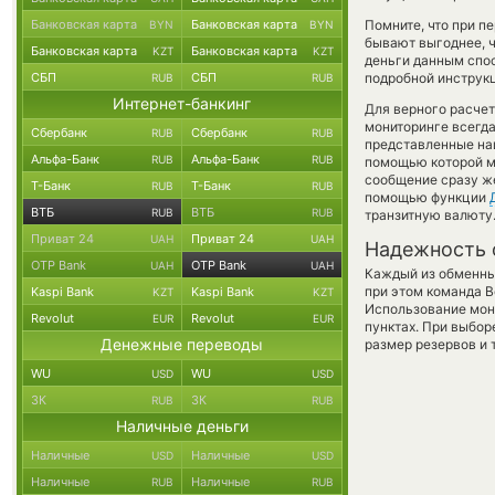
Банковская карта
Банковская карта
Помните, что при п
BYN
BYN
бывают выгоднее, ч
Банковская карта
Банковская карта
KZT
KZT
деньги данным спос
СБП
СБП
подробной инструкц
RUB
RUB
Интернет-банкинг
Для верного расчет
мониторинге всегд
Сбербанк
Сбербанк
RUB
RUB
представленные на
Альфа-Банк
Альфа-Банк
RUB
RUB
помощью которой мо
сообщение сразу же
Т-Банк
Т-Банк
RUB
RUB
помощью функции
ВТБ
ВТБ
RUB
RUB
транзитную валюту
Приват 24
Приват 24
UAH
UAH
Надежность 
OTP Bank
OTP Bank
UAH
UAH
Каждый из обменны
при этом команда 
Kaspi Bank
Kaspi Bank
KZT
KZT
Использование мон
Revolut
Revolut
EUR
EUR
пунктах. При выбор
Денежные переводы
размер резервов и 
WU
WU
USD
USD
ЗК
ЗК
RUB
RUB
Наличные деньги
Наличные
Наличные
USD
USD
Наличные
Наличные
RUB
RUB