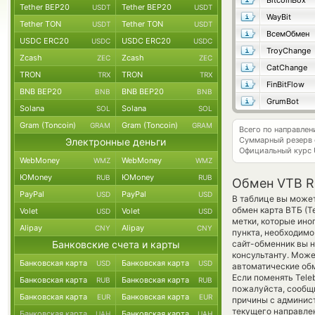
BitcoinBox
Tether BEP20
Tether BEP20
USDT
USDT
WayBit
Tether TON
Tether TON
USDT
USDT
ВсемОбмен
USDC ERC20
USDC ERC20
USDC
USDC
TroyChange
Zcash
Zcash
ZEC
ZEC
CatChange
TRON
TRON
TRX
TRX
FinBitFlow
BNB BEP20
BNB BEP20
BNB
BNB
GrumBot
Solana
Solana
SOL
SOL
Gram (Toncoin)
Gram (Toncoin)
GRAM
GRAM
Всего по направле
Суммарный резерв
Электронные деньги
Официальный курс
WebMoney
WebMoney
WMZ
WMZ
ЮMoney
ЮMoney
RUB
RUB
Обмен VTB R
PayPal
PayPal
USD
USD
В таблице вы может
обмен карта ВТБ (Т
Volet
Volet
USD
USD
метки, которые ино
Alipay
Alipay
CNY
CNY
пункта, необходимо
Банковские счета и карты
сайт-обменник вы н
консультанту. Може
Банковская карта
Банковская карта
USD
USD
автоматические о
Если поменять Tele
Банковская карта
Банковская карта
RUB
RUB
пожалуйста, сообщ
Банковская карта
Банковская карта
EUR
EUR
причины с админист
текущего направле
Банковская карта
Банковская карта
UAH
UAH