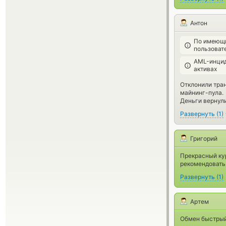
Антон
По имеющи
пользоват
AML-инцид
активах
Отклонили тра
майнинг-пула.
Деньги вернули
Развернуть
(
1
)
Григорий
Прекрасный ку
рекомендовать
Развернуть
(
1
)
Артем
Обмен быстрый