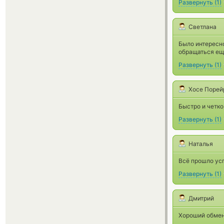
Развернуть
(
1
)
Светлана
Было интересно
обращаться ещ
Развернуть
(
1
)
Хосе Порей
Быстро и четко
Развернуть
(
1
)
Наталья
Всё прошло ус
Развернуть
(
1
)
Дмитрий
Хороший обмен