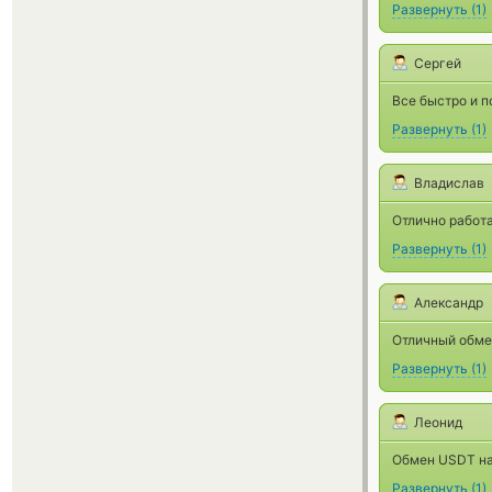
Развернуть
(
1
)
Сергей
Все быстро и п
Развернуть
(
1
)
Владислав
Отлично работа
Развернуть
(
1
)
Александр
Отличный обмен
Развернуть
(
1
)
Леонид
Обмен USDT на
Развернуть
(
1
)