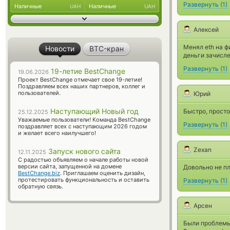
Развернуть
(
1
)
Наличные
Наличные
UAH
UAH
Алексей
Менял eth на ф
Новости
BTC-кран
деньги зачисле
Развернуть
(
1
)
19-летие BestChange
19.06.2026
Проект BestChange отмечает свое 19-летие!
Поздравляем всех наших партнеров, коллег и
пользователей.
Юрий
Наступающий Новый год
Быстро, просто
25.12.2025
Уважаемые пользователи! Команда BestChange
Развернуть
(
1
)
поздравляет всех с наступающим 2026 годом
и желает всего наилучшего!
Zexan
Запуск нового сайта
12.11.2025
С радостью объявляем о начале работы новой
версии сайта, запущенной на домене
Довольно не пл
BestChange.biz
. Приглашаем оценить дизайн,
протестировать функциональность и оставить
Развернуть
(
1
)
обратную связь.
Арсен
Были проблемы 