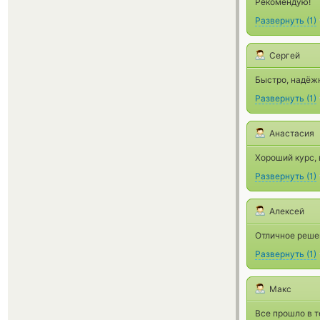
Рекомендую!
Развернуть
(
1
)
Сергей
Быстро, надёжн
Развернуть
(
1
)
Анастасия
Хороший курс, 
Развернуть
(
1
)
Алексей
Отличное реше
Развернуть
(
1
)
Макс
Все прошло в т