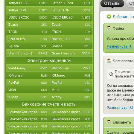
Отзывы
Ст
Tether BEP20
Tether BEP20
USDT
USDT
Tether TON
Tether TON
USDT
USDT
Добавить о
USDC ERC20
USDC ERC20
USDC
USDC
Zcash
Zcash
ZEC
ZEC
Фаина
TRON
TRON
TRX
TRX
Узнала про обм
BNB BEP20
BNB BEP20
BNB
BNB
Solana
Solana
Развернуть
(
1
)
SOL
SOL
Gram (Toncoin)
Gram (Toncoin)
GRAM
GRAM
Электронные деньги
Пользовате
WebMoney
WebMoney
WMZ
WMZ
По имеющи
ЮMoney
ЮMoney
RUB
RUB
пользоват
PayPal
PayPal
USD
USD
Когда создавал
Volet
Volet
USD
USD
даже не меняют
их сайте, мол д
Alipay
Alipay
CNY
CNY
нет, белеберда
Банковские счета и карты
Развернуть
(
3
)
Банковская карта
Банковская карта
USD
USD
Банковская карта
Банковская карта
RUB
RUB
Елизавета
Банковская карта
Банковская карта
EUR
EUR
Сделка прошла,
Банковская карта
Банковская карта
UAH
UAH