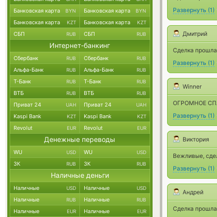
Развернуть
(
1
)
Банковская карта
Банковская карта
BYN
BYN
Банковская карта
Банковская карта
KZT
KZT
Дмитрий
СБП
СБП
RUB
RUB
Интернет-банкинг
Сделка прошла
Сбербанк
Сбербанк
RUB
RUB
Развернуть
(
1
)
Альфа-Банк
Альфа-Банк
RUB
RUB
Т-Банк
Т-Банк
RUB
RUB
Winner
ВТБ
ВТБ
RUB
RUB
ОГРОМНОЕ СПАС
Приват 24
Приват 24
UAH
UAH
Развернуть
(
1
)
Kaspi Bank
Kaspi Bank
KZT
KZT
Revolut
Revolut
EUR
EUR
Денежные переводы
Виктория
WU
WU
USD
USD
Вежливые, сде
ЗК
ЗК
RUB
RUB
Развернуть
(
1
)
Наличные деньги
Наличные
Наличные
USD
USD
Андрей
Наличные
Наличные
RUB
RUB
Сделка прошла
Наличные
Наличные
EUR
EUR