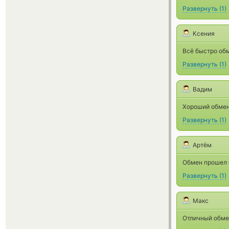
Развернуть
(
1
)
Ксения
Всё быстро обм
Развернуть
(
1
)
Вадим
Хороший обмен
Развернуть
(
1
)
Артём
Обмен прошел б
Развернуть
(
1
)
Макс
Отличный обмен