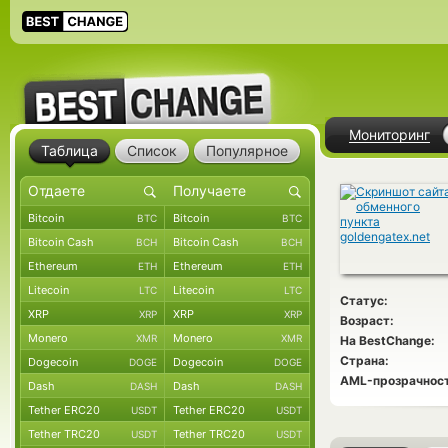
Мониторинг
Таблица
Список
Популярное
Bitcoin
Bitcoin
BTC
BTC
Bitcoin Cash
Bitcoin Cash
BCH
BCH
Ethereum
Ethereum
ETH
ETH
Litecoin
Litecoin
LTC
LTC
Статус:
XRP
XRP
XRP
XRP
Возраст:
Monero
Monero
XMR
XMR
На BestChange:
Страна:
Dogecoin
Dogecoin
DOGE
DOGE
AML-прозрачност
Dash
Dash
DASH
DASH
Tether ERC20
Tether ERC20
USDT
USDT
Tether TRC20
Tether TRC20
USDT
USDT