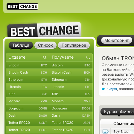
Мониторинг
Таблица
Список
Популярное
Обмен TRON 
С помощью нашего
Bitcoin
Bitcoin
BTC
BTC
на Банковский сче
Bitcoin Cash
Bitcoin Cash
BCH
BCH
резерв валюты Wi
доскональную про
Ethereum
Ethereum
ETH
ETH
Для посетителей,
Litecoin
Litecoin
LTC
LTC
видео
, расска
XRP
XRP
XRP
XRP
Monero
Monero
XMR
XMR
Dogecoin
Dogecoin
DOGE
DOGE
Курсы обмена
Dash
Dash
DASH
DASH
Tether ERC20
Tether ERC20
USDT
USDT
Обменни
Tether TRC20
Tether TRC20
USDT
USDT
Buy-Bitcoin