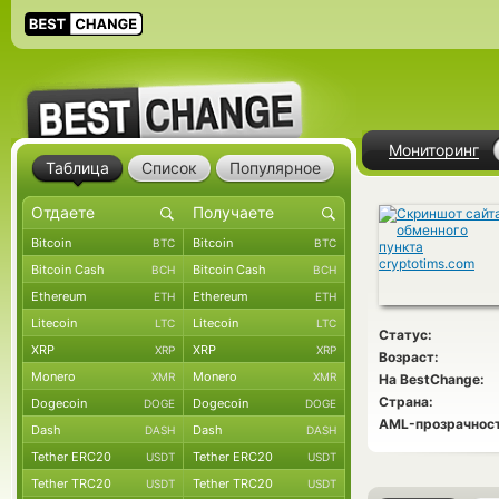
Мониторинг
Таблица
Список
Популярное
Bitcoin
Bitcoin
BTC
BTC
Bitcoin Cash
Bitcoin Cash
BCH
BCH
Ethereum
Ethereum
ETH
ETH
Litecoin
Litecoin
LTC
LTC
Статус:
XRP
XRP
XRP
XRP
Возраст:
Monero
Monero
XMR
XMR
На BestChange:
Страна:
Dogecoin
Dogecoin
DOGE
DOGE
AML-прозрачност
Dash
Dash
DASH
DASH
Tether ERC20
Tether ERC20
USDT
USDT
Tether TRC20
Tether TRC20
USDT
USDT