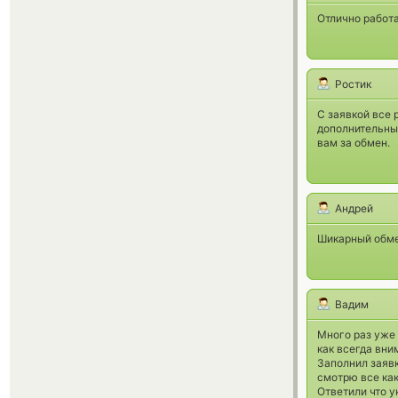
Отлично работа
Ростик
С заявкой все 
дополнительных
вам за обмен.
Андрей
Шикарный обме
Вадим
Много раз уже 
как всегда вни
Заполнил заявк
смотрю все как
Ответили что у