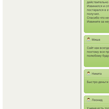
действительно 
Извинился и сп
постарался в э
получил.
Спасибо что не
Извините за не
Миша
Сайт как всегд
поэтому все пр
полюбому буду
Никита
Быстро деньги 
Леонид
У меня есть то