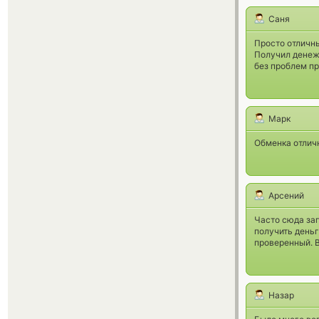
Саня
Просто отличны
Получил денежн
без проблем пр
Марк
Обменка отличн
Арсений
Часто сюда за
получить деньг
проверенный. 
Назар