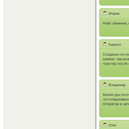
Марик
Найс обменка, 
Кирилл
Создавал по но
заявки. там вс
чувства после 
Владимир
Менял достато
что оперативно
Оператор в чат
Олег