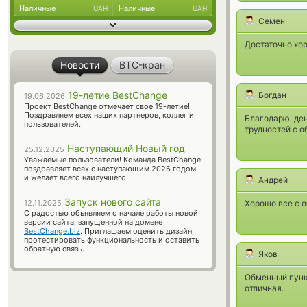
Наличные
Наличные
UAH
UAH
Семен
Достаточно хор
Новости
BTC-кран
19-летие BestChange
Богдан
19.06.2026
Проект BestChange отмечает свое 19-летие!
Поздравляем всех наших партнеров, коллег и
Благодарю, ден
пользователей.
трудностей с о
Наступающий Новый год
25.12.2025
Уважаемые пользователи! Команда BestChange
поздравляет всех с наступающим 2026 годом
и желает всего наилучшего!
Андрей
Запуск нового сайта
Хорошо все с о
12.11.2025
С радостью объявляем о начале работы новой
версии сайта, запущенной на домене
BestChange.biz
. Приглашаем оценить дизайн,
протестировать функциональность и оставить
обратную связь.
Яков
Обменный пунк
отличная.