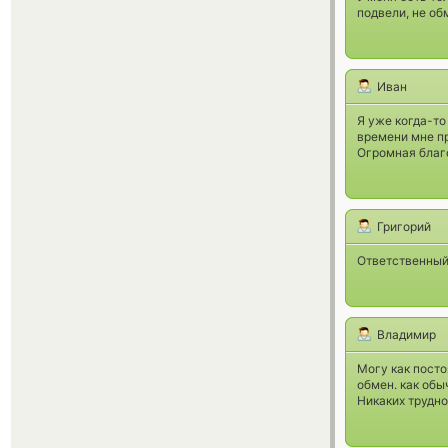
подвели, не об
Иван
Я уже когда-то
времени мне пр
Огромная благ
Григорий
Ответственный 
Владимир
Могу как пост
обмен. как обы
Никаких трудно