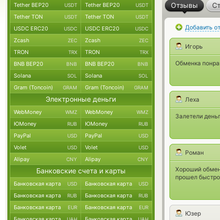
Отзывы
Ст
Tether BEP20
Tether BEP20
USDT
USDT
Tether TON
Tether TON
USDT
USDT
Добавить о
USDC ERC20
USDC ERC20
USDC
USDC
Zcash
Zcash
ZEC
ZEC
Игорь
TRON
TRON
TRX
TRX
Обменка понрав
BNB BEP20
BNB BEP20
BNB
BNB
Solana
Solana
SOL
SOL
Gram (Toncoin)
Gram (Toncoin)
GRAM
GRAM
Электронные деньги
Леха
WebMoney
WebMoney
WMZ
WMZ
Залетели деньг
ЮMoney
ЮMoney
RUB
RUB
PayPal
PayPal
USD
USD
Volet
Volet
USD
USD
Роман
Alipay
Alipay
CNY
CNY
Хороший обменн
Банковские счета и карты
прошел быстро
Банковская карта
Банковская карта
USD
USD
Банковская карта
Банковская карта
RUB
RUB
Банковская карта
Банковская карта
EUR
EUR
Юзер
Банковская карта
Банковская карта
UAH
UAH