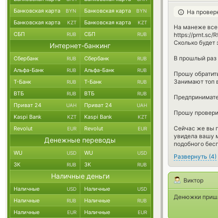
Банковская карта
Банковская карта
BYN
BYN
На провер
Банковская карта
Банковская карта
KZT
KZT
На манеже все 
СБП
СБП
https://prnt.sc/
RUB
RUB
Сколько будет 
Интернет-банкинг
В прошлый раз 
Сбербанк
Сбербанк
RUB
RUB
Альфа-Банк
Альфа-Банк
RUB
RUB
Прошу обратит
Занимают топ 
Т-Банк
Т-Банк
RUB
RUB
ВТБ
ВТБ
RUB
RUB
Предпринимател
Приват 24
Приват 24
UAH
UAH
Прошу провери
Kaspi Bank
Kaspi Bank
KZT
KZT
Сейчас же вы п
Revolut
Revolut
EUR
EUR
увидела вашу 
Денежные переводы
подобного бес
WU
WU
USD
USD
Развернуть
(
4
)
ЗК
ЗК
RUB
RUB
Наличные деньги
Виктор
Наличные
Наличные
USD
USD
Денюжки пришл
Наличные
Наличные
RUB
RUB
Наличные
Наличные
EUR
EUR