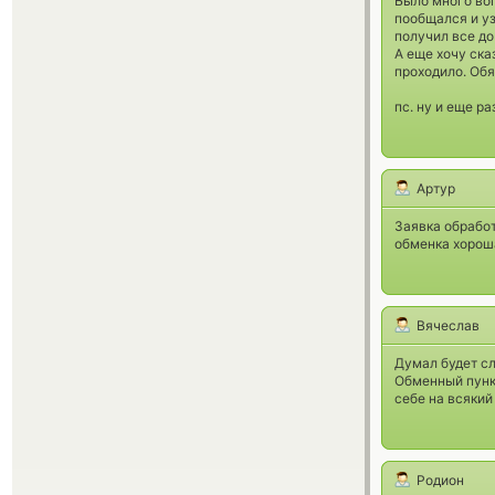
Было много воп
пообщался и уз
получил все до
А еще хочу ска
проходило. Об
пс. ну и еще ра
Артур
Заявка обрабо
обменка хорош
Вячеслав
Думал будет сл
Обменный пункт
себе на всяки
Родион