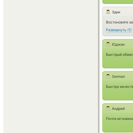
Эдик
Востоновите за
Развернуть
(
1
)
Юджин
Быстрый обмен
German
Быстро качест
Андрей
Почти мгновен