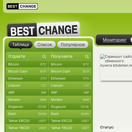
Мониторинг
Таблица
Список
Популярное
Bitcoin
Bitcoin
BTC
BTC
Bitcoin Cash
Bitcoin Cash
BCH
BCH
Ethereum
Ethereum
ETH
ETH
Litecoin
Litecoin
LTC
LTC
XRP
XRP
XRP
XRP
Monero
Monero
XMR
XMR
Dogecoin
Dogecoin
DOGE
DOGE
Dash
Dash
DASH
DASH
Tether ERC20
Tether ERC20
USDT
USDT
Статус:
Tether TRC20
Tether TRC20
USDT
USDT