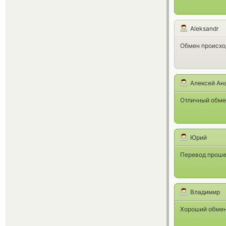
Aleksandr
Обмен происход
Алексей Ан
Отличный обме
Юрий
Перевод проше
Владимир
Хороший обмен