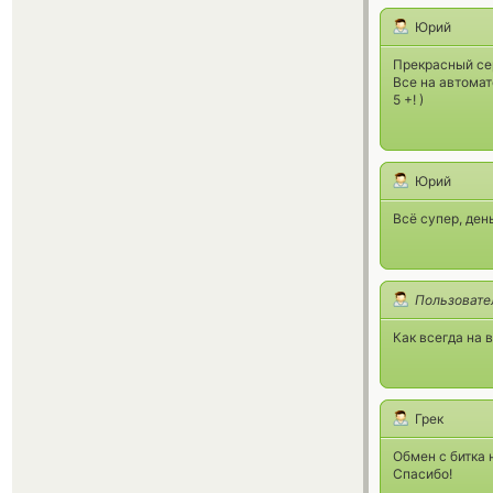
Юрий
Прекрасный се
Все на автомат
5 +! )
Юрий
Всё супер, ден
Пользовате
Как всегда на 
Грек
Обмен с битка 
Спасибо!