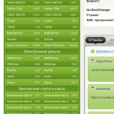
Возраст:
Tether BEP20
Tether BEP20
USDT
USDT
Tether TON
Tether TON
USDT
USDT
На BestChange:
USDC ERC20
USDC ERC20
Страна:
USDC
USDC
AML-прозрачност
Zcash
Zcash
ZEC
ZEC
TRON
TRON
TRX
TRX
BNB BEP20
BNB BEP20
BNB
BNB
Solana
Solana
SOL
SOL
Отзывы
Ст
Gram (Toncoin)
Gram (Toncoin)
GRAM
GRAM
Электронные деньги
Добавить о
WebMoney
WebMoney
WMZ
WMZ
Oleg Petrov
ЮMoney
ЮMoney
RUB
RUB
..все отлично,б
PayPal
PayPal
USD
USD
Volet
Volet
USD
USD
Alipay
Alipay
CNY
CNY
Банковские счета и карты
Aleksandr
Банковская карта
Банковская карта
USD
USD
Просто супер о
Банковская карта
Банковская карта
RUB
RUB
Банковская карта
Банковская карта
EUR
EUR
Банковская карта
Банковская карта
UAH
UAH