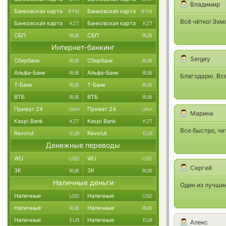
Владимир
Банковская карта
Банковская карта
BYN
BYN
Всё чётко! Эхм
Банковская карта
Банковская карта
KZT
KZT
СБП
СБП
RUB
RUB
Интернет-банкинг
Sergey
Сбербанк
Сбербанк
RUB
RUB
Альфа-Банк
Альфа-Банк
RUB
RUB
Благодарю. Все
Т-Банк
Т-Банк
RUB
RUB
ВТБ
ВТБ
RUB
RUB
Приват 24
Приват 24
UAH
UAH
Марина
Kaspi Bank
Kaspi Bank
KZT
KZT
Все быстро, че
Revolut
Revolut
EUR
EUR
Денежные переводы
WU
WU
USD
USD
Сергей
ЗК
ЗК
RUB
RUB
Наличные деньги
Один из лучших
Наличные
Наличные
USD
USD
Наличные
Наличные
RUB
RUB
Наличные
Наличные
EUR
EUR
Алекс