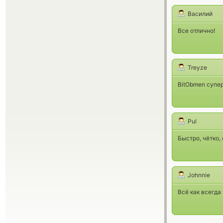
Василий
Все отлично!
Treyze
BitObmen супер
Pul
Быстро, чётко,
Johnnie
Всё как всегда 