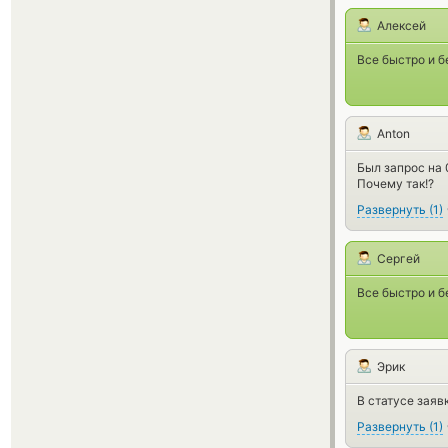
Алексей
Все быстро и б
Anton
Был запрос на 
Почему так!?
Развернуть
(
1
)
Сергей
Все быстро и б
Эрик
В статусе заяв
Развернуть
(
1
)