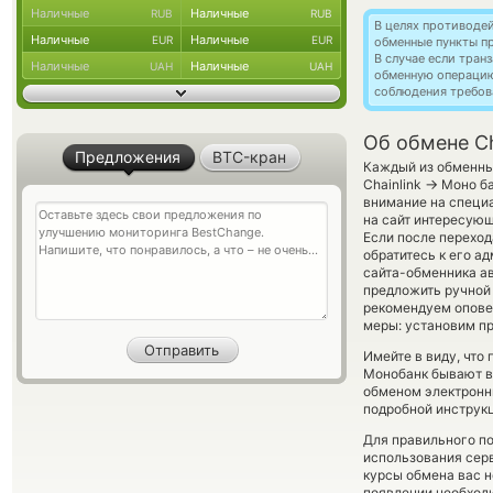
Наличные
Наличные
RUB
RUB
В целях противоде
Наличные
Наличные
EUR
EUR
обменные пункты п
В случае если тра
Наличные
Наличные
UAH
UAH
обменную операци
соблюдения требов
Об обмене Ch
Предложения
BTC-кран
Каждый из обменных
→
Chainlink
Моно ба
внимание на специа
на сайт интересующ
Если после переход
обратитесь к его а
сайта-обменника а
предложить ручной 
рекомендуем опове
меры: установим п
Имейте в виду, что
Монобанк бывают вы
обменом электронны
подробной инструкц
Для правильного по
использования серв
курсы обмена вас 
появлении необходи