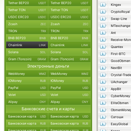
Tether BEP20
Tether BEP20
USDT
USDT
Kingex
Tether TON
Tether TON
USDT
USDT
CryptoRoyal
USDC ERC20
USDC ERC20
USDC
USDC
Swap-Line
Zcash
Zcash
ZEC
ZEC
MTexchange
TRON
TRON
TRX
TRX
Ant
BNB BEP20
BNB BEP20
BNB
BNB
Receive-Mon
Chainlink
Chainlink
LINK
LINK
Quantex
Solana
Solana
SOL
SOL
First-BTC
Gram (Toncoin)
Gram (Toncoin)
GRAM
GRAM
GoodObmen
Электронные деньги
NextBit
WebMoney
WebMoney
WMZ
WMZ
Crystal-Trad
ЮMoney
ЮMoney
RUB
RUB
UAchanger
PayPal
PayPal
USD
USD
AppBit
Volet
Volet
USD
USD
CyberMoney
Alipay
Alipay
CNY
CNY
EliteObmen
Банковские счета и карты
ObmenMone
Банковская карта
Банковская карта
USD
USD
Сатоши
Банковская карта
Банковская карта
RUB
RUB
EasyGlobal
Банковская карта
Банковская карта
EUR
EUR