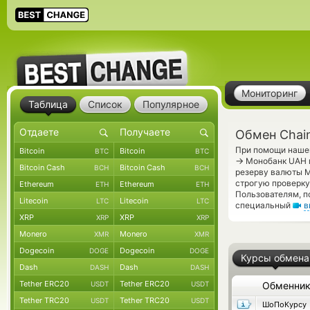
Мониторинг
Таблица
Список
Популярное
Обмен Chain
При помощи нашег
Bitcoin
Bitcoin
BTC
BTC
→
Монобанк UAH п
Bitcoin Cash
Bitcoin Cash
BCH
BCH
резерву валюты 
строгую проверку
Ethereum
Ethereum
ETH
ETH
Пользователям, п
Litecoin
Litecoin
LTC
LTC
специальный
в
XRP
XRP
XRP
XRP
Monero
Monero
XMR
XMR
Dogecoin
Dogecoin
DOGE
DOGE
Курсы обмена
Dash
Dash
DASH
DASH
Tether ERC20
Tether ERC20
USDT
USDT
Обменни
Tether TRC20
Tether TRC20
USDT
USDT
ШоПоКурсу