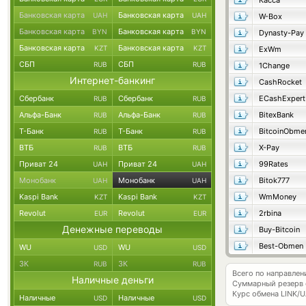
Касса
Банковская карта
Банковская карта
UAH
UAH
W-Box
Банковская карта
Банковская карта
BYN
BYN
Dynasty-Pay
Банковская карта
Банковская карта
KZT
KZT
ExWm
СБП
СБП
RUB
RUB
1Change
Интернет-банкинг
CashRocket
Сбербанк
Сбербанк
ECashExpert
RUB
RUB
Альфа-Банк
Альфа-Банк
BitexBank
RUB
RUB
Т-Банк
Т-Банк
BitcoinObme
RUB
RUB
ВТБ
ВТБ
X-Pay
RUB
RUB
Приват 24
Приват 24
99Rates
UAH
UAH
Монобанк
Монобанк
Bitok777
UAH
UAH
Kaspi Bank
Kaspi Bank
WmMoney
KZT
KZT
Revolut
Revolut
2rbina
EUR
EUR
Денежные переводы
Buy-Bitcoin
Best-Obmen
WU
WU
USD
USD
ЗК
ЗК
RUB
RUB
Всего по направлени
Наличные деньги
Суммарный резерв
Курс обмена
LINK/
Наличные
Наличные
USD
USD