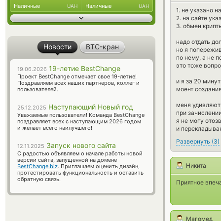
Наличные
Наличные
UAH
UAH
1. не указано 
2. на сайте ук
3. обмен крипт
надо отдать до
Новости
BTC-кран
но я попережив
по нему, а не 
это тоже вопр
19-летие BestChange
19.06.2026
Проект BestChange отмечает свое 19-летие!
и я за 20 мину
Поздравляем всех наших партнеров, коллег и
моент создания
пользователей.
меня удивляют 
Наступающий Новый год
25.12.2025
при зачислении
Уважаемые пользователи! Команда BestChange
я не могу отоз
поздравляет всех с наступающим 2026 годом
и желает всего наилучшего!
и перекладыван
Развернуть
(
3
)
Запуск нового сайта
12.11.2025
С радостью объявляем о начале работы новой
версии сайта, запущенной на домене
Никита
BestChange.biz
. Приглашаем оценить дизайн,
протестировать функциональность и оставить
обратную связь.
Приятное впеча
Магомед