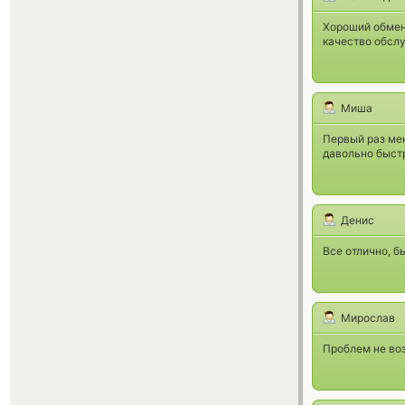
Хороший обменн
качество обсл
Миша
Первый раз мен
давольно быстр
Денис
Все отлично, б
Мирослав
Проблем не во