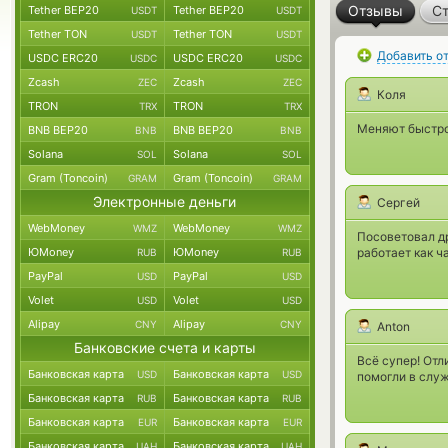
Отзывы
Ст
Tether BEP20
Tether BEP20
USDT
USDT
Tether TON
Tether TON
USDT
USDT
Добавить о
USDC ERC20
USDC ERC20
USDC
USDC
Zcash
Zcash
ZEC
ZEC
Коля
TRON
TRON
TRX
TRX
Меняют быстро
BNB BEP20
BNB BEP20
BNB
BNB
Solana
Solana
SOL
SOL
Gram (Toncoin)
Gram (Toncoin)
GRAM
GRAM
Электронные деньги
Сергей
WebMoney
WebMoney
WMZ
WMZ
Посоветовал др
ЮMoney
ЮMoney
работает как ч
RUB
RUB
PayPal
PayPal
USD
USD
Volet
Volet
USD
USD
Alipay
Alipay
CNY
CNY
Anton
Банковские счета и карты
Всё супер! Отл
Банковская карта
Банковская карта
USD
USD
помогли в служ
Банковская карта
Банковская карта
RUB
RUB
Банковская карта
Банковская карта
EUR
EUR
Банковская карта
Банковская карта
UAH
UAH