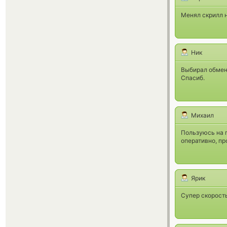
Менял скрилл 
Ник
Выбирал обменн
Спасиб.
Михаил
Пользуюсь на п
оперативно, пр
Ярик
Супер скорост