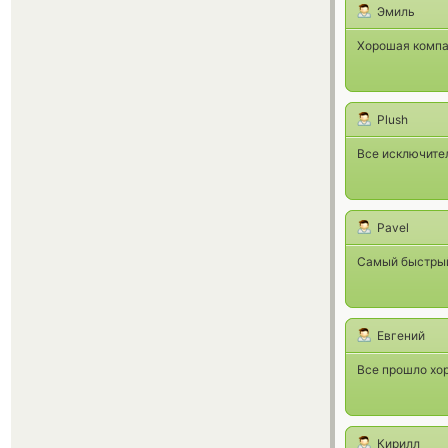
Эмиль
Хорошая компан
Plush
Все исключител
Pavel
Самый быстрый 
Евгений
Все прошло хор
Кирилл