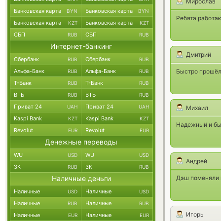
Мирослав
Банковская карта
Банковская карта
BYN
BYN
Ребята работаю
Банковская карта
Банковская карта
KZT
KZT
СБП
СБП
RUB
RUB
Интернет-банкинг
Дмитрий
Сбербанк
Сбербанк
RUB
RUB
Альфа-Банк
Альфа-Банк
Быстро прошёл 
RUB
RUB
Т-Банк
Т-Банк
RUB
RUB
ВТБ
ВТБ
RUB
RUB
Приват 24
Приват 24
UAH
UAH
Михаил
Kaspi Bank
Kaspi Bank
KZT
KZT
Надежный и бы
Revolut
Revolut
EUR
EUR
Денежные переводы
WU
WU
USD
USD
Андрей
ЗК
ЗК
RUB
RUB
Наличные деньги
Дэш поменяли 
Наличные
Наличные
USD
USD
Наличные
Наличные
RUB
RUB
Игорь
Наличные
Наличные
EUR
EUR