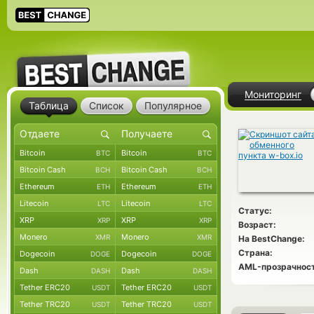
Мониторинг
Таблица
Список
Популярное
Bitcoin
Bitcoin
BTC
BTC
Bitcoin Cash
Bitcoin Cash
BCH
BCH
Ethereum
Ethereum
ETH
ETH
Litecoin
Litecoin
LTC
LTC
Статус:
XRP
XRP
XRP
XRP
Возраст:
Monero
Monero
XMR
XMR
На BestChange:
Страна:
Dogecoin
Dogecoin
DOGE
DOGE
AML-прозрачност
Dash
Dash
DASH
DASH
Tether ERC20
Tether ERC20
USDT
USDT
Tether TRC20
Tether TRC20
USDT
USDT