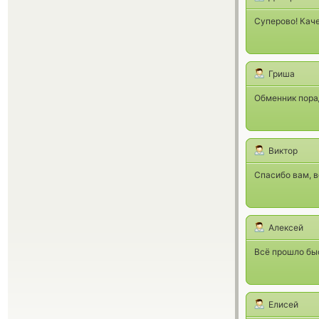
Суперово! Каче
Гриша
Обменник порад
Виктор
Спасибо вам, в
Алексей
Всё прошло бы
Елисей