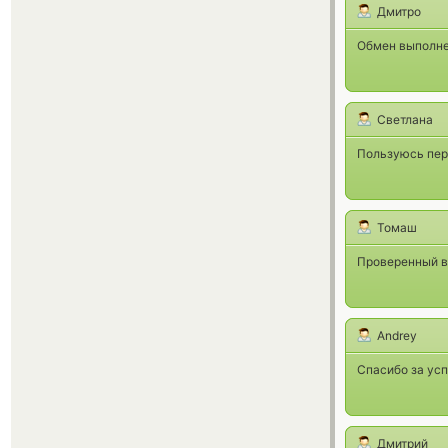
Дмитро
Обмен выполнен
Светлана
Пользуюсь пер
Томаш
Проверенный в
Andrey
Спасибо за ус
Дмитрий