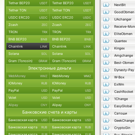
Tether BEP20
Tether BEP20
USDT
USDT
NextBit
Tether TON
Tether TON
USDT
USDT
GoodObmen
USDC ERC20
USDC ERC20
USDC
USDC
UAchanger
Zcash
Zcash
ZEC
ZEC
Receive-Mon
TRON
TRON
TRX
TRX
EliteObmen
BNB BEP20
BNB BEP20
BNB
BNB
Quantex
Chainlink
Chainlink
LINK
LINK
Kingex
Solana
Solana
SOL
SOL
Amgchange
Gram (Toncoin)
Gram (Toncoin)
GRAM
GRAM
Best-Obmen
Электронные деньги
Dynasty-Pay
WebMoney
WebMoney
WMZ
WMZ
W-Box
ЮMoney
ЮMoney
RUB
RUB
ExWm
PayPal
PayPal
USD
USD
CashRocket
Volet
Volet
USD
USD
1Change
Alipay
Alipay
CNY
CNY
EasyGlobal
Банковские счета и карты
Сатоши
Банковская карта
Банковская карта
USD
USD
GeekChange
Банковская карта
Банковская карта
RUB
RUB
CryptoGin
Банковская карта
Банковская карта
EUR
EUR