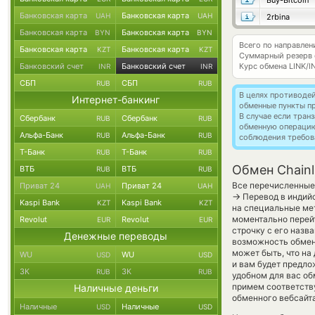
Buy-Bitcoin
Банковская карта
Банковская карта
UAH
UAH
2rbina
Банковская карта
Банковская карта
BYN
BYN
Всего по направлени
Банковская карта
Банковская карта
KZT
KZT
Суммарный резерв
Банковский счет
Банковский счет
Курс обмена
LINK/I
INR
INR
СБП
СБП
RUB
RUB
В целях противоде
Интернет-банкинг
обменные пункты п
В случае если тра
Сбербанк
Сбербанк
RUB
RUB
обменную операци
Альфа-Банк
Альфа-Банк
RUB
RUB
соблюдения требов
Т-Банк
Т-Банк
RUB
RUB
Обмен Chainli
ВТБ
ВТБ
RUB
RUB
Все перечисленные 
Приват 24
Приват 24
UAH
UAH
→
Перевод в индийс
Kaspi Bank
Kaspi Bank
KZT
KZT
на специальные мет
моментально перейт
Revolut
Revolut
EUR
EUR
строчку с его назв
Денежные переводы
возможность обменя
может быть, что н
WU
WU
USD
USD
и вам будет предлож
ЗК
ЗК
RUB
RUB
удобном для вас об
примем соответств
Наличные деньги
обменного вебсайта
Наличные
Наличные
USD
USD