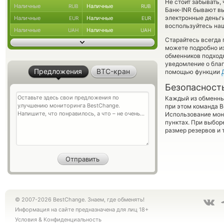
Не стоит забывать,
Наличные
Наличные
RUB
RUB
Банк-INR бывают вы
электронные деньги
Наличные
Наличные
EUR
EUR
воспользуйтесь наш
Наличные
Наличные
UAH
UAH
Старайтесь всегда
можете подробно и
обменников подходя
уведомление о благ
Предложения
BTC-кран
помощью функции
Безопасност
Каждый из обменны
при этом команда 
Использование мон
пунктах. При выбор
размер резервов и 
© 2007-2026 BestChange. Знаем, где обменять!
Информация на сайте предназначена для лиц 18+
Условия
&
Конфиденциальность