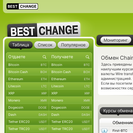
Мониторинг
Таблица
Список
Популярное
Обмен Chain
Здесь приведены в
Bitcoin
Bitcoin
BTC
BTC
наилучшим курсам
Bitcoin Cash
Bitcoin Cash
BCH
BCH
валюты Wire tran
администрацией.
Ethereum
Ethereum
ETH
ETH
Если вы посетили
Litecoin
Litecoin
LTC
LTC
возможностях сер
XRP
XRP
XRP
XRP
Monero
Monero
XMR
XMR
Dogecoin
Dogecoin
DOGE
DOGE
Курсы обмена
Dash
Dash
DASH
DASH
Tether ERC20
Tether ERC20
USDT
USDT
Обменни
Tether TRC20
Tether TRC20
USDT
USDT
First-BTC