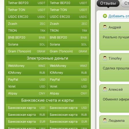
Отзывы
Ст
Tether BEP20
Tether BEP20
USDT
USDT
Tether TON
Tether TON
USDT
USDT
Добавить о
USDC ERC20
USDC ERC20
USDC
USDC
Zcash
Zcash
ZEC
ZEC
Андрей
TRON
TRON
TRX
TRX
Реально лучши
BNB BEP20
BNB BEP20
BNB
BNB
Solana
Solana
SOL
SOL
Gram (Toncoin)
Gram (Toncoin)
GRAM
GRAM
Электронные деньги
Timofey
WebMoney
WebMoney
WMZ
WMZ
Сделка прошла
ЮMoney
ЮMoney
RUB
RUB
PayPal
PayPal
USD
USD
Volet
Volet
USD
USD
Алексей
Alipay
Alipay
CNY
CNY
Обменял эфириу
Банковские счета и карты
Банковская карта
Банковская карта
USD
USD
Банковская карта
Банковская карта
RUB
RUB
Людмила
Банковская карта
Банковская карта
EUR
EUR
Банковская карта
Банковская карта
UAH
UAH