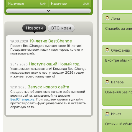
Наличные
Наличные
UAH
UAH
Лена
Новости
BTC-кран
Спасибо за опе
19-летие BestChange
19.06.2026
Проект BestChange отмечает свое 19-летие!
Поздравляем всех наших партнеров, коллег и
Олександр
пользователей.
Вконтре обмін 
Наступающий Новый год
25.12.2025
Уважаемые пользователи! Команда BestChange
поздравляет всех с наступающим 2026 годом
и желает всего наилучшего!
Валера
Запуск нового сайта
12.11.2025
С радостью объявляем о начале работы новой
Обменял без пр
версии сайта, запущенной на домене
BestChange.biz
. Приглашаем оценить дизайн,
протестировать функциональность и оставить
обратную связь.
Игнат
Отличный обмен