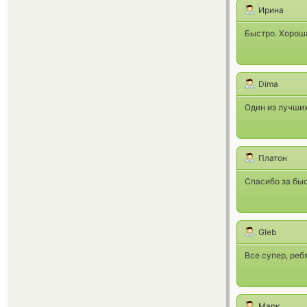
Ирина
Быстро. Хорош
Dima
Один из лучших
Платон
Спасибо за быс
Gleb
Все супер, реб
Марк