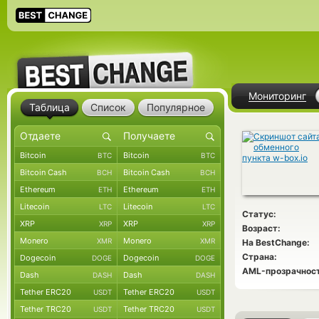
Мониторинг
Таблица
Список
Популярное
Bitcoin
Bitcoin
BTC
BTC
Bitcoin Cash
Bitcoin Cash
BCH
BCH
Ethereum
Ethereum
ETH
ETH
Litecoin
Litecoin
LTC
LTC
Статус:
XRP
XRP
XRP
XRP
Возраст:
Monero
Monero
XMR
XMR
На BestChange:
Страна:
Dogecoin
Dogecoin
DOGE
DOGE
AML-прозрачност
Dash
Dash
DASH
DASH
Tether ERC20
Tether ERC20
USDT
USDT
Tether TRC20
Tether TRC20
USDT
USDT