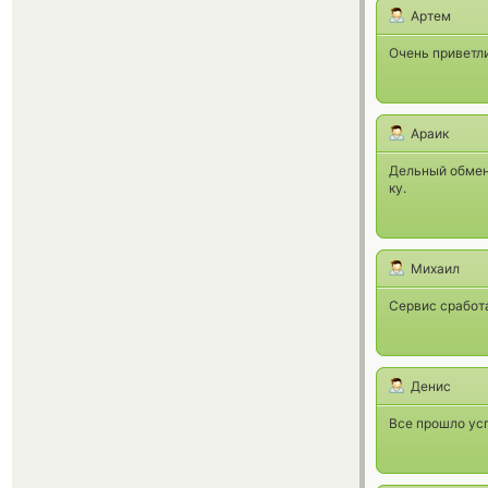
Артем
Очень приветл
Араик
Дельный обменн
ку.
Михаил
Сервис сработ
Денис
Все прошло ус