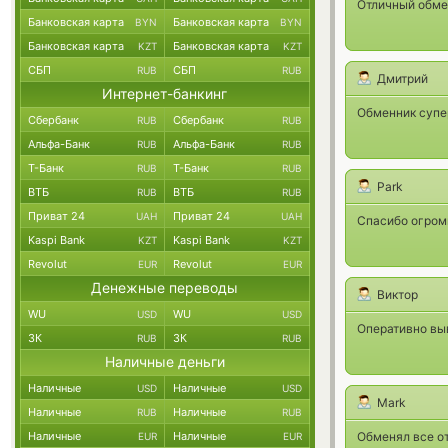
Отличный обме
Банковская карта
Банковская карта
BYN
BYN
Банковская карта
Банковская карта
KZT
KZT
СБП
СБП
RUB
RUB
Дмитрий
Интернет-банкинг
Обменник супер
Сбербанк
Сбербанк
RUB
RUB
Альфа-Банк
Альфа-Банк
RUB
RUB
Т-Банк
Т-Банк
RUB
RUB
Park
ВТБ
ВТБ
RUB
RUB
Приват 24
Приват 24
UAH
UAH
Спасибо огром
Kaspi Bank
Kaspi Bank
KZT
KZT
Revolut
Revolut
EUR
EUR
Денежные переводы
Виктор
WU
WU
USD
USD
Оперативно выв
ЗК
ЗК
RUB
RUB
Наличные деньги
Наличные
Наличные
USD
USD
Mark
Наличные
Наличные
RUB
RUB
Наличные
Наличные
Обменял все от
EUR
EUR