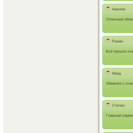
Амелия
Отличный обме
Роман
Всё прошло оче
Ирад
Обменял с очен
Степан
Главный сервис