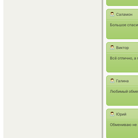
Саламон
Большое спасиб
Виктор
Всё отлично, а
Галина
Любимый обменн
Юрий
Обмениваю не 