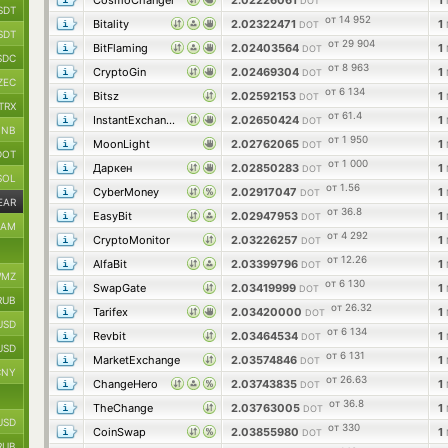
CosmoChanger
2.02226061
1
DOT
SDT
от 14 952
Bitality
2.02322471
1
DOT
SDT
от 29 904
BitFlaming
2.02403564
1
DOT
SDC
от 8 963
CryptoGin
2.02469304
1
DOT
ZEC
от 6 134
Bitsz
2.02592153
1
DOT
TRX
от 61.4
InstantExchangers
2.02650424
1
DOT
BNB
от 1 950
MoonLight
2.02762065
1
DOT
DOT
от 1 000
Даркен
2.02850283
1
DOT
SOL
от 1.56
CyberMoney
2.02917047
1
DOT
EAR
от 36.8
EasyBit
2.02947953
1
DOT
RAM
от 4 292
CryptoMonitor
2.03226257
1
DOT
от 12.26
AlfaBit
2.03399796
1
DOT
MZ
от 6 130
SwapGate
2.03419999
1
DOT
RUB
от 26.32
Tarifex
2.03420000
1
DOT
USD
от 6 134
Revbit
2.03464534
1
DOT
USD
от 6 131
MarketExchange
2.03574846
1
DOT
CNY
от 26.63
ChangeHero
2.03743835
1
DOT
от 36.8
TheChange
2.03763005
1
DOT
USD
от 330
CoinSwap
2.03855980
1
DOT
RUB