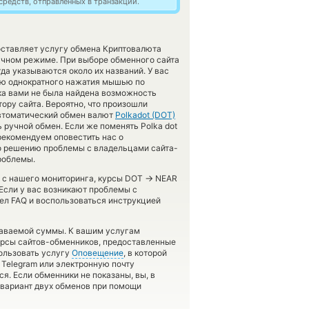
редств, отправленных в транзакции.
оставляет услугу обмена Криптовалюта
учном режиме. При выборе обменного сайта
да указываются около их названий. У вас
ью однократного нажатия мышью по
ика вами не была найдена возможность
ору сайта. Вероятно, что произошли
автоматический обмен валют
Polkadot (DOT)
ручной обмен. Если же поменять Polka dot
 рекомендуем оповестить нас о
о решению проблемы с владельцами сайта-
роблемы.
→
в с нашего мониторинга, курсы DOT
NEAR
Если у вас возникают проблемы с
ел FAQ и воспользоваться инструкцией
даваемой суммы. К вашим услугам
курсы сайтов-обменников, предоставленные
ользовать услугу
Оповещение
, в которой
Telegram или электронную почту
я. Если обменники не показаны, вы, в
 вариант двух обменов при помощи