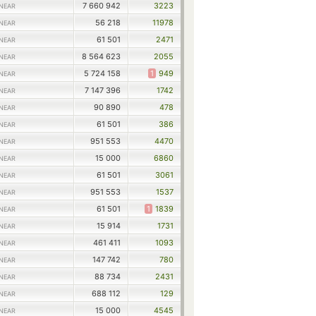
7 660 942
3223
NEAR
56 218
11978
NEAR
61 501
2471
NEAR
8 564 623
2055
NEAR
5 724 158
1
949
NEAR
7 147 396
1742
NEAR
90 890
478
NEAR
61 501
386
NEAR
951 553
4470
NEAR
15 000
6860
NEAR
61 501
3061
NEAR
951 553
1537
NEAR
61 501
1
1839
NEAR
15 914
1731
NEAR
461 411
1093
NEAR
147 742
780
NEAR
88 734
2431
NEAR
688 112
129
NEAR
15 000
4545
NEAR