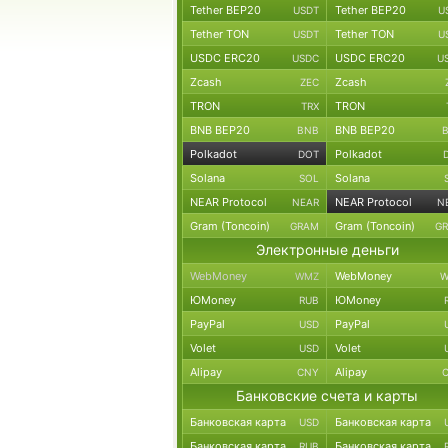
Tether BEP20
Tether BEP20
USDT
U
Tether TON
Tether TON
USDT
U
USDC ERC20
USDC ERC20
USDC
U
Zcash
Zcash
ZEC
TRON
TRON
TRX
BNB BEP20
BNB BEP20
BNB
Polkadot
Polkadot
DOT
Solana
Solana
SOL
NEAR Protocol
NEAR Protocol
NEAR
N
Gram (Toncoin)
Gram (Toncoin)
GRAM
G
Электронные деньги
WebMoney
WebMoney
WMZ
W
ЮMoney
ЮMoney
RUB
PayPal
PayPal
USD
Volet
Volet
USD
Alipay
Alipay
CNY
Банковские счета и карты
Банковская карта
Банковская карта
USD
Банковская карта
Банковская карта
RUB