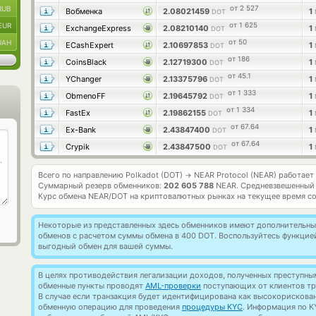
от 2 527
RUB
Вобменка
2.08021459
1
DOT
от 1 625
EUR
ExchangeExpress
2.08210140
1
DOT
от 50
UAH
ECashExpert
2.10697853
1
DOT
от 186
CoinsBlack
2.12719300
1
DOT
от 45.1
YChanger
2.13375796
1
DOT
от 1 333
ObmenoFF
2.19645792
1
DOT
от 1 334
FastEx
2.19862155
1
DOT
от 67.64
Ex-Bank
2.43847400
1
DOT
от 67.64
Crypik
2.43847500
1
DOT
Всего по направлению Polkadot (DOT)
NEAR Protocol (NEAR) работает
→
Суммарный резерв обменников:
202 605 788
NEAR.
Средневзвешенный 
Курс обмена
NEAR/DOT
на криптовалютных рынках на текущее время с
Некоторые из представленных здесь обменников имеют дополнительные
обменов с расчетом суммы обмена в 400 DOT. Воспользуйтесь функци
выгодный обмен для вашей суммы.
В целях противодействия легализации доходов, полученных преступны
обменные пункты проводят
AML-проверки
поступающих от клиентов тр
В случае если транзакция будет идентифицирована как высокорискова
обменную операцию для проведения
процедуры KYC
. Информация по K