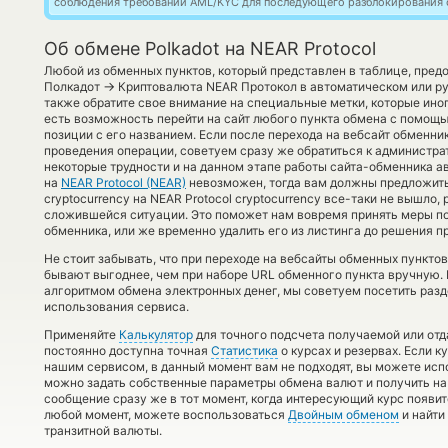
соблюдения требований AML/KYC для последующего разблокирования с
Об обмене Polkadot на NEAR Protocol
Любой из обменных пунктов, который представлен в таблице, пред
→
Полкадот
Криптовалюта NEAR Протокол в автоматическом или р
также обратите свое внимание на специальные метки, которые иног
есть возможность перейти на сайт любого пункта обмена с помощ
позиции с его названием. Если после перехода на вебсайт обменн
проведения операции, советуем сразу же обратиться к администрат
некоторые трудности и на данном этапе работы сайта-обменника 
на
NEAR Protocol (NEAR)
невозможен, тогда вам должны предложить 
cryptocurrency на NEAR Protocol cryptocurrency все-таки не вышло,
сложившейся ситуации. Это поможет нам вовремя принять меры п
обменника, или же временно удалить его из листинга до решения п
Не стоит забывать, что при переходе на вебсайты обменных пункто
бывают выгоднее, чем при наборе URL обменного пункта вручную. 
алгоритмом обмена электронных денег, мы советуем посетить разд
использования сервиса.
Применяйте
Калькулятор
для точного подсчета получаемой или от
постоянно доступна точная
Статистика
о курсах и резервах. Если 
нашим сервисом, в данный момент вам не подходят, вы можете исп
можно задать собственные параметры обмена валют и получить на 
сообщение сразу же в тот момент, когда интересующий курс появитс
любой момент, можете воспользоваться
Двойным обменом
и найти
транзитной валюты.