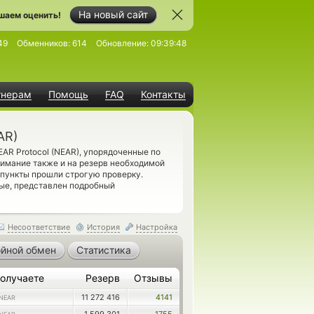
На новый сайт
шаем оценить!
49
Обменников:
614
Обновление:
09:39:48
тнерам
Помощь
FAQ
Контакты
AR)
AR Protocol (NEAR), упорядоченные по
имание также и на резерв необходимой
пункты прошли строгую проверку.
ые, представлен подробный
Несоответствие
История
Настройка
йной обмен
Статистика
олучаете
Резерв
Отзывы
11 272 416
4141
NEAR