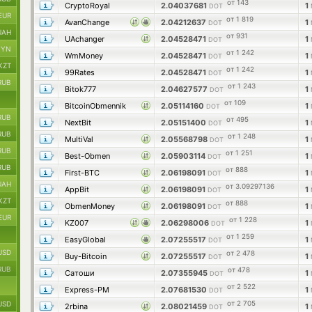
от 143
CryptoRoyal
2.04037681
1
DOT
EUR
от 1 819
AvanChange
2.04212637
1
DOT
UAH
от 931
UAchanger
2.04528471
1
DOT
BYN
от 1 242
WmMoney
2.04528471
1
DOT
KZT
от 1 242
99Rates
2.04528471
1
DOT
RUB
от 1 243
Bitok777
2.04627577
1
DOT
от 109
BitcoinObmennik
2.05114160
1
DOT
RUB
от 495
NextBit
2.05151400
1
DOT
RUB
от 1 248
MultiVal
2.05568798
1
DOT
RUB
от 1 251
Best-Obmen
2.05903114
1
DOT
RUB
от 888
First-BTC
2.06198091
1
DOT
UAH
от 3.09297136
AppBit
2.06198091
1
DOT
KZT
от 888
ObmenMoney
2.06198091
1
DOT
EUR
от 1 228
KZ007
2.06298006
1
DOT
от 1 259
EasyGlobal
2.07255517
1
DOT
USD
от 2 478
Buy-Bitcoin
2.07255517
1
DOT
RUB
от 478
Сатоши
2.07355945
1
DOT
от 2 522
Express-PM
2.07681530
1
DOT
от 2 705
USD
2rbina
2.08021459
1
DOT