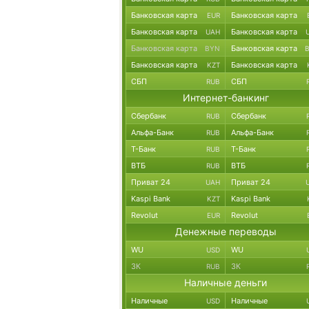
Банковская карта
Банковская карта
EUR
Банковская карта
Банковская карта
UAH
Банковская карта
Банковская карта
BYN
Банковская карта
Банковская карта
KZT
СБП
СБП
RUB
Интернет-банкинг
Сбербанк
Сбербанк
RUB
Альфа-Банк
Альфа-Банк
RUB
Т-Банк
Т-Банк
RUB
ВТБ
ВТБ
RUB
Приват 24
Приват 24
UAH
Kaspi Bank
Kaspi Bank
KZT
Revolut
Revolut
EUR
Денежные переводы
WU
WU
USD
ЗК
ЗК
RUB
Наличные деньги
Наличные
Наличные
USD