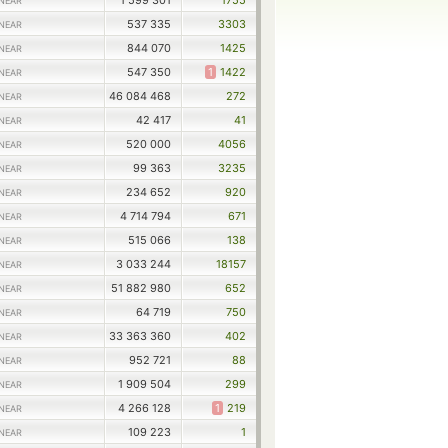
1 599 301
1755
NEAR
537 335
3303
NEAR
844 070
1425
NEAR
547 350
1
1422
NEAR
46 084 468
272
NEAR
42 417
41
NEAR
520 000
4056
NEAR
99 363
3235
NEAR
234 652
920
NEAR
4 714 794
671
NEAR
515 066
138
NEAR
3 033 244
18157
NEAR
51 882 980
652
NEAR
64 719
750
NEAR
33 363 360
402
NEAR
952 721
88
NEAR
1 909 504
299
NEAR
4 266 128
1
219
NEAR
109 223
1
NEAR