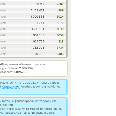
688 112
2702
NEAR
2 158 479
789
NEAR
1 000 636
2024
NEAR
8 754
2177
NEAR
1 210 104
9519
NEAR
951 553
1659
NEAR
927 765
328
NEAR
232 023
3734
NEAR
10 000
1406
NEAR
48
надежных обменных пунктов.
курс обмена:
2.037104
оставляет
2.025703
 комиссии, которые уже учтены в курсах
ей
Калькулятор
, чтобы рассчитать наиболее
м путем, и финансированию терроризма
анзакций.
нная, обменный пункт может приостановить
YC необходима исключительно в целях