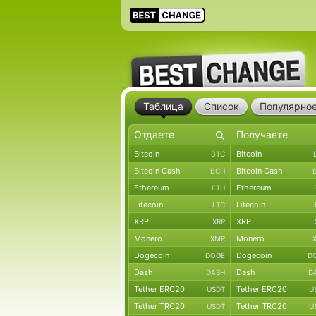
Таблица
Список
Популярно
Bitcoin
Bitcoin
BTC
Bitcoin Cash
Bitcoin Cash
BCH
Ethereum
Ethereum
ETH
Litecoin
Litecoin
LTC
XRP
XRP
XRP
Monero
Monero
XMR
Dogecoin
Dogecoin
DOGE
D
Dash
Dash
DASH
D
Tether ERC20
Tether ERC20
USDT
U
Tether TRC20
Tether TRC20
USDT
U