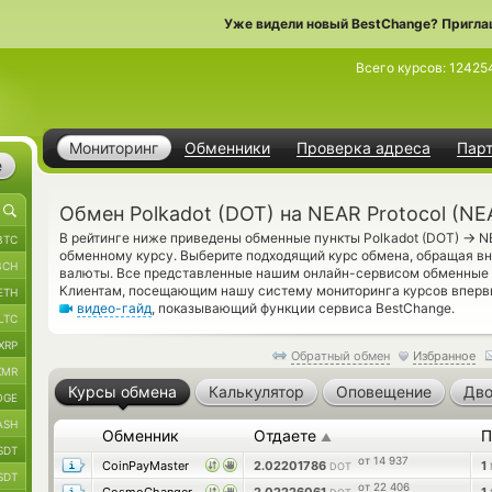
Уже видели новый BestChange? Пригла
Всего курсов:
12425
Мониторинг
Обменники
Проверка адреса
Пар
е
Обмен Polkadot (DOT) на NEAR Protocol (NE
→
В рейтинге ниже приведены обменные пункты Polkadot (DOT)
NE
BTC
обменному курсу. Выберите подходящий курс обмена, обращая вн
BCH
валюты. Все представленные нашим онлайн-сервисом обменные 
Клиентам, посещающим нашу систему мониторинга курсов вперв
ETH
видео-гайд
, показывающий функции сервиса BestChange.
LTC
XRP
Обратный обмен
Избранное
XMR
Курсы обмена
Калькулятор
Оповещение
Дво
OGE
ASH
Обменник
Отдаете
П
▲
SDT
от 14 937
CoinPayMaster
2.02201786
1
DOT
SDT
от 22 406