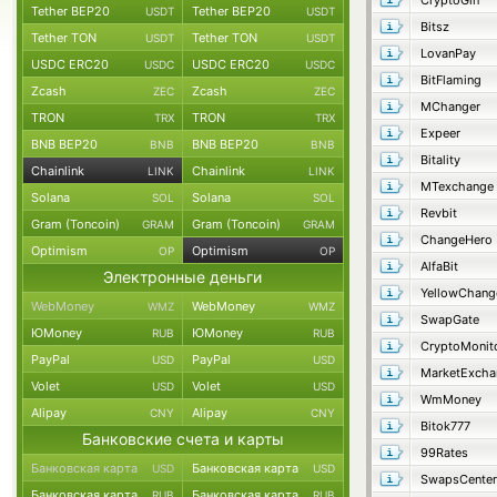
CryptoGin
Tether BEP20
Tether BEP20
USDT
USDT
Bitsz
Tether TON
Tether TON
USDT
USDT
LovanPay
USDC ERC20
USDC ERC20
USDC
USDC
BitFlaming
Zcash
Zcash
ZEC
ZEC
MChanger
TRON
TRON
TRX
TRX
Expeer
BNB BEP20
BNB BEP20
BNB
BNB
Bitality
Chainlink
Chainlink
LINK
LINK
MTexchange
Solana
Solana
SOL
SOL
Revbit
Gram (Toncoin)
Gram (Toncoin)
GRAM
GRAM
ChangeHero
Optimism
Optimism
OP
OP
AlfaBit
Электронные деньги
YellowChang
WebMoney
WebMoney
WMZ
WMZ
SwapGate
ЮMoney
ЮMoney
RUB
RUB
CryptoMonit
PayPal
PayPal
USD
USD
MarketExcha
Volet
Volet
USD
USD
WmMoney
Alipay
Alipay
CNY
CNY
Bitok777
Банковские счета и карты
99Rates
Банковская карта
Банковская карта
USD
USD
SwapsCenter
Банковская карта
Банковская карта
RUB
RUB