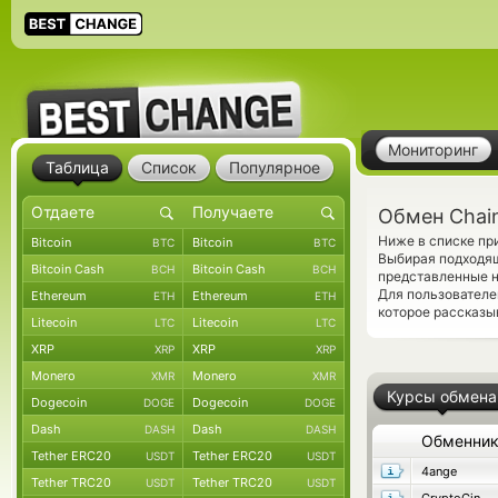
Мониторинг
Таблица
Список
Популярное
Обмен Chain
Ниже в списке при
Bitcoin
Bitcoin
BTC
BTC
Выбирая подходящ
Bitcoin Cash
Bitcoin Cash
BCH
BCH
представленные н
Для пользователе
Ethereum
Ethereum
ETH
ETH
которое рассказы
Litecoin
Litecoin
LTC
LTC
XRP
XRP
XRP
XRP
Monero
Monero
XMR
XMR
Курсы обмена
Dogecoin
Dogecoin
DOGE
DOGE
Dash
Dash
DASH
DASH
Обменни
Tether ERC20
Tether ERC20
USDT
USDT
4ange
Tether TRC20
Tether TRC20
USDT
USDT