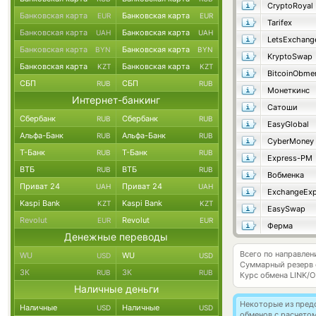
CryptoRoyal
Банковская карта
Банковская карта
EUR
EUR
Tarifex
Банковская карта
Банковская карта
UAH
UAH
LetsExchang
Банковская карта
Банковская карта
BYN
BYN
KryptoSwap
Банковская карта
Банковская карта
KZT
KZT
BitcoinObme
СБП
СБП
RUB
RUB
Монеткинс
Интернет-банкинг
Сатоши
Сбербанк
Сбербанк
RUB
RUB
EasyGlobal
Альфа-Банк
Альфа-Банк
RUB
RUB
CyberMoney
Т-Банк
Т-Банк
RUB
RUB
Express-PM
ВТБ
ВТБ
RUB
RUB
Вобменка
Приват 24
Приват 24
UAH
UAH
ExchangeExp
Kaspi Bank
Kaspi Bank
KZT
KZT
EasySwap
Revolut
Revolut
EUR
EUR
Ферма
Денежные переводы
Всего по направлени
WU
WU
USD
USD
Суммарный резерв
ЗК
ЗК
RUB
RUB
Курс обмена
LINK/O
Наличные деньги
Некоторые из пред
Наличные
Наличные
USD
USD
обменов с расчетом