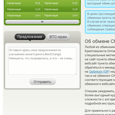
Наличные
Наличные
RUB
RUB
выгодный обмен дл
Наличные
Наличные
EUR
EUR
В целях противоде
Наличные
Наличные
UAH
UAH
обменные пункты п
В случае если тра
обменную операци
соблюдения требов
Предложения
BTC-кран
Об обмене Ch
Любой из обменнико
Криптовалюта Опти
специальные метки
на сайт пункта обм
вебсайт пункта об
обратиться к менед
на
Optimism (OP)
нед
так и не обменял Ch
соответствующие м
обменного вебсайта
Спешим уведомить,
более выгодный кур
сложности с алгори
подробной инструк
Для правильного ра
мониторинге всегд