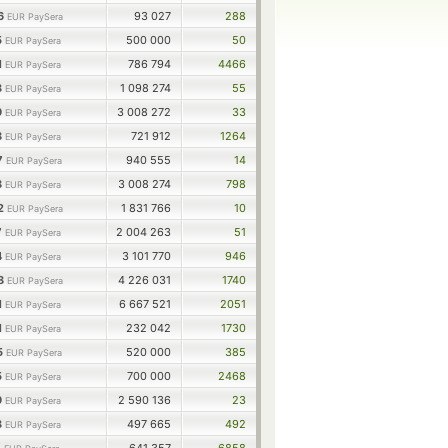
66
93 027
288
EUR PaySera
5
500 000
50
EUR PaySera
1
786 794
4466
EUR PaySera
3
1 098 274
55
EUR PaySera
9
3 008 272
33
EUR PaySera
8
721 912
1264
EUR PaySera
7
940 555
14
EUR PaySera
8
3 008 274
798
EUR PaySera
22
1 831 766
10
EUR PaySera
7
2 004 263
51
EUR PaySera
4
3 101 770
946
EUR PaySera
78
4 226 031
1740
EUR PaySera
1
6 667 521
2051
EUR PaySera
1
232 042
1730
EUR PaySera
5
520 000
385
EUR PaySera
5
700 000
2468
EUR PaySera
9
2 590 136
23
EUR PaySera
3
497 665
492
EUR PaySera