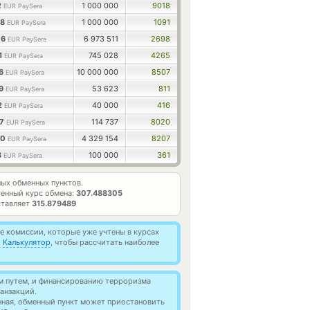
2
1 000 000
9018
EUR PaySera
18
1 000 000
1091
EUR PaySera
76
6 973 511
2698
EUR PaySera
1
745 028
4265
EUR PaySera
66
10 000 000
8507
EUR PaySera
39
53 623
811
EUR PaySera
2
40 000
416
EUR PaySera
87
114 737
8020
EUR PaySera
20
4 329 154
8207
EUR PaySera
8
100 000
361
EUR PaySera
ых обменных пунктов.
енный курс обмена:
307.488305
ставляет
315.879489
 комиссии, которые уже учтены в курсах
й
Калькулятор
, чтобы рассчитать наиболее
м путем, и финансированию терроризма
анзакций.
нная, обменный пункт может приостановить