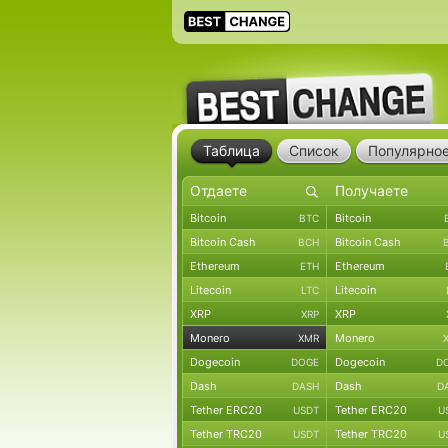
Таблица
Список
Популярно
Bitcoin
Bitcoin
BTC
Bitcoin Cash
Bitcoin Cash
BCH
Ethereum
Ethereum
ETH
Litecoin
Litecoin
LTC
XRP
XRP
XRP
Monero
Monero
XMR
Dogecoin
Dogecoin
DOGE
D
Dash
Dash
DASH
D
Tether ERC20
Tether ERC20
USDT
U
Tether TRC20
Tether TRC20
USDT
U