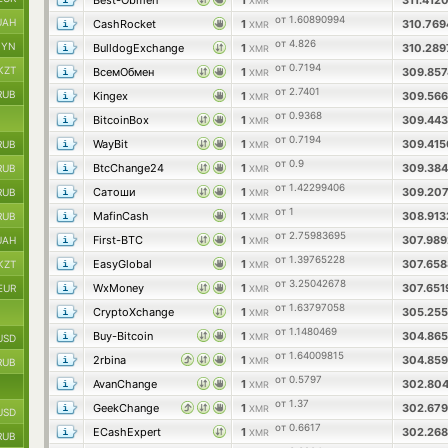
Best-Obmen
1
311.412
XMR
от 1.60890994
UAH
CashRocket
1
310.76
XMR
от 4.826
BYN
BulldogExchange
1
310.28
XMR
от 0.7194
KZT
ВсемОбмен
1
309.85
XMR
от 2.7401
RUB
Kingex
1
309.56
XMR
от 0.9368
BitcoinBox
1
309.44
XMR
от 0.7194
WayBit
1
309.41
RUB
XMR
от 0.9
BtcChange24
1
309.38
RUB
XMR
от 1.42299406
Сатоши
1
309.20
RUB
XMR
от 1
MafinCash
1
308.91
RUB
XMR
от 2.75983695
First-BTC
1
307.98
UAH
XMR
от 1.39765228
EasyGlobal
1
307.65
KZT
XMR
от 3.25042678
WxMoney
1
307.65
EUR
XMR
от 1.63797058
CryptoXchange
1
305.25
XMR
от 1.1480469
Buy-Bitcoin
1
304.86
XMR
USD
от 1.64009815
2rbina
1
304.85
XMR
RUB
от 0.5797
AvanChange
1
302.80
XMR
от 1.37
GeekChange
1
302.67
XMR
USD
от 0.6617
ECashExpert
1
302.26
XMR
RUB