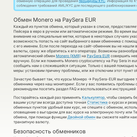
обменную операцию для проведения
процедуры KYC
. Информация по K
соблюдения требований AML/KYC для последующего разблокирования с
Обмен Monero на PaySera EUR
Каждый из пунктов обмена, который указан в списке, предоставл
Пейсера в евро в ручном или автоматическом режиме. Во время вы
внимание на специальные метки, которые в некоторых случаях указ
возможность попасть на сайт выбранного вами обменника с помо
с его именем. Если после перехода на сайт-обменник вы не нашл
валюты, сразу же обратитесь к его оператору. Возможны разнообра
автоматический обмен
Monero (XMR)
на
PaySera EUR
совершить нев
вручную. Если же поменять Monero cryptocurrency на Pay Sera in e
сообщить нам о сложившейся ситуации. Только с вашей помощью
меры: установим причину проблемы, или же отключим этот пункт о
→
Зачастую бывает так, что курсы Монеро
PaySera-EUR выгоднее то
обменника через наш мониторинг. Если у вас появились проблемы 
рекомендуем посетить раздел FAQ и воспользоваться инструкцией 
Постарайтесь каждый раз применять
Калькулятор
, чтобы сверить 
вашим услугам всегда доступна точная
Статистика
о курсах и резе
обменных пунктов удобный вам курс, не спешите с обменом, испол
оповещение о выгодном для вас курсе на электронную почту или Te
обмена, при помощи функции
Двойной обмен
вы сможете найти наи
транзитную валюту.
Безопасность обменников