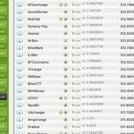
SDT
от 3.18687968
MTexchange
1
313.78
XMR
SDT
от 1.7537287
GoodObmen
1
313.617
XMR
SDC
от 3.19533634
MultiVal
1
312.956
XMR
ZEC
от 1.59838741
Dynasty-Pay
1
312.815
XMR
TRX
от 1.59838926
4esnok
1
312.814
XMR
BNB
от 2.26972063
W-Box
1
312.813
XMR
SOL
от 2.04637146
BitexBank
1
312.748
XMR
RAM
от 2.718592
ExWm
1
312.661
XMR
от 1.5998865
BTCconvertix
1
312.52
XMR
от 3.19982857
MZ
1Change
1
312.516
XMR
от 2.56031643
RUB
99Rates
1
312.461
XMR
от 2.56034609
USD
Bitok777
1
312.45
XMR
от 1.9202818
USD
WmMoney
1
312.454
XMR
от 1.50298594
EUR
KZ007
1
312.398
XMR
от 0.54520988
CNY
NextBit
1
311.806
XMR
от 2.40544611
UAchanger
1
311.792
XMR
от 1.012
USD
Amgchange
1
311.453
XMR
от 4.8222
RUB
Drakkar
1
311.424
XMR
от 1.28447184
EUR