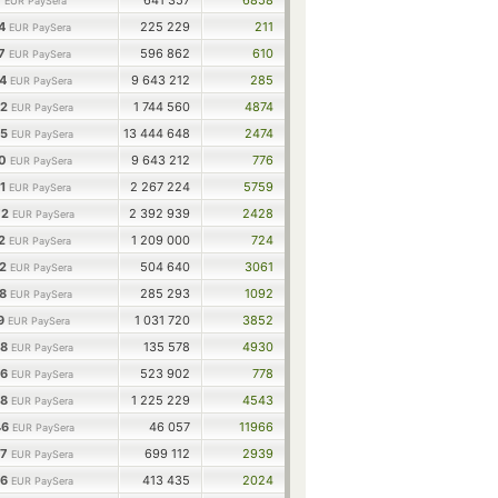
0
641 357
6858
EUR PaySera
94
225 229
211
EUR PaySera
97
596 862
610
EUR PaySera
74
9 643 212
285
EUR PaySera
62
1 744 560
4874
EUR PaySera
35
13 444 648
2474
EUR PaySera
50
9 643 212
776
EUR PaySera
41
2 267 224
5759
EUR PaySera
72
2 392 939
2428
EUR PaySera
32
1 209 000
724
EUR PaySera
92
504 640
3061
EUR PaySera
88
285 293
1092
EUR PaySera
19
1 031 720
3852
EUR PaySera
58
135 578
4930
EUR PaySera
56
523 902
778
EUR PaySera
98
1 225 229
4543
EUR PaySera
46
46 057
11966
EUR PaySera
97
699 112
2939
EUR PaySera
86
413 435
2024
EUR PaySera