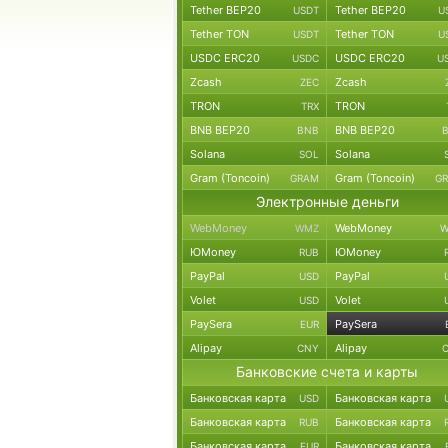
Tether BEP20
Tether BEP20
USDT
U
Tether TON
Tether TON
USDT
U
USDC ERC20
USDC ERC20
USDC
U
Zcash
Zcash
ZEC
TRON
TRON
TRX
BNB BEP20
BNB BEP20
BNB
Solana
Solana
SOL
Gram (Toncoin)
Gram (Toncoin)
GRAM
G
Электронные деньги
WebMoney
WebMoney
WMZ
W
ЮMoney
ЮMoney
RUB
PayPal
PayPal
USD
Volet
Volet
USD
PaySera
PaySera
EUR
Alipay
Alipay
CNY
Банковские счета и карты
Банковская карта
Банковская карта
USD
Банковская карта
Банковская карта
RUB
Банковская карта
Банковская карта
EUR