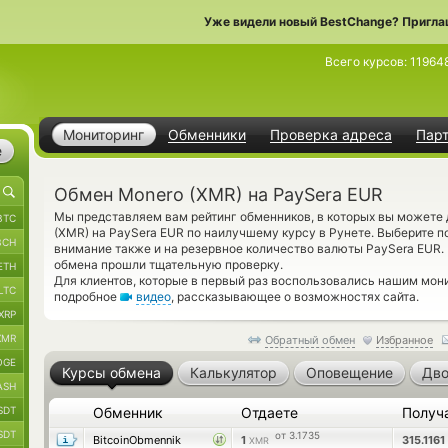
Уже видели новый BestChange? Пригла
Всего курсов:
11964
Мониторинг
Обменники
Проверка адреса
Пар
е
Обмен Monero (XMR) на PaySera EUR
Мы представляем вам рейтинг обменников, в которых вы можете
BTC
(XMR) на PaySera EUR по наилучшему курсу в Рунете. Выберите 
BCH
внимание также и на резервное количество валюты PaySera EUR
обмена прошли тщательную проверку.
ETH
Для клиентов, которые в первый раз воспользовались нашим мон
LTC
подробное
видео
, рассказывающее о возможностях сайта.
XRP
XMR
Обратный обмен
Избранное
OGE
Курсы обмена
Калькулятор
Оповещение
Дво
ASH
SDT
Обменник
Отдаете
Получ
SDT
от 3.1735
BitcoinObmennik
1
315.1161
XMR