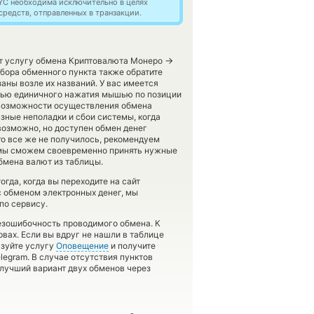
YC необходима исключительно в целях
редств, отправленных в транзакции.
→
яет услугу обмена Криптовалюта Монеро
бора обменного пункта также обратите
аны возле их названий. У вас имеется
щью единичного нажатия мышью по позиции
и возможности осуществления обмена
зные неполадки и сбои системы, когда
озможно, но доступен обмен денег
uro все же не получилось, рекомендуем
 мы сможем своевременно принять нужные
бмена валют из таблицы.
гда, когда вы переходите на сайт
с обменом электронных денег, мы
по сервису.
безошибочность проводимого обмена. К
рвах. Если вы вдруг не нашли в таблице
ьзуйте услугу
Оповещение
и получите
legram. В случае отсутствия пунктов
лучший вариант двух обменов через