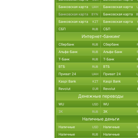
Банковская карта
Банковская карта
UAH
Банковская карта
Банковская карта
BYN
Банковская карта
Банковская карта
KZT
СБП
СБП
RUB
Интернет-банкинг
Сбербанк
Сбербанк
RUB
Альфа-Банк
Альфа-Банк
RUB
Т-Банк
Т-Банк
RUB
ВТБ
ВТБ
RUB
Приват 24
Приват 24
UAH
Kaspi Bank
Kaspi Bank
KZT
Revolut
Revolut
EUR
Денежные переводы
WU
WU
USD
ЗК
ЗК
RUB
Наличные деньги
Наличные
Наличные
USD
Наличные
Наличные
RUB