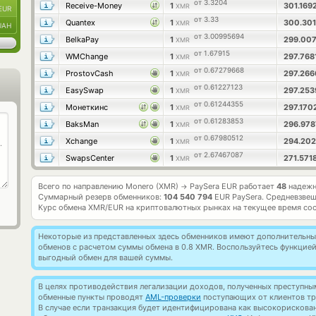
от 3.3204
Receive-Money
1
301.169
XMR
EUR
от 3.33
Quantex
1
300.30
XMR
UAH
от 3.00995694
BelkaPay
1
299.00
XMR
от 1.67915
WMChange
1
297.768
XMR
от 0.67279668
ProstovCash
1
297.26
XMR
от 0.61227123
EasySwap
1
297.25
XMR
от 0.61244355
Монеткинс
1
297.170
XMR
от 0.61283853
BaksMan
1
296.97
XMR
от 0.67980512
Xchange
1
294.20
XMR
от 2.67467087
SwapsCenter
1
271.571
XMR
Всего по направлению Monero (XMR)
PaySera EUR работает
48
надежн
→
Суммарный резерв обменников:
104 540 794
EUR PaySera.
Средневзвеш
Курс обмена
XMR/EUR
на криптовалютных рынках на текущее время со
Некоторые из представленных здесь обменников имеют дополнительные
обменов с расчетом суммы обмена в 0.8 XMR. Воспользуйтесь функцие
выгодный обмен для вашей суммы.
В целях противодействия легализации доходов, полученных преступны
обменные пункты проводят
AML-проверки
поступающих от клиентов тр
В случае если транзакция будет идентифицирована как высокорискова