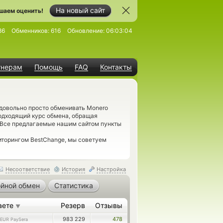
На новый сайт
шаем оценить!
86
Обменников:
616
Обновление:
06:03:04
тнерам
Помощь
FAQ
Контакты
 довольно просто обменивать Monero
подходящий курс обмена, обращая
. Все предлагаемые нашим сайтом пункты
иторингом BestChange, мы советуем
Несоответствие
История
Настройка
йной обмен
Статистика
аете
Резерв
Отзывы
▼
983 229
478
EUR PaySera