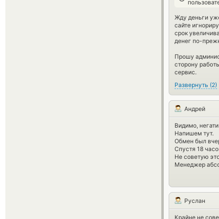
пользоват
Жду деньги уже
сайте игнорир
срок увеличива
денег по-прежн
Прошу админист
сторону работ
сервис.
Развернуть
(
2
)
Андрей
Видимо, негати
Напишем тут.
Обмен был вчер
Спустя 18 часов
Не советую это
Менеджер абсо
Руслан
Крайне не сов