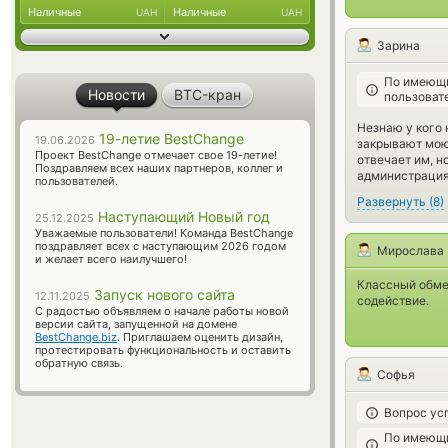
Наличные
Наличные
UAH
UAH
Зарина
По имеющи
Новости
BTC-кран
пользоват
Незнаю у кого 
19-летие BestChange
19.06.2026
закрывают мою 
Проект BestChange отмечает свое 19-летие!
отвечает им, н
Поздравляем всех наших партнеров, коллег и
администрация
пользователей.
Развернуть
(
8
)
Наступающий Новый год
25.12.2025
Уважаемые пользователи! Команда BestChange
поздравляет всех с наступающим 2026 годом
Мирослава
и желает всего наилучшего!
Классный обме
Запуск нового сайта
12.11.2025
содействие.
С радостью объявляем о начале работы новой
версии сайта, запущенной на домене
BestChange.biz
. Приглашаем оценить дизайн,
протестировать функциональность и оставить
обратную связь.
Софья
Вопрос ус
По имеющи