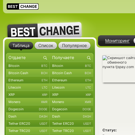
Мониторинг
Таблица
Список
Популярное
Bitcoin
Bitcoin
BTC
BTC
Bitcoin Cash
Bitcoin Cash
BCH
BCH
Ethereum
Ethereum
ETH
ETH
Litecoin
Litecoin
LTC
LTC
XRP
XRP
XRP
XRP
Monero
Monero
XMR
XMR
Dogecoin
Dogecoin
DOGE
DOGE
Dash
Dash
DASH
DASH
Tether ERC20
Tether ERC20
USDT
USDT
Статус:
Tether TRC20
Tether TRC20
USDT
USDT