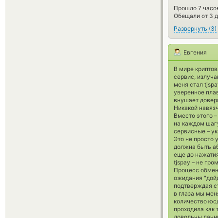
Прошло 7 часов
Обещали от 3 д
Развернуть
(
3
)
Евгения
В мире криптов
сервис, излуч
меня стал tjsp
уверенное плав
внушает довер
Никакой навяз
Вместо этого –
на каждом шагу
сервисные – ук
Это не просто 
должна быть аб
еще до нажатия
tjspay – не гр
Процесс обмена
ожидания "дойд
подтверждая ст
в глаза мы мен
количество юсд
проходила как 
довольны данны