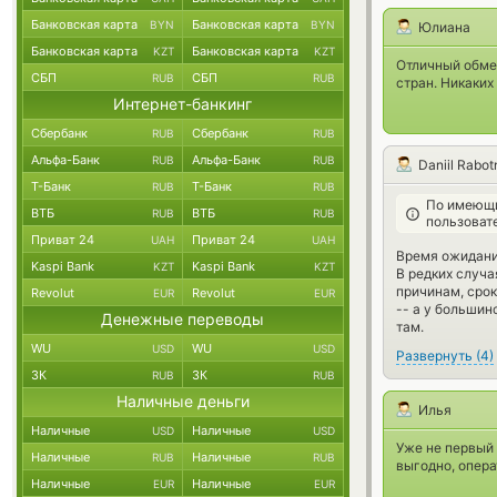
Банковская карта
Банковская карта
BYN
BYN
Юлиана
Банковская карта
Банковская карта
KZT
KZT
Отличный обмен
СБП
СБП
RUB
RUB
стран. Никаких
Интернет-банкинг
Сбербанк
Сбербанк
RUB
RUB
Альфа-Банк
Альфа-Банк
RUB
RUB
Daniil Rabo
Т-Банк
Т-Банк
RUB
RUB
По имеющи
ВТБ
ВТБ
RUB
RUB
пользоват
Приват 24
Приват 24
UAH
UAH
Время ожидания
Kaspi Bank
Kaspi Bank
KZT
KZT
В редких случа
причинам, срок
Revolut
Revolut
EUR
EUR
-- а у большин
Денежные переводы
там.
WU
WU
USD
USD
Развернуть
(
4
)
ЗК
ЗК
RUB
RUB
Наличные деньги
Илья
Наличные
Наличные
USD
USD
Уже не первый 
Наличные
Наличные
RUB
RUB
выгодно, опера
Наличные
Наличные
EUR
EUR