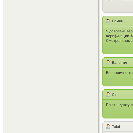
Роман
Я доволен! Пер
верификации. М
Смотрел отзывы
Валентин
Все отлично, о
Cz
По стандарту р
Talal