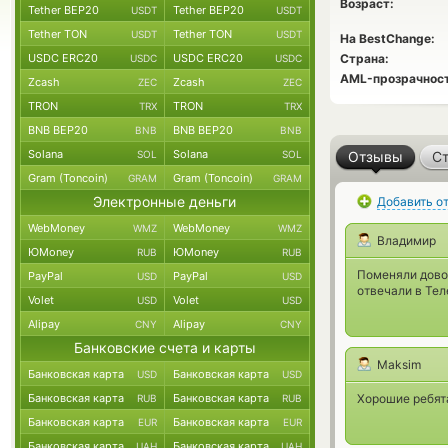
Возраст:
Tether BEP20
Tether BEP20
USDT
USDT
Tether TON
Tether TON
USDT
USDT
На BestChange:
USDC ERC20
USDC ERC20
Страна:
USDC
USDC
AML-прозрачност
Zcash
Zcash
ZEC
ZEC
TRON
TRON
TRX
TRX
BNB BEP20
BNB BEP20
BNB
BNB
Solana
Solana
SOL
SOL
Отзывы
Ст
Gram (Toncoin)
Gram (Toncoin)
GRAM
GRAM
Электронные деньги
Добавить о
WebMoney
WebMoney
WMZ
WMZ
Владимир
ЮMoney
ЮMoney
RUB
RUB
Поменяли дово
PayPal
PayPal
USD
USD
отвечали в Тел
Volet
Volet
USD
USD
Alipay
Alipay
CNY
CNY
Банковские счета и карты
Maksim
Банковская карта
Банковская карта
USD
USD
Банковская карта
Банковская карта
Хорошие ребята
RUB
RUB
Банковская карта
Банковская карта
EUR
EUR
Банковская карта
Банковская карта
UAH
UAH