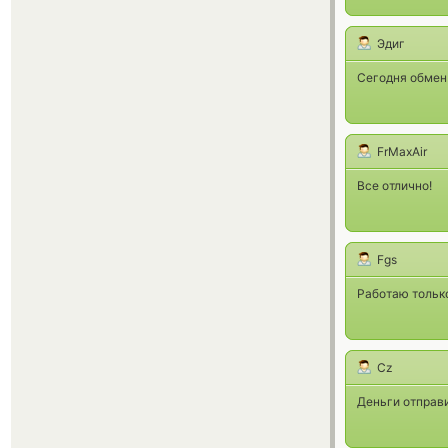
Эдиг
Сегодня обмен 
FrMaxAir
Все отлично!
Fgs
Работаю только
Cz
Деньги отправи