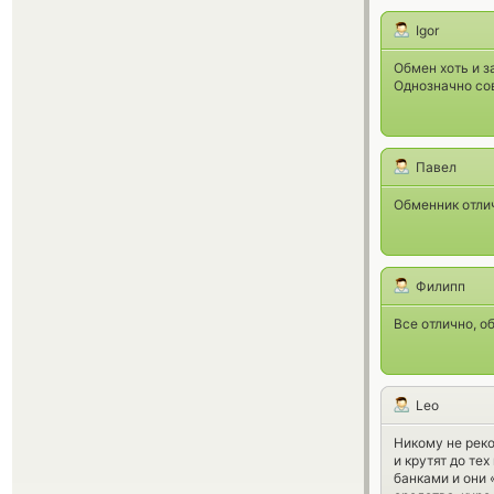
Igor
Обмен хоть и з
Однозначно сов
Павел
Обменник отлич
Филипп
Все отлично, о
Leo
Никому не рек
и крутят до те
банками и они 