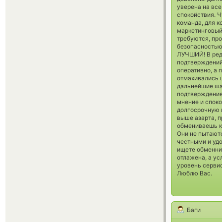
уверена на все
спокойствия. Ч
команда, для к
маркетинговый 
требуются, пр
безопасностью
ЛУЧШИЙ! В ред
подтверждений 
оперативно, а 
отмахивались 
дальнейшие ша
подтверждение 
мнение и споко
долгосрочную ц
выше азарта, 
обмениваешь кр
Они не пытают
честными и удо
ищете обменник
отлажена, а ус
уровень серви
Люблю Вас.
Баги