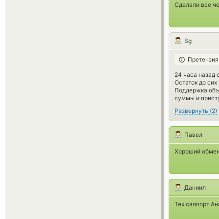
Сделали все че
Sg
Претензия
24 часа назад 
Остаток до сих
Поддержка объя
суммы и присту
Развернуть
(
2
)
Павел
Хороший обмен
Даниил
Тех саппорт Ан