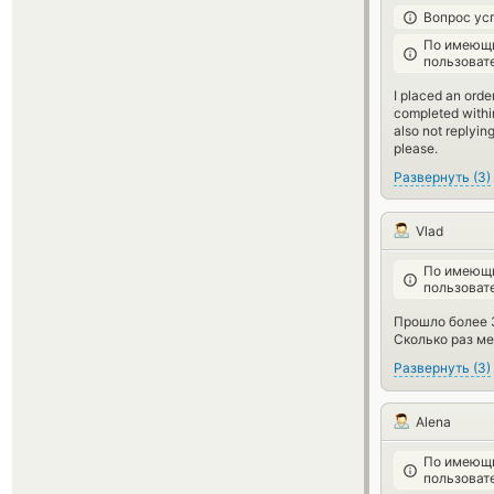
Вопрос ус
По имеющи
пользоват
I placed an orde
completed within
also not replyin
please.
Развернуть
(
3
)
Vlad
По имеющи
пользоват
Прошло более 3
Сколько раз ме
Развернуть
(
3
)
Alena
По имеющи
пользоват