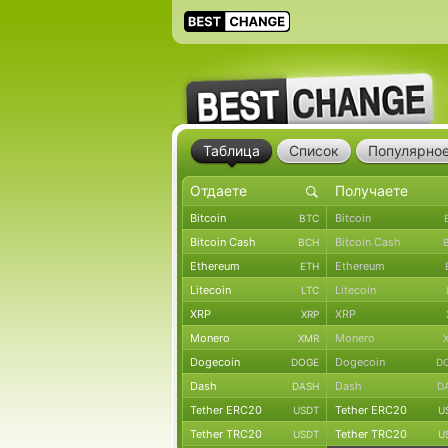
Таблица
Список
Популярно
Bitcoin
Bitcoin
BTC
Bitcoin Cash
Bitcoin Cash
BCH
Ethereum
Ethereum
ETH
Litecoin
Litecoin
LTC
XRP
XRP
XRP
Monero
Monero
XMR
Dogecoin
Dogecoin
DOGE
D
Dash
Dash
DASH
D
Tether ERC20
Tether ERC20
USDT
U
Tether TRC20
Tether TRC20
USDT
U