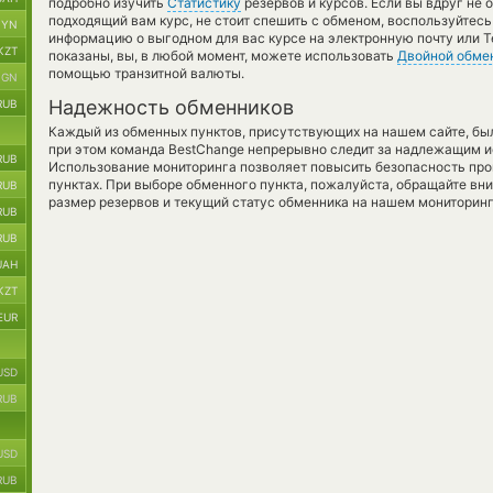
подробно изучить
Статистику
резервов и курсов. Если вы вдруг не
подходящий вам курс, не стоит спешить с обменом, воспользуйтес
BYN
информацию о выгодном для вас курсе на электронную почту или T
KZT
показаны, вы, в любой момент, можете использовать
Двойной обме
помощью транзитной валюты.
BGN
Надежность обменников
RUB
Каждый из обменных пунктов, присутствующих на нашем сайте, бы
при этом команда BestChange непрерывно следит за надлежащим и
RUB
Использование мониторинга позволяет повысить безопасность пр
пунктах. При выборе обменного пункта, пожалуйста, обращайте вн
RUB
размер резервов и текущий статус обменника на нашем мониторинг
RUB
RUB
UAH
KZT
EUR
USD
RUB
USD
RUB