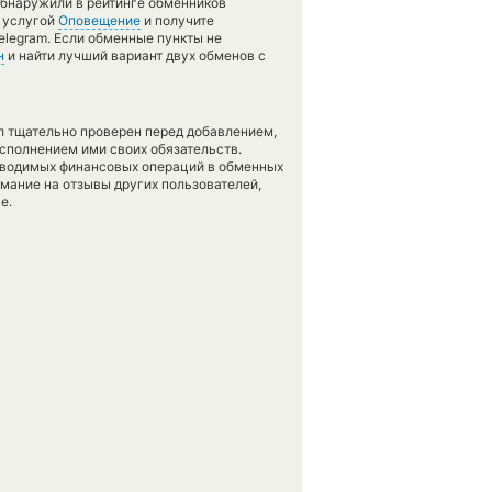
 обнаружили в рейтинге обменников
ь услугой
Оповещение
и получите
elegram. Если обменные пункты не
н
и найти лучший вариант двух обменов с
л тщательно проверен перед добавлением,
сполнением ими своих обязательств.
оводимых финансовых операций в обменных
имание на отзывы других пользователей,
е.