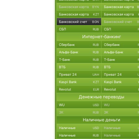
Банковская карта
Банковская карта
BYN
Банковская карта
Банковская карта
KZT
Банковский счет
Банковский счет
BGN
СБП
СБП
RUB
Интернет-банкинг
Сбербанк
Сбербанк
RUB
Альфа-Банк
Альфа-Банк
RUB
Т-Банк
Т-Банк
RUB
ВТБ
ВТБ
RUB
Приват 24
Приват 24
UAH
Kaspi Bank
Kaspi Bank
KZT
Revolut
Revolut
EUR
Денежные переводы
WU
WU
USD
ЗК
ЗК
RUB
Наличные деньги
Наличные
Наличные
USD
Наличные
Наличные
RUB