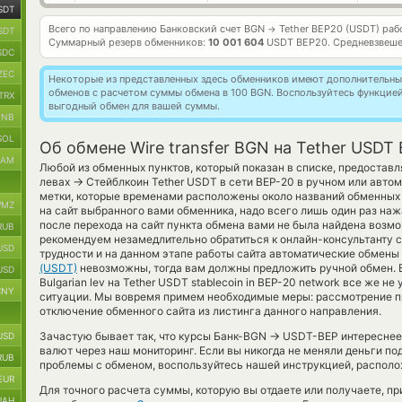
SDT
Всего по направлению Банковский счет BGN
Tether BEP20 (USDT) ра
→
SDT
Суммарный резерв обменников:
10 001 604
USDT BEP20.
Средневзвеше
SDC
ZEC
Некоторые из представленных здесь обменников имеют дополнительные
обменов с расчетом суммы обмена в 100 BGN. Воспользуйтесь функцие
TRX
выгодный обмен для вашей суммы.
BNB
SOL
Об обмене Wire transfer BGN на Tether USDT
RAM
Любой из обменных пунктов, который показан в списке, предоставл
→
левах
Стейблкоин Tether USDT в сети BEP-20 в ручном или авто
метки, которые временами расположены около названий обменных п
MZ
на сайт выбранного вами обменника, надо всего лишь один раз наж
после перехода на сайт пункта обмена вами не была найдена возм
RUB
рекомендуем незамедлительно обратиться к онлайн-консультанту с
USD
трудности и на данном этапе работы сайта автоматические обмены
(USDT)
невозможны, тогда вам должны предложить ручной обмен. В с
USD
Bulgarian lev на Tether USDT stablecoin in BEP-20 network все же не
CNY
ситуации. Мы вовремя примем необходимые меры: рассмотрение п
отключение обменного сайта из листинга данного направления.
→
Зачастую бывает так, что курсы Банк-BGN
USDT-BEP интереснее, 
USD
валют через наш мониторинг. Если вы никогда не меняли деньги по
RUB
проблемы с обменом, воспользуйтесь нашей инструкцией, располо
EUR
Для точного расчета суммы, которую вы отдаете или получаете, п
UAH