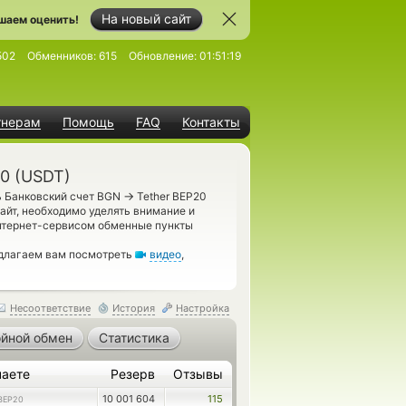
На новый сайт
шаем оценить!
502
Обменников:
615
Обновление:
01:51:19
тнерам
Помощь
FAQ
Контакты
0 (USDT)
→
ь Банковский счет BGN
Tether BEP20
айт, необходимо уделять внимание и
нтернет-сервисом обменные пункты
едлагаем вам посмотреть
видео
,
Несоответствие
История
Настройка
йной обмен
Статистика
чаете
Резерв
Отзывы
10 001 604
115
BEP20