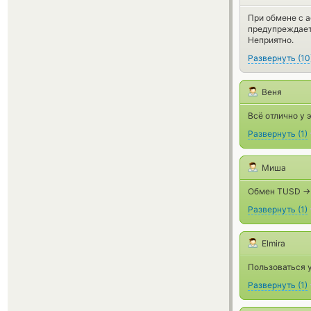
При обмене с a
предупреждаетс
Неприятно.
Развернуть
(
10
Веня
Всё отлично у 
Развернуть
(
1
)
Миша
Обмен TUSD ->
Развернуть
(
1
)
Elmira
Пользоваться у
Развернуть
(
1
)