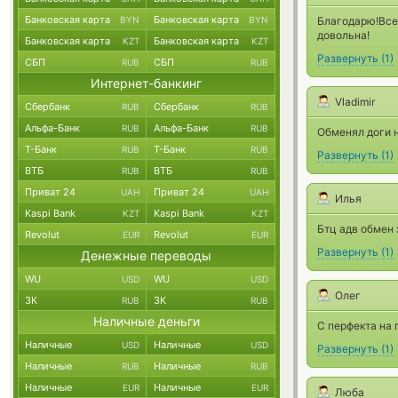
Банковская карта
Банковская карта
BYN
BYN
Благодарю!Все 
довольна!
Банковская карта
Банковская карта
KZT
KZT
Развернуть
(
1
)
СБП
СБП
RUB
RUB
Интернет-банкинг
Vladimir
Сбербанк
Сбербанк
RUB
RUB
Альфа-Банк
Альфа-Банк
RUB
RUB
Обменял доги н
Т-Банк
Т-Банк
RUB
RUB
Развернуть
(
1
)
ВТБ
ВТБ
RUB
RUB
Приват 24
Приват 24
UAH
UAH
Илья
Kaspi Bank
Kaspi Bank
KZT
KZT
Бтц адв обмен 
Revolut
Revolut
EUR
EUR
Развернуть
(
1
)
Денежные переводы
WU
WU
USD
USD
Олег
ЗК
ЗК
RUB
RUB
Наличные деньги
С перфекта на
Наличные
Наличные
USD
USD
Развернуть
(
1
)
Наличные
Наличные
RUB
RUB
Наличные
Наличные
EUR
EUR
Люба