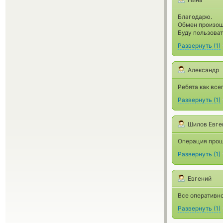
Благодарю.
Обмен произош
Буду пользова
Развернуть
(
1
)
Александр
Ребята как все
Развернуть
(
1
)
Шилов Евге
Операция прош
Развернуть
(
1
)
Евгений
Все оперативно
Развернуть
(
1
)