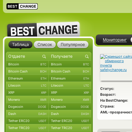
Мониторинг
Таблица
Список
Популярное
Bitcoin
Bitcoin
BTC
BTC
Bitcoin Cash
Bitcoin Cash
BCH
BCH
Ethereum
Ethereum
ETH
ETH
Litecoin
Litecoin
LTC
LTC
Статус:
XRP
XRP
XRP
XRP
Возраст:
Monero
Monero
XMR
XMR
На BestChange:
Страна:
Dogecoin
Dogecoin
DOGE
DOGE
AML-прозрачност
Dash
Dash
DASH
DASH
Tether ERC20
Tether ERC20
USDT
USDT
Tether TRC20
Tether TRC20
USDT
USDT