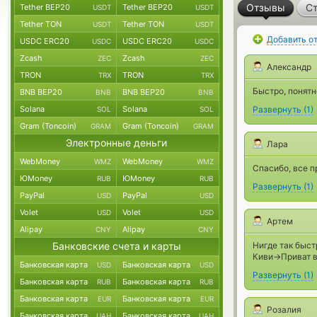
Отзывы
Ст
Tether BEP20
Tether BEP20
USDT
USDT
Tether TON
Tether TON
USDT
USDT
Добавить о
USDC ERC20
USDC ERC20
USDC
USDC
Zcash
Zcash
ZEC
ZEC
Александр
TRON
TRON
TRX
TRX
Быстро, понятн
BNB BEP20
BNB BEP20
BNB
BNB
Solana
Solana
Развернуть
(
1
)
SOL
SOL
Gram (Toncoin)
Gram (Toncoin)
GRAM
GRAM
Электронные деньги
Лара
WebMoney
WebMoney
WMZ
WMZ
Спасибо, все 
ЮMoney
ЮMoney
RUB
RUB
Развернуть
(
1
)
PayPal
PayPal
USD
USD
Volet
Volet
USD
USD
Артем
Alipay
Alipay
CNY
CNY
Банковские счета и карты
Нигде так быст
Киви->Приват в
Банковская карта
Банковская карта
USD
USD
Развернуть
(
1
)
Банковская карта
Банковская карта
RUB
RUB
Банковская карта
Банковская карта
EUR
EUR
Розалия
Банковская карта
Банковская карта
UAH
UAH