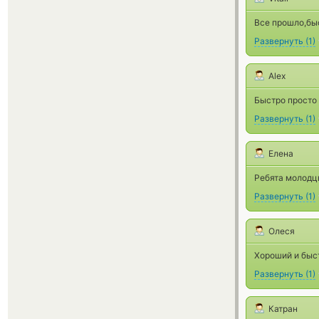
Все прошло,быс
Развернуть
(
1
)
Alex
Быстро просто
Развернуть
(
1
)
Елена
Ребята молодцы
Развернуть
(
1
)
Олеся
Хороший и быст
Развернуть
(
1
)
Катран