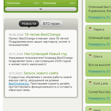
Наличные
Наличные
UAH
UAH
Отличный быстр
Я довольна, бл
Развернуть
(
1
)
Новости
BTC-кран
Лариса
19-летие BestChange
19.06.2026
Отличный курс
Проект BestChange отмечает свое 19-летие!
Поздравляем всех наших партнеров, коллег и
Развернуть
(
1
)
пользователей.
Наступающий Новый год
25.12.2025
Ольга
Уважаемые пользователи! Команда BestChange
поздравляет всех с наступающим 2026 годом
и желает всего наилучшего!
Все на высоте!
Развернуть
(
1
)
Запуск нового сайта
12.11.2025
С радостью объявляем о начале работы новой
версии сайта, запущенной на домене
Svet_Lana
BestChange.biz
. Приглашаем оценить дизайн,
протестировать функциональность и оставить
обратную связь.
Супер! Быстро,
Развернуть
(
1
)
Vitali