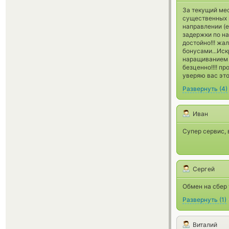
За текущий ме
существенных н
направлении (е
задержки по на
достойно!!! жа
бонусами...Ис
наращиванием 
безценно!!!! пр
уверяю вас это 
Развернуть
(
4
)
Иван
Супер сервис, 
Сергей
Обмен на сбер
Развернуть
(
1
)
Виталий