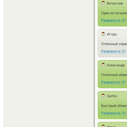
Вячеслав
Один из лучших
Развернуть
(
1
)
Игорь
Отличный серв
Развернуть
(
1
)
Александр
Отличный обме
Развернуть
(
1
)
Serhio
Быстрый обмен 
Развернуть
(
1
)
Нина