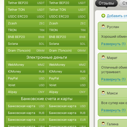
Отзывы
Ст
Tether BEP20
Tether BEP20
USDT
USDT
Tether TON
Tether TON
USDT
USDT
Добавить о
USDC ERC20
USDC ERC20
USDC
USDC
Zcash
Zcash
ZEC
ZEC
Руслан
TRON
TRON
TRX
TRX
Хороший обмен
BNB BEP20
BNB BEP20
BNB
BNB
Solana
Solana
Развернуть
(
1
)
SOL
SOL
Gram (Toncoin)
Gram (Toncoin)
GRAM
GRAM
Электронные деньги
Марат
WebMoney
WebMoney
WMZ
WMZ
Отличный обмен
ЮMoney
ЮMoney
RUB
RUB
устраивает.
PayPal
PayPal
USD
USD
Развернуть
(
1
)
Volet
Volet
USD
USD
Alipay
Alipay
CNY
CNY
Макси
Банковские счета и карты
Все супер как 
Банковская карта
Банковская карта
USD
USD
Развернуть
(
1
)
Банковская карта
Банковская карта
RUB
RUB
Банковская карта
Банковская карта
EUR
EUR
Галина
Банковская карта
Банковская карта
UAH
UAH