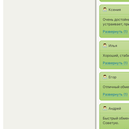
Ксения
Очень достойн
устраивает, пр
Развернуть
(
1
)
Илья
Хороший, стаби
Развернуть
(
1
)
Егор
Отличный обмен
Развернуть
(
1
)
Андрей
Быстрый обмен.
Советую.