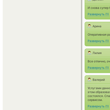
И снова супер
Развернуть
(
1
)
Арина
Оперативная ра
Развернуть
(
1
)
Лилия
Все отлично, о
Развернуть
(
1
)
Валерий
Услугами данно
этом образова
состоялся. Спа
сервисом.
Развернуть
(
1
)