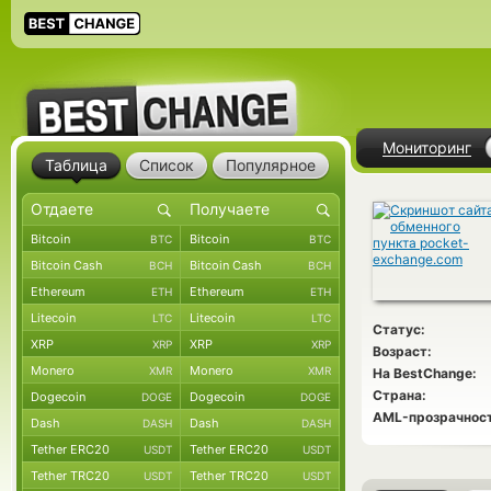
Мониторинг
Таблица
Список
Популярное
Bitcoin
Bitcoin
BTC
BTC
Bitcoin Cash
Bitcoin Cash
BCH
BCH
Ethereum
Ethereum
ETH
ETH
Litecoin
Litecoin
LTC
LTC
Статус:
XRP
XRP
XRP
XRP
Возраст:
Monero
Monero
XMR
XMR
На BestChange:
Страна:
Dogecoin
Dogecoin
DOGE
DOGE
AML-прозрачност
Dash
Dash
DASH
DASH
Tether ERC20
Tether ERC20
USDT
USDT
Tether TRC20
Tether TRC20
USDT
USDT