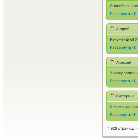
Спасибо за оп
Развернуть
(
1
)
Андрей
Рекомендую! Х
Развернуть
(
1
)
Алексей
Заявку заполни
Развернуть
(
1
)
Екатерина
С момента пере
Развернуть
(
1
)
1 928 страниц: