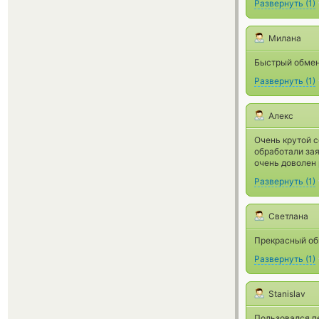
Развернуть
(
1
)
Милана
Быстрый обмен
Развернуть
(
1
)
Алекс
Очень крутой 
обработали зая
очень доволен
Развернуть
(
1
)
Светлана
Прекрасный об
Развернуть
(
1
)
Stanislav
Пользовался п