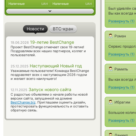
Наличные
Наличные
UAH
UAH
Был удивлён св
Вы как всегда 
Развернуть
(
1
)
Новости
BTC-кран
Роман
19-летие BestChange
19.06.2026
Сервис продол
Проект BestChange отмечает свое 19-летие!
Поздравляем всех наших партнеров, коллег и
Развернуть
(
1
)
пользователей.
Наступающий Новый год
25.12.2025
Рамиль
Уважаемые пользователи! Команда BestChange
поздравляет всех с наступающим 2026 годом
и желает всего наилучшего!
Вы как всегда 
Развернуть
(
1
)
Запуск нового сайта
12.11.2025
С радостью объявляем о начале работы новой
версии сайта, запущенной на домене
Ибрагим
BestChange.biz
. Приглашаем оценить дизайн,
протестировать функциональность и оставить
обратную связь.
Большое колич
Развернуть
(
1
)
Даниил