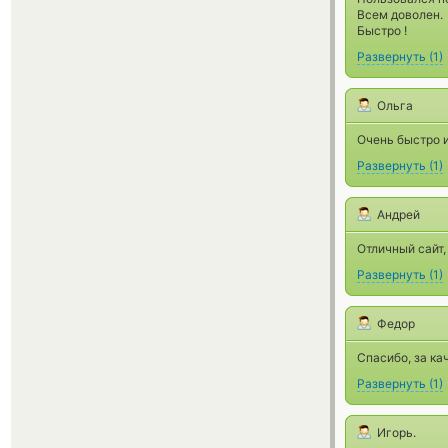
Всем доволен.
Быстро !
Развернуть
(
1
)
Ольга
Очень быстро 
Развернуть
(
1
)
Андрей
Отличный сайт,
Развернуть
(
1
)
Федор
Спасибо, за ка
Развернуть
(
1
)
Игорь.