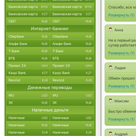
Банковская карта
Банковская карта
BYN
BYN
Спасибо, все х
Банковская карта
Банковская карта
KZT
KZT
Развернуть
(
1
)
СБП
СБП
RUB
RUB
Интернет-банкинг
Анна
Сбербанк
Сбербанк
RUB
RUB
Не в первый ра
Альфа-Банк
Альфа-Банк
RUB
RUB
супер работает
Т-Банк
Т-Банк
RUB
RUB
Развернуть
(
1
)
ВТБ
ВТБ
RUB
RUB
Приват 24
Приват 24
UAH
UAH
Лидия
Kaspi Bank
Kaspi Bank
KZT
KZT
Обмен прошел 
Revolut
Revolut
EUR
EUR
Развернуть
(
1
)
Денежные переводы
WU
WU
USD
USD
Максим
ЗК
ЗК
RUB
RUB
Наличные деньги
Быстро обменял
Наличные
Наличные
USD
USD
Развернуть
(
1
)
Наличные
Наличные
RUB
RUB
Наличные
Наличные
EUR
EUR
Андрей