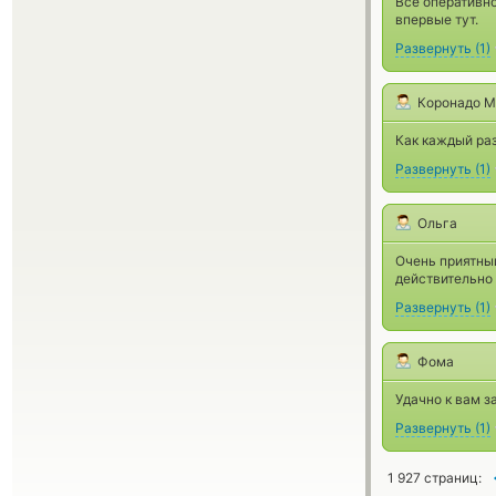
Все оперативно
впервые тут.
Развернуть
(
1
)
Коронадо М
Как каждый раз
Развернуть
(
1
)
Ольга
Очень приятный
действительно 
Развернуть
(
1
)
Фома
Удачно к вам з
Развернуть
(
1
)
1 927 страниц: