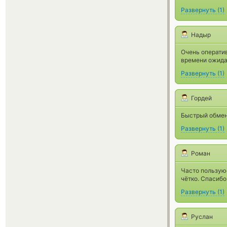
Развернуть
(
1
)
Надыр
Очень оператив
времени ожидан
Развернуть
(
1
)
Гордей
Быстрый обменн
Развернуть
(
1
)
Роман
Часто пользуюс
чётко. Спасибо
Развернуть
(
1
)
Руслан