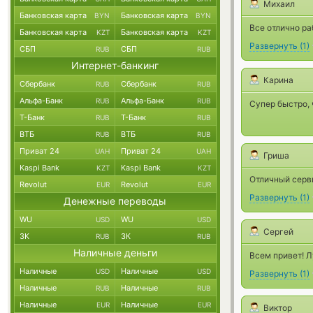
Михаил
Банковская карта
Банковская карта
BYN
BYN
Все отлично ра
Банковская карта
Банковская карта
KZT
KZT
Развернуть
(
1
)
СБП
СБП
RUB
RUB
Интернет-банкинг
Карина
Сбербанк
Сбербанк
RUB
RUB
Альфа-Банк
Альфа-Банк
RUB
RUB
Супер быстро, 
Т-Банк
Т-Банк
RUB
RUB
ВТБ
ВТБ
RUB
RUB
Приват 24
Приват 24
UAH
UAH
Гриша
Kaspi Bank
Kaspi Bank
KZT
KZT
Отличный серв
Revolut
Revolut
EUR
EUR
Развернуть
(
1
)
Денежные переводы
WU
WU
USD
USD
Сергей
ЗК
ЗК
RUB
RUB
Наличные деньги
Всем привет! Л
Наличные
Наличные
USD
USD
Развернуть
(
1
)
Наличные
Наличные
RUB
RUB
Наличные
Наличные
EUR
EUR
Виктор