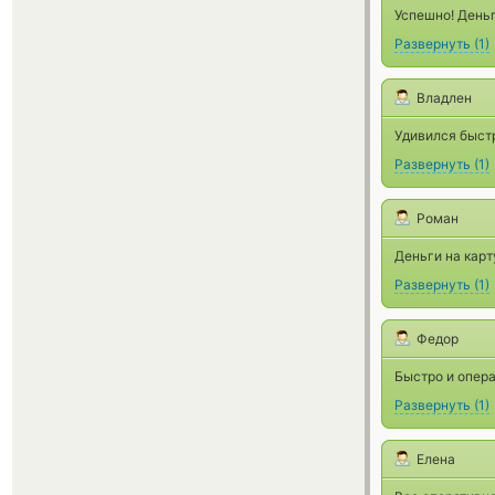
Успешно! День
Развернуть
(
1
)
Владлен
Удивился быстр
Развернуть
(
1
)
Роман
Деньги на карт
Развернуть
(
1
)
Федор
Быстро и опера
Развернуть
(
1
)
Елена