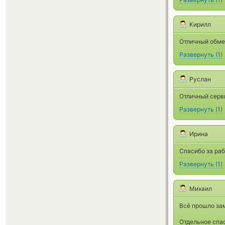
Кирилл
Отличный обмен
Развернуть
(
1
)
Руслан
Отличный серв
Развернуть
(
1
)
Ирина
Спасибо за раб
Развернуть
(
1
)
Михаил
Всё прошло зам
Отдельное спа