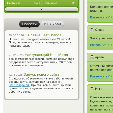
Наличные
Наличные
UAH
UAH
Большое спасиб
отлично.
Развернуть
(
1
)
Новости
BTC-кран
Слава
19-летие BestChange
19.06.2026
Заявку выполни
Проект BestChange отмечает свое 19-летие!
Поздравляем всех наших партнеров, коллег и
Развернуть
(
1
)
пользователей.
Наступающий Новый год
25.12.2025
Артём
Уважаемые пользователи! Команда BestChange
поздравляет всех с наступающим 2026 годом
и желает всего наилучшего!
Отличный обме
произошел спа
Запуск нового сайта
12.11.2025
Развернуть
(
1
)
С радостью объявляем о начале работы новой
версии сайта, запущенной на домене
BestChange.biz
. Приглашаем оценить дизайн,
протестировать функциональность и оставить
Инга
обратную связь.
Очень нравится
Единственное, 
кошелька, пока
не замечаю эти