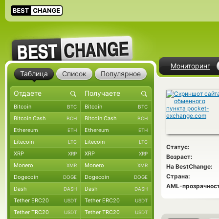
Мониторинг
Таблица
Список
Популярное
Bitcoin
Bitcoin
BTC
BTC
Bitcoin Cash
Bitcoin Cash
BCH
BCH
Ethereum
Ethereum
ETH
ETH
Litecoin
Litecoin
LTC
LTC
Статус:
XRP
XRP
XRP
XRP
Возраст:
Monero
Monero
XMR
XMR
На BestChange:
Страна:
Dogecoin
Dogecoin
DOGE
DOGE
AML-прозрачност
Dash
Dash
DASH
DASH
Tether ERC20
Tether ERC20
USDT
USDT
Tether TRC20
Tether TRC20
USDT
USDT