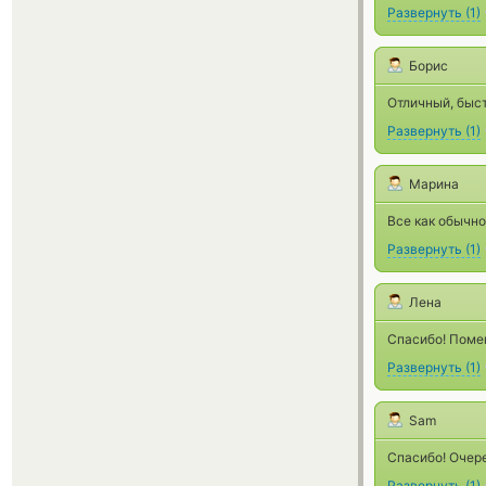
Развернуть
(
1
)
Борис
Отличный, быст
Развернуть
(
1
)
Марина
Все как обычно
Развернуть
(
1
)
Лена
Спасибо! Поме
Развернуть
(
1
)
Sam
Спасибо! Очере
Развернуть
(
1
)