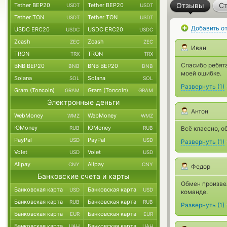
Отзывы
Ст
Tether BEP20
Tether BEP20
USDT
USDT
Tether TON
Tether TON
USDT
USDT
Добавить о
USDC ERC20
USDC ERC20
USDC
USDC
Zcash
Zcash
ZEC
ZEC
Иван
TRON
TRON
TRX
TRX
Спасибо ребята
BNB BEP20
BNB BEP20
BNB
BNB
моей ошибке.
Solana
Solana
SOL
SOL
Развернуть
(
1
)
Gram (Toncoin)
Gram (Toncoin)
GRAM
GRAM
Электронные деньги
Антон
WebMoney
WebMoney
WMZ
WMZ
ЮMoney
ЮMoney
RUB
RUB
Всё классно, о
PayPal
PayPal
USD
USD
Развернуть
(
1
)
Volet
Volet
USD
USD
Alipay
Alipay
CNY
CNY
Федор
Банковские счета и карты
Обмен произвел
Банковская карта
Банковская карта
USD
USD
команде.
Банковская карта
Банковская карта
RUB
RUB
Развернуть
(
1
)
Банковская карта
Банковская карта
EUR
EUR
Банковская карта
Банковская карта
UAH
UAH