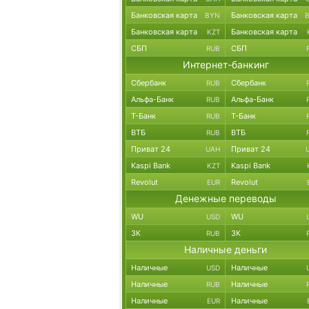
Банковская карта
Банковская карта
BYN
Банковская карта
Банковская карта
KZT
СБП
СБП
RUB
Интернет-банкинг
Сбербанк
Сбербанк
RUB
Альфа-Банк
Альфа-Банк
RUB
Т-Банк
Т-Банк
RUB
ВТБ
ВТБ
RUB
Приват 24
Приват 24
UAH
Kaspi Bank
Kaspi Bank
KZT
Revolut
Revolut
EUR
Денежные переводы
WU
WU
USD
ЗК
ЗК
RUB
Наличные деньги
Наличные
Наличные
USD
Наличные
Наличные
RUB
Наличные
Наличные
EUR