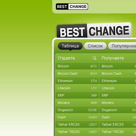
Таблица
Список
Популярно
Bitcoin
Bitcoin
BTC
Bitcoin Cash
Bitcoin Cash
BCH
Ethereum
Ethereum
ETH
Litecoin
Litecoin
LTC
XRP
XRP
XRP
Monero
Monero
XMR
Dogecoin
Dogecoin
DOGE
D
Dash
Dash
DASH
D
Tether ERC20
Tether ERC20
USDT
U
Tether TRC20
Tether TRC20
USDT
U