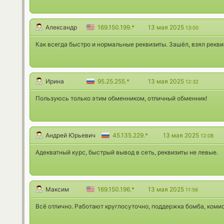
Александр
169.150.199.*
13 мая 2025
13:00
Как всегда быстро и нормальные реквизиты. Зашёл, взял рекви
Ирина
95.25.255.*
13 мая 2025
12:32
Пользуюсь только этим обменником, отличный обменник!
Андрей Юрьевич
45.135.229.*
13 мая 2025
12:08
Адекватный курс, быстрый вывод в сеть, реквизиты не левые.
Максим
169.150.196.*
13 мая 2025
11:56
Всё отлично. Работают круглосуточно, поддержка бомба, комис