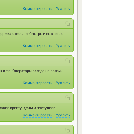
Комментировать
Удалить
держка отвечает быстро и вежливо,
Комментировать
Удалить
 и т.п. Операторы всегда на связи,
Комментировать
Удалить
авил крипту, деньги поступили!
Комментировать
Удалить