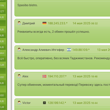
Spasibo bistro.
BYN
KZT
RUB
Дмитрий
188.245.233.*
14 мая 2025
06:32
RUB
Реквизиты всегда есть, 2 обмен прошёл успешно.
RUB
RUB
RUB
Александр Алиевич Ипгефер
149.88.109.*
13 мая 
UAH
Всё быстро, оперативно, без всяких Таджикистанов. Рекоменду
KZT
EUR
Alex
194.110.207.*
13 мая 2025
18:46
USD
RUB
Супер обменник, моментальный перевод! Перевожу здесь пост
USD
RUB
Victor
128.199.142.*
13 мая 2025
16:44
EUR