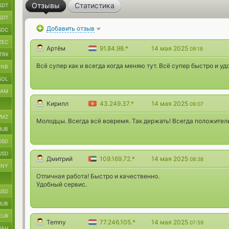
Отзывы
Статистика
SDT
SDT
Добавить отзыв
SDC
ZEC
Артём
91.84.98.*
14 мая 2025
09:18
TRX
Всё супер как и всегда когда меняю тут. Всё супер быстро и у
BNB
SOL
RAM
Кирилл
43.249.37.*
14 мая 2025
09:07
MZ
Молодцы. Всегда всё вовремя. Так держать! Всегда положител
RUB
USD
USD
Дмитрий
109.169.72.*
14 мая 2025
08:38
CNY
Отличная работа! Быстро и качественно.
Удобный сервис.
USD
RUB
EUR
Temny
77.246.105.*
14 мая 2025
07:59
UAH