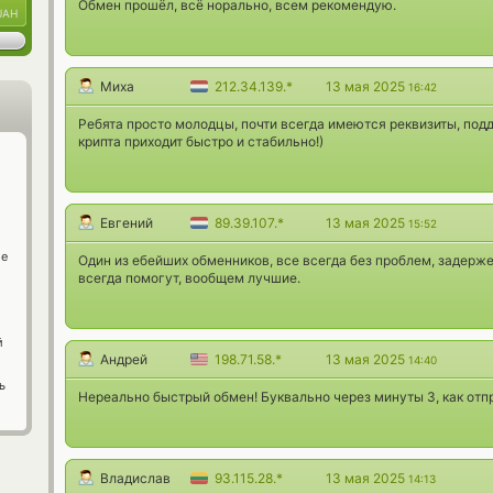
Обмен прошёл, всё норально, всем рекомендую.
UAH
Миха
212.34.139.*
13 мая 2025
16:42
Ребята просто молодцы, почти всегда имеются реквизиты, под
крипта приходит быстро и стабильно!)
Евгений
89.39.107.*
13 мая 2025
15:52
ge
Один из ебейших обменников, все всегда без проблем, задержек
всегда помогут, вообщем лучшие.
й
Андрей
198.71.58.*
13 мая 2025
14:40
ь
Нереально быстрый обмен! Буквально через минуты 3, как отпр
Владислав
93.115.28.*
13 мая 2025
14:13