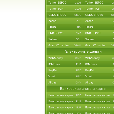
Tether BEP20
Tether BEP20
USDT
U
Tether TON
Tether TON
USDT
U
USDC ERC20
USDC ERC20
USDC
U
Zcash
Zcash
ZEC
TRON
TRON
TRX
BNB BEP20
BNB BEP20
BNB
Solana
Solana
SOL
Gram (Toncoin)
Gram (Toncoin)
GRAM
G
Электронные деньги
WebMoney
WebMoney
WMZ
W
ЮMoney
ЮMoney
RUB
PayPal
PayPal
USD
Volet
Volet
USD
Alipay
Alipay
CNY
Банковские счета и карты
Банковская карта
Банковская карта
USD
Банковская карта
Банковская карта
RUB
Банковская карта
Банковская карта
EUR
Банковская карта
Банковская карта
UAH