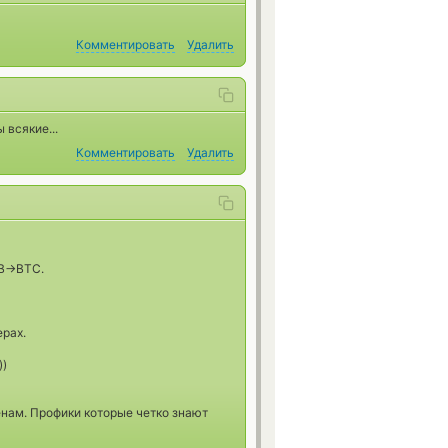
Комментировать
Удалить
 всякие...
Комментировать
Удалить
B->BTC.
рах.
))
енам. Профики которые четко знают