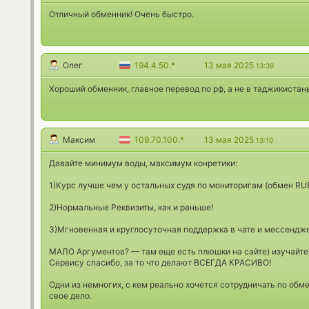
Отличный обменник! Очень быстро.
Олег
194.4.50.*
13 мая 2025
13:39
Хороший обменник, главное перевод по рф, а не в таджикистаны
Максим
109.70.100.*
13 мая 2025
13:10
Давайте минимум воды, максимум конретики:
1)Курс лучше чем у остальных судя по мониторигам (обмен RU
2)Нормальные Реквизиты, как и раньше!
3)Мгновенная и круглосуточная поддержка в чате и мессендже
МАЛО Аргументов? — там еще есть плюшки на сайте) изучайте
Сервису спасибо, за то что делают ВСЕГДА КРАСИВО!
Одни из немногих, с кем реально хочется сотрудничать по обм
свое дело.