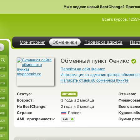
Уже видели новый BestChange? Пригла
Всего курсов:
12551
Мониторинг
Обменники
Проверка адреса
Пар
е
Обменный пункт Феникс
BTC
Перейти на сайт Феникс
Информация от администратора обменног
BCH
Написать отзыв об обменном пункте
ETH
LTC
Статус:
Отзывов:
активен
XRP
Возраст:
3 года и 2 месяца
Финансовы
XMR
На BestChange:
2 года и 3 месяца
Всего валю
Страна:
Россия
Курсов обм
OGE
AML-прозрачность:
Сумма рез
AML
ASH
SDT
SDT