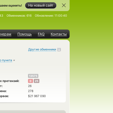
На новый сайт
шаем оценить!
43
Обменников:
616
Обновление:
11:00:40
тнерам
Помощь
FAQ
Контакты
Другие обменники
о пункта
13575
х претензий:
0
25
т:
26
ена:
278
ервов:
$21 967 090