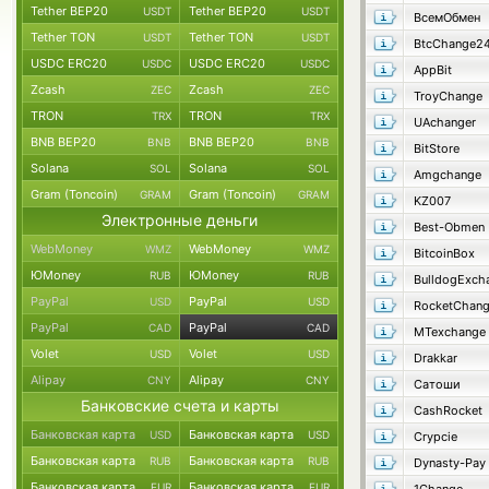
Tether BEP20
Tether BEP20
USDT
USDT
ВсемОбмен
Tether TON
Tether TON
USDT
USDT
BtcChange2
USDC ERC20
USDC ERC20
USDC
USDC
AppBit
Zcash
Zcash
ZEC
ZEC
TroyChange
TRON
TRON
TRX
TRX
UAchanger
BNB BEP20
BNB BEP20
BNB
BNB
BitStore
Solana
Solana
SOL
SOL
Amgchange
Gram (Toncoin)
Gram (Toncoin)
GRAM
GRAM
KZ007
Электронные деньги
Best-Obmen
WebMoney
WebMoney
WMZ
WMZ
BitcoinBox
ЮMoney
ЮMoney
RUB
RUB
BulldogExch
PayPal
PayPal
USD
USD
RocketChan
PayPal
PayPal
CAD
CAD
MTexchange
Volet
Volet
USD
USD
Drakkar
Alipay
Alipay
CNY
CNY
Сатоши
Банковские счета и карты
CashRocket
Банковская карта
Банковская карта
USD
USD
Crypcie
Банковская карта
Банковская карта
RUB
RUB
Dynasty-Pay
Банковская карта
Банковская карта
EUR
EUR