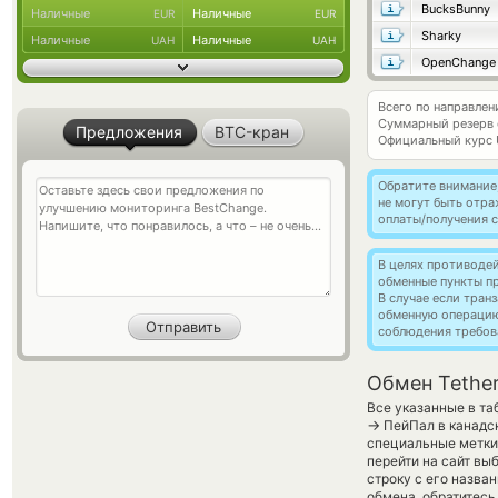
BucksBunny
Наличные
Наличные
EUR
EUR
Sharky
Наличные
Наличные
UAH
UAH
OpenChange
Всего по направлен
Суммарный резерв
Предложения
BTC-кран
Официальный курс
Обратите внимание
не могут быть отр
оплаты/получения с
В целях противоде
обменные пункты п
В случае если тра
обменную операци
соблюдения требов
Обмен Tether
Все указанные в та
→
ПейПал в канадск
специальные метки,
перейти на сайт вы
строку с его назва
обмена, обратитесь