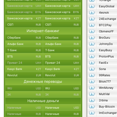
1Change
Банковская карта
Банковская карта
UAH
UAH
EasyGlobal
Банковская карта
Банковская карта
BYN
BYN
4esnok
Банковская карта
Банковская карта
KZT
KZT
24Exchange
СБП
СБП
RUB
RUB
BTC2Pay
Интернет-банкинг
ObmenoFF
Сбербанк
Сбербанк
BroGuru
RUB
RUB
Альфа-Банк
Альфа-Банк
JohnnyDo
RUB
RUB
Т-Банк
Т-Банк
EasyBusy
RUB
RUB
ВТБ
ВТБ
ProtonPlus
RUB
RUB
Приват 24
Приват 24
FastEx
UAH
UAH
Kaspi Bank
Kaspi Bank
Sona
KZT
KZT
Revolut
Revolut
99Rates
EUR
EUR
Денежные переводы
Bitok777
WmMoney
WU
WU
USD
USD
MultiVal
ЗК
ЗК
RUB
RUB
Наличные деньги
2rbina
Buy-Bitcoin
Наличные
Наличные
USD
USD
ImExchanger
Наличные
Наличные
RUB
RUB