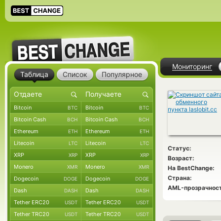
Мониторинг
Таблица
Список
Популярное
Bitcoin
Bitcoin
BTC
BTC
Bitcoin Cash
Bitcoin Cash
BCH
BCH
Ethereum
Ethereum
ETH
ETH
Litecoin
Litecoin
LTC
LTC
Статус:
XRP
XRP
XRP
XRP
Возраст:
Monero
Monero
XMR
XMR
На BestChange:
Страна:
Dogecoin
Dogecoin
DOGE
DOGE
AML-прозрачност
Dash
Dash
DASH
DASH
Tether ERC20
Tether ERC20
USDT
USDT
Tether TRC20
Tether TRC20
USDT
USDT