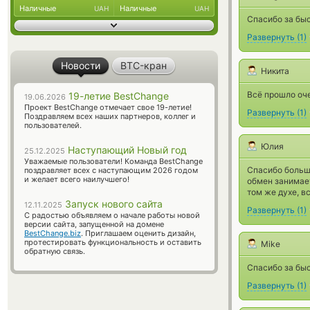
Наличные
Наличные
UAH
UAH
Спасибо за бы
Развернуть
(
1
)
Новости
BTC-кран
Никита
Всё прошло оч
19-летие BestChange
19.06.2026
Проект BestChange отмечает свое 19-летие!
Развернуть
(
1
)
Поздравляем всех наших партнеров, коллег и
пользователей.
Юлия
Наступающий Новый год
25.12.2025
Уважаемые пользователи! Команда BestChange
Спасибо большо
поздравляет всех с наступающим 2026 годом
и желает всего наилучшего!
обмен занимает
том же духе, в
Запуск нового сайта
12.11.2025
Развернуть
(
1
)
С радостью объявляем о начале работы новой
версии сайта, запущенной на домене
BestChange.biz
. Приглашаем оценить дизайн,
протестировать функциональность и оставить
Mike
обратную связь.
Спасибо за бы
Развернуть
(
1
)