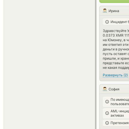
Ирина
Инцидент 
Здравствуйте 
0.0373 XMR 111
на Юмонеу, в ч
им ответил эти
деньги в ручн
пусть оставят 
пришли, и хран
представьте ес
не какая подде
Развернуть
(
2
)
София
По имеющи
пользоват
AML-инцид
активах
Претензия