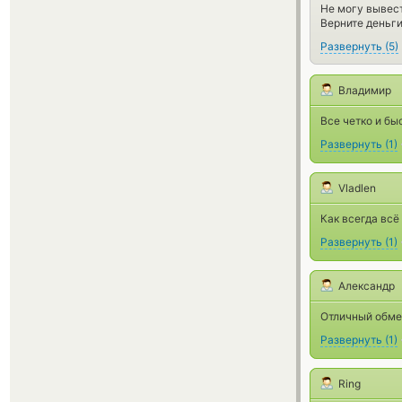
Не могу вывест
Верните деньги
Развернуть
(
5
)
Владимир
Все четко и бы
Развернуть
(
1
)
Vladlen
Как всегда всё
Развернуть
(
1
)
Александр
Отличный обме
Развернуть
(
1
)
Ring