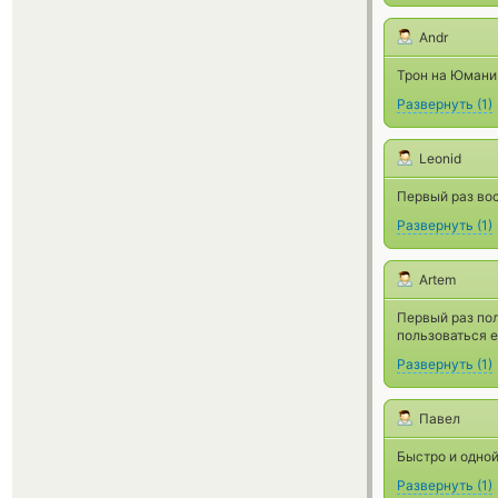
Andr
Трон на Юмани
Развернуть
(
1
)
Leonid
Первый раз вос
Развернуть
(
1
)
Artem
Первый раз пол
пользоваться 
Развернуть
(
1
)
Павел
Быстро и одной
Развернуть
(
1
)