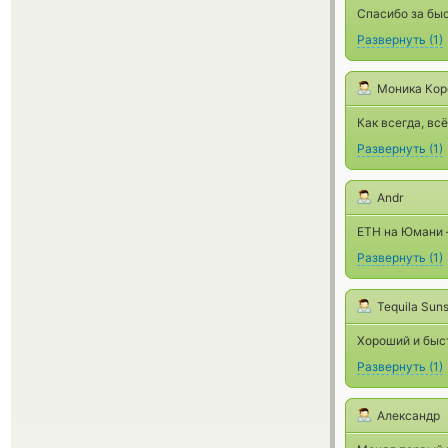
Спасибо за бы
Развернуть
(
1
)
Моника Кор
Как всегда, вс
Развернуть
(
1
)
Andr
ETH на Юмани 
Развернуть
(
1
)
Tequila Sun
Хороший и быст
Развернуть
(
1
)
Александр