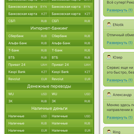
Всё супер! Ре
Банковская карта
Банковская карта
BYN
BYN
Развернуть
(
1
)
Банковская карта
Банковская карта
KZT
KZT
СБП
СБП
RUB
RUB
ENotik
Интернет-банкинг
Отличный обмен
Сбербанк
Сбербанк
RUB
RUB
Развернуть
(
1
)
Альфа-Банк
Альфа-Банк
RUB
RUB
Т-Банк
Т-Банк
RUB
RUB
Юзер
ВТБ
ВТБ
RUB
RUB
Приват 24
Приват 24
UAH
UAH
Сервис еще ни 
Kaspi Bank
Kaspi Bank
KZT
KZT
это быстро, бе
Revolut
Revolut
EUR
EUR
Развернуть
(
1
)
Денежные переводы
WU
WU
USD
USD
Александр
ЗК
ЗК
RUB
RUB
Меняю здесь по
Наличные деньги
направлении в
Наличные
Наличные
USD
USD
Развернуть
(
1
)
Наличные
Наличные
RUB
RUB
Наличные
Наличные
EUR
EUR
Ring