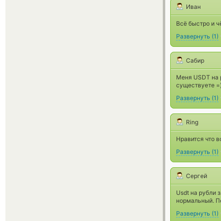
Иван
Всё быстро и ч
Развернуть
(
1
)
Сабир
Меня USDT на р
существуете =
Развернуть
(
1
)
Ring
Нравится что в
Развернуть
(
1
)
Сергей
Usdt на рубли 
нормальный. П
Развернуть
(
1
)