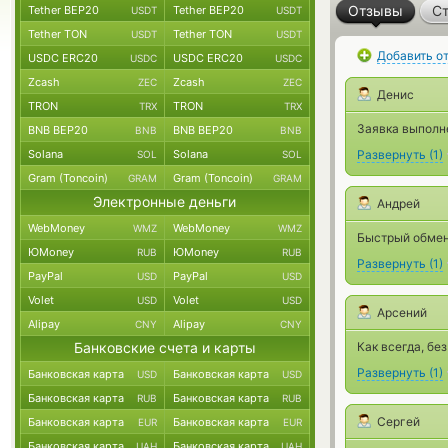
Отзывы
Ст
Tether BEP20
Tether BEP20
USDT
USDT
Tether TON
Tether TON
USDT
USDT
Добавить о
USDC ERC20
USDC ERC20
USDC
USDC
Zcash
Zcash
ZEC
ZEC
Денис
TRON
TRON
TRX
TRX
Заявка выполне
BNB BEP20
BNB BEP20
BNB
BNB
Solana
Solana
Развернуть
(
1
)
SOL
SOL
Gram (Toncoin)
Gram (Toncoin)
GRAM
GRAM
Электронные деньги
Андрей
WebMoney
WebMoney
WMZ
WMZ
Быстрый обмен
ЮMoney
ЮMoney
RUB
RUB
Развернуть
(
1
)
PayPal
PayPal
USD
USD
Volet
Volet
USD
USD
Арсений
Alipay
Alipay
CNY
CNY
Банковские счета и карты
Как всегда, бе
Развернуть
(
1
)
Банковская карта
Банковская карта
USD
USD
Банковская карта
Банковская карта
RUB
RUB
Сергей
Банковская карта
Банковская карта
EUR
EUR
Банковская карта
Банковская карта
UAH
UAH