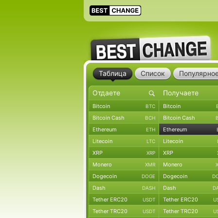
Таблица
Список
Популярно
Bitcoin
Bitcoin
BTC
Bitcoin Cash
Bitcoin Cash
BCH
Ethereum
Ethereum
ETH
Litecoin
Litecoin
LTC
XRP
XRP
XRP
Monero
Monero
XMR
Dogecoin
Dogecoin
DOGE
D
Dash
Dash
DASH
D
Tether ERC20
Tether ERC20
USDT
U
Tether TRC20
Tether TRC20
USDT
U