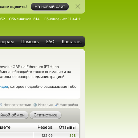
На новый сайт
шаем оценить!
952
Обменников:
614
Обновление:
11:44:11
тнерам
Помощь
FAQ
Контакты
volut GBP на Ethereum (ETH) по
бмена, обращайте также внимание и на
щательно проверен администрацией
идео
, которое подробно рассказывает обо
Несоответствие
История
Настройка
йной обмен
Статистика
чаете
Резерв
Отзывы
122.09
328