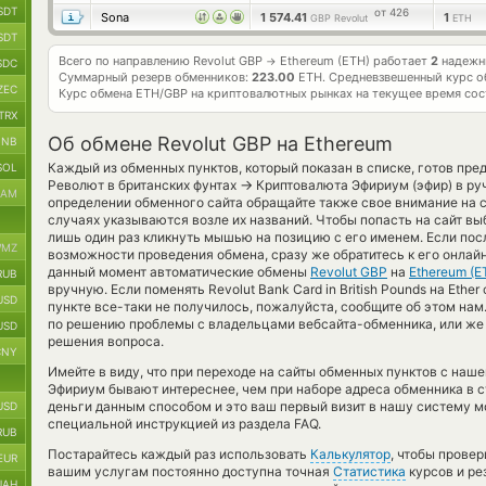
SDT
от 426
Sona
1 574.41
1
GBP Revolut
ETH
SDT
Всего по направлению Revolut GBP
Ethereum (ETH) работает
2
надежны
→
SDC
Суммарный резерв обменников:
223.00
ETH.
Средневзвешенный курс о
ZEC
Курс обмена
ETH/GBP
на криптовалютных рынках на текущее время со
TRX
Об обмене Revolut GBP на Ethereum
BNB
Каждый из обменных пунктов, который показан в списке, готов пре
SOL
→
Револют в британских фунтах
Криптовалюта Эфириум (эфир) в ру
RAM
определении обменного сайта обращайте также свое внимание на 
случаях указываются возле их названий. Чтобы попасть на сайт вы
лишь один раз кликнуть мышью на позицию с его именем. Если пос
MZ
возможности проведения обмена, сразу же обратитесь к его онлайн
данный момент автоматические обмены
Revolut GBP
на
Ethereum (E
RUB
вручную. Если поменять Revolut Bank Card in British Pounds на Ethe
USD
пункте все-таки не получилось, пожалуйста, сообщите об этом на
по решению проблемы с владельцами вебсайта-обменника, или же в
USD
решения вопроса.
CNY
Имейте в виду, что при переходе на сайты обменных пунктов с наш
Эфириум бывают интереснее, чем при наборе адреса обменника в ст
деньги данным способом и это ваш первый визит в нашу систему м
USD
специальной инструкцией из раздела FAQ.
RUB
Постарайтесь каждый раз использовать
Калькулятор
, чтобы прове
EUR
вашим услугам постоянно доступна точная
Статистика
курсов и ре
UAH