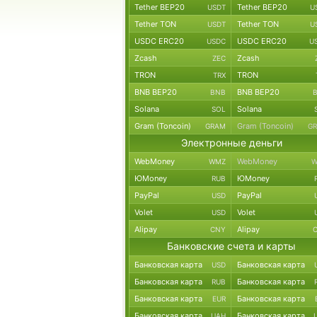
Tether BEP20
Tether BEP20
USDT
U
Tether TON
Tether TON
USDT
U
USDC ERC20
USDC ERC20
USDC
U
Zcash
Zcash
ZEC
TRON
TRON
TRX
BNB BEP20
BNB BEP20
BNB
Solana
Solana
SOL
Gram (Toncoin)
Gram (Toncoin)
GRAM
G
Электронные деньги
WebMoney
WebMoney
WMZ
W
ЮMoney
ЮMoney
RUB
PayPal
PayPal
USD
Volet
Volet
USD
Alipay
Alipay
CNY
Банковские счета и карты
Банковская карта
Банковская карта
USD
Банковская карта
Банковская карта
RUB
Банковская карта
Банковская карта
EUR
Банковская карта
Банковская карта
UAH