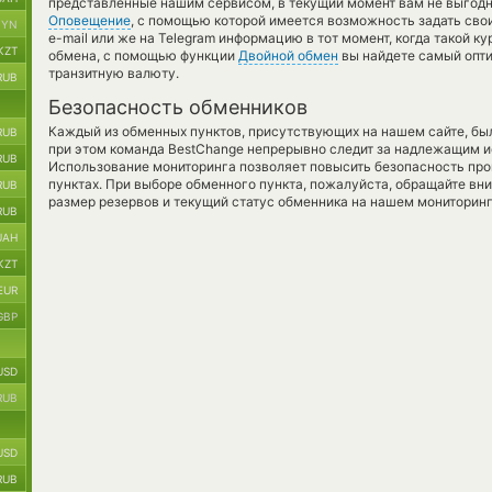
представленные нашим сервисом, в текущий момент вам не выгодн
Оповещение
, с помощью которой имеется возможность задать сво
BYN
e-mail или же на Telegram информацию в тот момент, когда такой ку
KZT
обмена, с помощью функции
Двойной обмен
вы найдете самый опти
транзитную валюту.
RUB
Безопасность обменников
Каждый из обменных пунктов, присутствующих на нашем сайте, бы
RUB
при этом команда BestChange непрерывно следит за надлежащим и
RUB
Использование мониторинга позволяет повысить безопасность пр
пунктах. При выборе обменного пункта, пожалуйста, обращайте вн
RUB
размер резервов и текущий статус обменника на нашем мониторинг
RUB
UAH
KZT
EUR
GBP
USD
RUB
USD
RUB