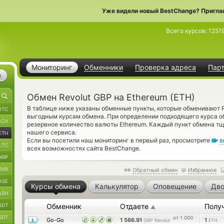
Уже видели новый BestChange? Пригла
Всего курсов:
1251
Мониторинг
Обменники
Проверка адреса
Пар
е
Обмен Revolut GBP на Ethereum (ETH)
В таблице ниже указаны обменные пункты, которые обменивают Re
BTC
выгодным курсам обмена. При определении подходящего курса о
BCH
резервное количество валюты Ethereum. Каждый пункт обмена т
нашего сервиса.
ETH
Если вы посетили наш мониторинг в первый раз, просмотрите
в
LTC
всех возможностях сайта BestChange.
XRP
XMR
Обратный обмен
Избранное
OGE
Курсы обмена
Калькулятор
Оповещение
Дво
ASH
SDT
Обменник
Отдаете
Полу
▲
SDT
от 1 000
Go-Go
1 566.91
1
GBP Revolut
ETH