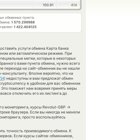
100.91
414
х обменных пункта.
бмена:
1 570.299988
ставляет
1 422.408125
доставить услуги обмена Карта банка
чном или автоматическом режиме. При
специальные метки, которые в некоторых
бранного вами пункта обмена, нужно всего
ле перехода на сайт-обменник вы не нашли
-консультанту. Вполне вероятно, что на
TH)
недоступны и вам предложат обмен
r cryptocurrency в удобном для вас обменном
м. Это поможет нам вовремя принять меры
овсе отключить его из листинга до
→
его мониторинга, курсы Revolut-GBP
роке браузера. Если вы никогда не меняли
ониторинга, просто воспользуйтесь
рить точность производимого обмена. К
зервов. Если курсы сайтов-обменников,