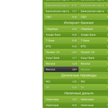
Банковская карта
Банковская карта
BYN
Банковская карта
Банковская карта
KZT
СБП
СБП
RUB
Интернет-банкинг
Сбербанк
Сбербанк
RUB
Альфа-Банк
Альфа-Банк
RUB
Т-Банк
Т-Банк
RUB
ВТБ
ВТБ
RUB
Приват 24
Приват 24
UAH
Kaspi Bank
Kaspi Bank
KZT
Revolut
Revolut
EUR
Revolut
Revolut
GBP
Денежные переводы
WU
WU
USD
ЗК
ЗК
RUB
Наличные деньги
Наличные
Наличные
USD
Наличные
Наличные
RUB