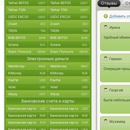
Отзывы
Ст
Tether BEP20
Tether BEP20
USDT
USDT
Tether TON
Tether TON
USDT
USDT
Добавить о
USDC ERC20
USDC ERC20
USDC
USDC
Zcash
Zcash
ZEC
ZEC
Ирина
TRON
TRON
TRX
TRX
Удобный обменн
BNB BEP20
BNB BEP20
BNB
BNB
Solana
Solana
SOL
SOL
Gram (Toncoin)
Gram (Toncoin)
GRAM
GRAM
Электронные деньги
Герман
WebMoney
WebMoney
WMZ
WMZ
Операция прошл
ЮMoney
ЮMoney
RUB
RUB
PayPal
PayPal
USD
USD
Volet
Volet
USD
USD
Георгий
Alipay
Alipay
CNY
CNY
Была небольшая
Банковские счета и карты
Банковская карта
Банковская карта
USD
USD
Банковская карта
Банковская карта
RUB
RUB
Мухамед
Банковская карта
Банковская карта
EUR
EUR
Банковская карта
Банковская карта
UAH
UAH