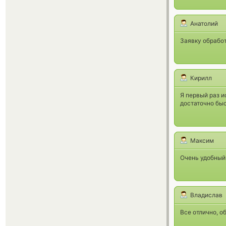
Анатолий
Заявку обрабо
Кирилл
Я первый раз и
достаточно быс
Максим
Очень удобный
Владислав
Все отлично, о