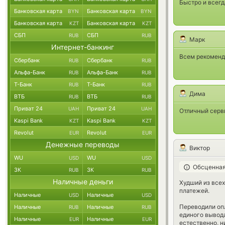
Быстро и всегд
Банковская карта
Банковская карта
BYN
BYN
Банковская карта
Банковская карта
KZT
KZT
СБП
СБП
RUB
RUB
Марк
Интернет-банкинг
Всем рекоменд
Сбербанк
Сбербанк
RUB
RUB
Альфа-Банк
Альфа-Банк
RUB
RUB
Т-Банк
Т-Банк
RUB
RUB
Дима
ВТБ
ВТБ
RUB
RUB
Приват 24
Приват 24
UAH
UAH
Отличный серв
Kaspi Bank
Kaspi Bank
KZT
KZT
Revolut
Revolut
EUR
EUR
Денежные переводы
Виктор
WU
WU
USD
USD
Обсценная
ЗК
ЗК
RUB
RUB
Наличные деньги
Худший из всех
платежей.
Наличные
Наличные
USD
USD
Переводили опл
Наличные
Наличные
RUB
RUB
единого вывода
Наличные
Наличные
EUR
EUR
естественно, н