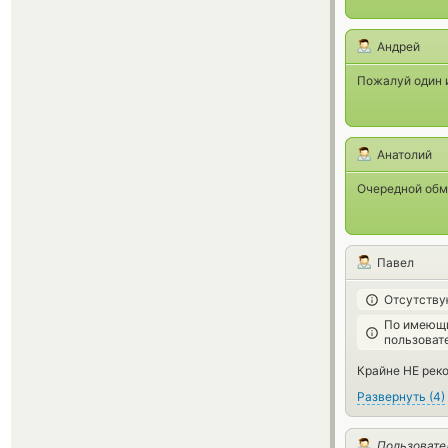
Андрей
Пожалуй один и
Анатолий
Очередной обме
Павел
Отсутству
По имеющи
пользоват
Крайне НЕ реко
Развернуть
(
4
)
Пользовате