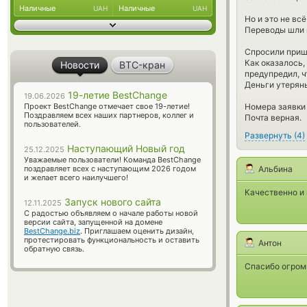
Наличные
Наличные
UAH
UAH
Но и это не вс
Переводы шли п
Спросили пришло
Как оказалось, 
Новости
BTC-кран
предупредил, ч
Деньги утеряны
19-летие BestChange
19.06.2026
Номера заявки н
Проект BestChange отмечает свое 19-летие!
Поздравляем всех наших партнеров, коллег и
Почта верная.
пользователей.
Развернуть
(
4
)
Наступающий Новый год
25.12.2025
Уважаемые пользователи! Команда BestChange
Альбина
поздравляет всех с наступающим 2026 годом
и желает всего наилучшего!
Качественно и 
Запуск нового сайта
12.11.2025
С радостью объявляем о начале работы новой
версии сайта, запущенной на домене
BestChange.biz
. Приглашаем оценить дизайн,
протестировать функциональность и оставить
Антон
обратную связь.
Спасибо огромн