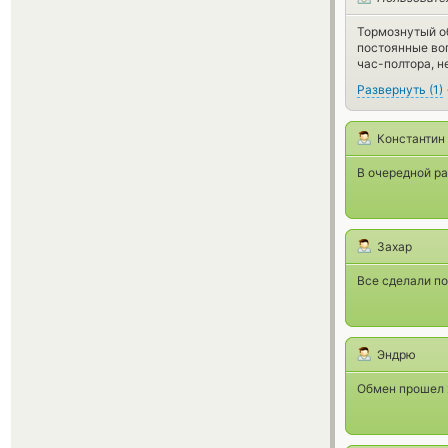
Тормознутый о
постоянные воп
час-полтора, н
Развернуть
(
1
)
Константин
В очередной р
Захар
Все сделали по
Эндрю
Обмен прошел 