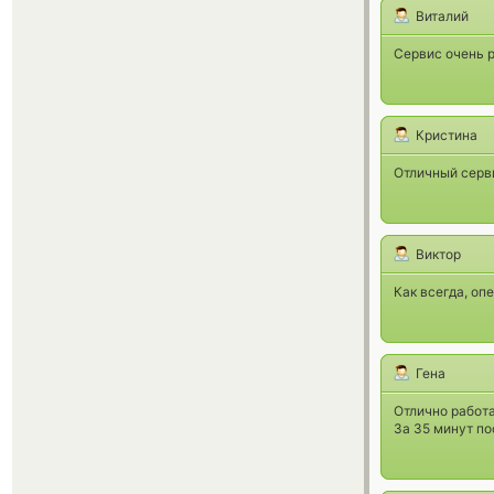
Виталий
Сервис очень 
Кристина
Отличный серви
Виктор
Как всегда, оп
Гена
Отлично работа
За 35 минут по