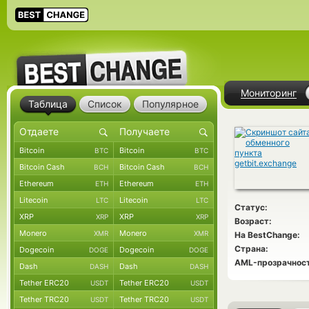
Мониторинг
Таблица
Список
Популярное
Bitcoin
Bitcoin
BTC
BTC
Bitcoin Cash
Bitcoin Cash
BCH
BCH
Ethereum
Ethereum
ETH
ETH
Litecoin
Litecoin
LTC
LTC
Статус:
XRP
XRP
XRP
XRP
Возраст:
Monero
Monero
XMR
XMR
На BestChange:
Страна:
Dogecoin
Dogecoin
DOGE
DOGE
AML-прозрачност
Dash
Dash
DASH
DASH
Tether ERC20
Tether ERC20
USDT
USDT
Tether TRC20
Tether TRC20
USDT
USDT