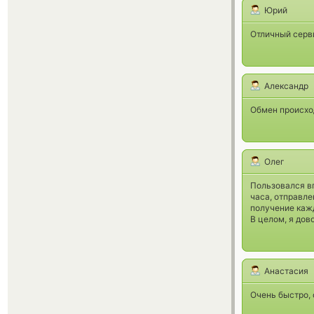
Юрий
Отличный серви
Александр
Обмен происхо
Олег
Пользовался вп
часа, отправле
получение каж
В целом, я дов
Анастасия
Очень быстро, 