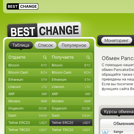
Мониторинг
Таблица
Список
Популярное
Обмен Panc
С помощью нашего
Bitcoin
Bitcoin
BTC
BTC
обмен PancakeSw
Bitcoin Cash
Bitcoin Cash
BCH
BCH
обращайте также 
приведены на наш
Ethereum
Ethereum
ETH
ETH
Если вы посетили
Litecoin
Litecoin
LTC
LTC
функциях сайта Be
XRP
XRP
XRP
XRP
Monero
Monero
XMR
XMR
Dogecoin
Dogecoin
DOGE
DOGE
Курсы обмена
Dash
Dash
DASH
DASH
Tether ERC20
Tether ERC20
USDT
USDT
Обменни
Tether TRC20
Tether TRC20
USDT
USDT
4ange