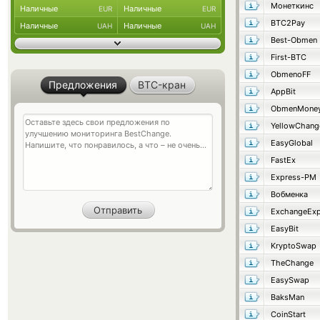
Монеткинс
Наличные
Наличные
EUR
EUR
BTC2Pay
Наличные
Наличные
UAH
UAH
Best-Obmen
First-BTC
ObmenoFF
Предложения
BTC-кран
AppBit
ObmenMone
YellowChang
EasyGlobal
FastEx
Express-PM
Вобменка
ExchangeExp
EasyBit
KryptoSwap
TheChange
EasySwap
BaksMan
CoinStart