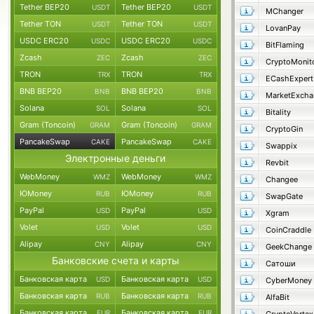
Tether BEP20
Tether BEP20
USDT
USDT
MChanger
Tether TON
Tether TON
USDT
USDT
LovanPay
USDC ERC20
USDC ERC20
USDC
USDC
BitFlaming
Zcash
Zcash
ZEC
ZEC
CryptoMonit
TRON
TRON
TRX
TRX
ECashExpert
BNB BEP20
BNB BEP20
BNB
BNB
MarketExcha
Solana
Solana
SOL
SOL
Bitality
Gram (Toncoin)
Gram (Toncoin)
GRAM
GRAM
CryptoGin
PancakeSwap
PancakeSwap
CAKE
CAKE
Swappix
Электронные деньги
Revbit
WebMoney
WebMoney
WMZ
WMZ
Changee
ЮMoney
ЮMoney
RUB
RUB
SwapGate
PayPal
PayPal
USD
USD
Xgram
Volet
Volet
USD
USD
CoinCraddle
Alipay
Alipay
CNY
CNY
GeekChange
Банковские счета и карты
Сатоши
Банковская карта
Банковская карта
USD
USD
CyberMoney
Банковская карта
Банковская карта
RUB
RUB
AlfaBit
Банковская карта
Банковская карта
EUR
EUR