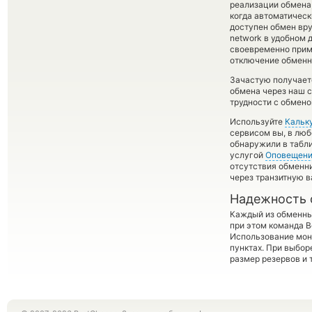
реализации обмена,
когда автоматичес
доступен обмен вру
network в удобном 
своевременно прим
отключение обменно
Зачастую получаетс
обмена через наш с
трудности с обмено
Используйте
Кальк
сервисом вы, в люб
обнаружили в табли
услугой
Оповещен
отсутствия обменн
через транзитную в
Надежность 
Каждый из обменны
при этом команда 
Использование мон
пунктах. При выбор
размер резервов и 