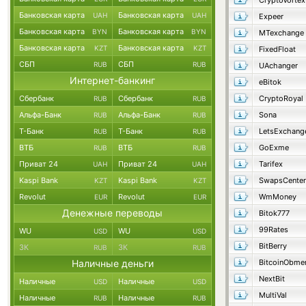
CryptoVortex
Банковская карта
Банковская карта
UAH
UAH
Expeer
Банковская карта
Банковская карта
BYN
BYN
MTexchange
Банковская карта
Банковская карта
KZT
KZT
FixedFloat
СБП
СБП
RUB
RUB
UAchanger
Интернет-банкинг
eBitok
Сбербанк
Сбербанк
CryptoRoyal
RUB
RUB
Альфа-Банк
Альфа-Банк
Sona
RUB
RUB
Т-Банк
Т-Банк
LetsExchang
RUB
RUB
ВТБ
ВТБ
GoExme
RUB
RUB
Приват 24
Приват 24
Tarifex
UAH
UAH
Kaspi Bank
Kaspi Bank
SwapsCenter
KZT
KZT
Revolut
Revolut
WmMoney
EUR
EUR
Денежные переводы
Bitok777
99Rates
WU
WU
USD
USD
BitBerry
ЗК
ЗК
RUB
RUB
Наличные деньги
BitcoinObme
NextBit
Наличные
Наличные
USD
USD
MultiVal
Наличные
Наличные
RUB
RUB