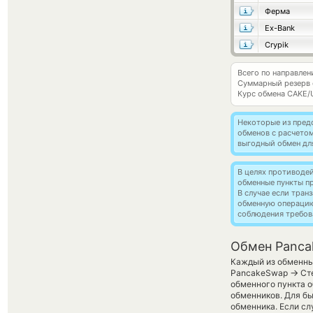
Ферма
Ex-Bank
Crypik
Всего по направле
Суммарный резерв
Курс обмена
CAKE/
Некоторые из пред
обменов с расчето
выгодный обмен дл
В целях противоде
обменные пункты п
В случае если тра
обменную операци
соблюдения требов
Обмен Panca
Каждый из обменных
→
PancakeSwap
Сте
обменного пункта о
обменников. Для бы
обменника. Если сл