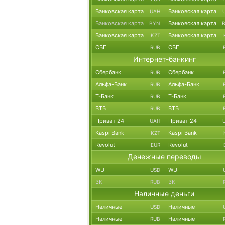
Банковская карта
Банковская карта
UAH
Банковская карта
Банковская карта
BYN
Банковская карта
Банковская карта
KZT
СБП
СБП
RUB
Интернет-банкинг
Сбербанк
Сбербанк
RUB
Альфа-Банк
Альфа-Банк
RUB
Т-Банк
Т-Банк
RUB
ВТБ
ВТБ
RUB
Приват 24
Приват 24
UAH
Kaspi Bank
Kaspi Bank
KZT
Revolut
Revolut
EUR
Денежные переводы
WU
WU
USD
ЗК
ЗК
RUB
Наличные деньги
Наличные
Наличные
USD
Наличные
Наличные
RUB