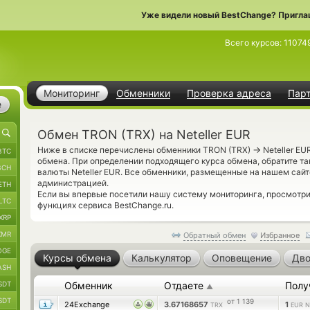
Уже видели новый BestChange? Пригла
Всего курсов:
11074
Мониторинг
Обменники
Проверка адреса
Пар
е
Обмен TRON (TRX) на Neteller EUR
→
Ниже в списке перечислены обменники TRON (TRX)
Neteller EU
BTC
обмена. При определении подходящего курса обмена, обратите та
BCH
валюты Neteller EUR. Все обменники, размещенные на нашем сай
администрацией.
ETH
Если вы впервые посетили нашу систему мониторинга, просмотр
LTC
функциях сервиса BestChange.ru.
XRP
XMR
Обратный обмен
Избранное
OGE
Курсы обмена
Калькулятор
Оповещение
Дво
ASH
SDT
Обменник
Отдаете
Полу
▲
SDT
от 1 139
24Exchange
3.67168657
1
TRX
EUR Ne