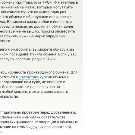
→
по обмену Криптовалюта ТРОН
Нетеллер в
 внимание на метки, которые могут быть
 обменного пункта нажмите один раз
ункта обмена и обнаружили сложности с
ика. Возможны разные сбои и неполадки
ровести нельзя, но доступен обмен денег
n euro все же не вышло, просим оповестить
мя принять нужные меры: определим
тинга.
шего мониторинга, вы можете обнаружить
нном посещении пункта обмена. Если у вас
оветуем посетить раздел FAQ и
безошибочность производимого обмена. Для
ратиться к
Статистике
курсов обмена и
т подходящий вам курс, не спешите с
 благоприятном для вас курсе на
 в любой момент, можете использовать
ой валюты.
л тщательно проверен перед добавлением,
сполнением ими своих обязательств.
оводимых финансовых операций в обменных
имание на отзывы других пользователей,
е.