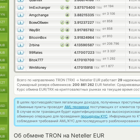
Quantex
3.86874188
1
TRX
EUR Ne
от 194
UAH
ImExchanger
3.87575400
1
TRX
EUR Ne
от 3 106
BYN
Amgchange
3.88215335
1
TRX
EUR Ne
от 858
KZT
ВсемОбмен
3.91237227
1
TRX
EUR Ne
от 858
RUB
WayBit
3.91785782
1
TRX
EUR Ne
от 910
BitcoinBox
3.91824964
1
TRX
EUR Ne
от 206 796
2rbina
4.13590587
1
RUB
TRX
EUR Ne
от 3 337
99Rates
4.17007223
1
RUB
TRX
EUR Ne
от 1 292
Bitok777
4.17010700
1
RUB
TRX
EUR Ne
от 1 877
WmMoney
4.17015918
1
RUB
TRX
EUR Ne
UAH
Всего по направлению TRON (TRX)
Neteller EUR работает
29
надежных 
→
KZT
Суммарный резерв обменников:
200 861 262
EUR Neteller.
Средневзвеш
Курс обмена
EUR/TRX
на криптовалютных рынках на текущее время со
EUR
В целях противодействия легализации доходов, полученных преступны
USD
обменные пункты проводят
AML-проверки
поступающих от клиентов тр
В случае если транзакция будет идентифицирована как высокорискова
RUB
обменную операцию для проведения
процедуры KYC
. Информация по K
соблюдения требований AML/KYC для последующего разблокирования с
USD
Об обмене TRON на Neteller EUR
RUB