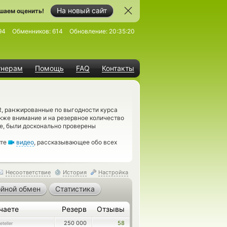
На новый сайт
шаем оценить!
94
Обменников:
614
Обновление:
20:35:20
тнерам
Помощь
FAQ
Контакты
R, ранжированные по выгодности курса
кже внимание и на резервное количество
те, были досконально проверены
ите
видео
, рассказывающее обо всех
Несоответствие
История
Настройка
йной обмен
Статистика
чаете
Резерв
Отзывы
250 000
58
teller