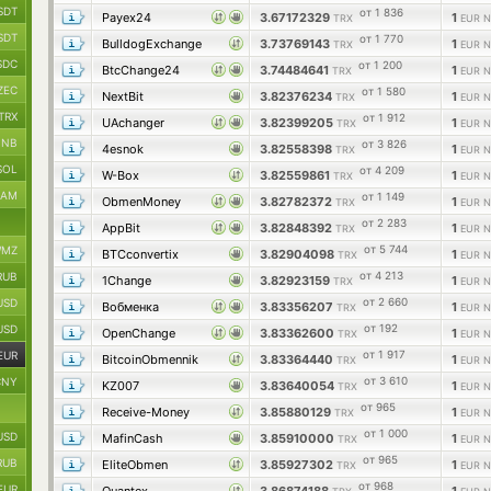
SDT
от 1 836
Payex24
3.67172329
1
TRX
EUR Ne
SDT
от 1 770
BulldogExchange
3.73769143
1
TRX
EUR Ne
SDC
от 1 200
BtcChange24
3.74484641
1
TRX
EUR Ne
ZEC
от 1 580
NextBit
3.82376234
1
TRX
EUR Ne
TRX
от 1 912
UAchanger
3.82399205
1
TRX
EUR Ne
BNB
от 3 826
4esnok
3.82558398
1
TRX
EUR Ne
SOL
от 4 209
W-Box
3.82559861
1
TRX
EUR Ne
RAM
от 1 149
ObmenMoney
3.82782372
1
TRX
EUR Ne
от 2 283
AppBit
3.82848392
1
TRX
EUR Ne
от 5 744
MZ
BTCconvertix
3.82904098
1
TRX
EUR Ne
от 4 213
RUB
1Change
3.82923159
1
TRX
EUR Ne
от 2 660
USD
Вобменка
3.83356207
1
TRX
EUR Ne
от 192
USD
OpenChange
3.83362600
1
TRX
EUR Ne
от 1 917
EUR
BitcoinObmennik
3.83364440
1
TRX
EUR Ne
от 3 610
CNY
KZ007
3.83640054
1
TRX
EUR Ne
от 965
Receive-Money
3.85880129
1
TRX
EUR Ne
от 1 000
USD
MafinCash
3.85910000
1
TRX
EUR Ne
от 965
RUB
EliteObmen
3.85927302
1
TRX
EUR Ne
от 968
EUR