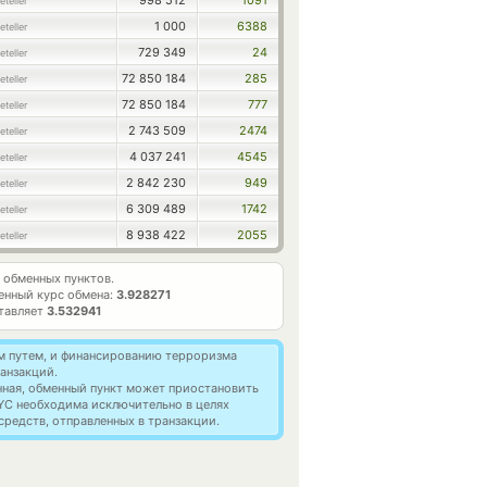
998 512
1091
teller
1 000
6388
teller
729 349
24
teller
72 850 184
285
teller
72 850 184
777
teller
2 743 509
2474
teller
4 037 241
4545
teller
2 842 230
949
teller
6 309 489
1742
teller
8 938 422
2055
teller
обменных пунктов.
енный курс обмена:
3.928271
ставляет
3.532941
м путем, и финансированию терроризма
анзакций.
нная, обменный пункт может приостановить
YC необходима исключительно в целях
редств, отправленных в транзакции.