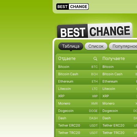
Таблица
Список
Популярно
Bitcoin
Bitcoin
BTC
Bitcoin Cash
Bitcoin Cash
BCH
Ethereum
Ethereum
ETH
Litecoin
Litecoin
LTC
XRP
XRP
XRP
Monero
Monero
XMR
Dogecoin
Dogecoin
DOGE
D
Dash
Dash
DASH
D
Tether ERC20
Tether ERC20
USDT
U
Tether TRC20
Tether TRC20
USDT
U