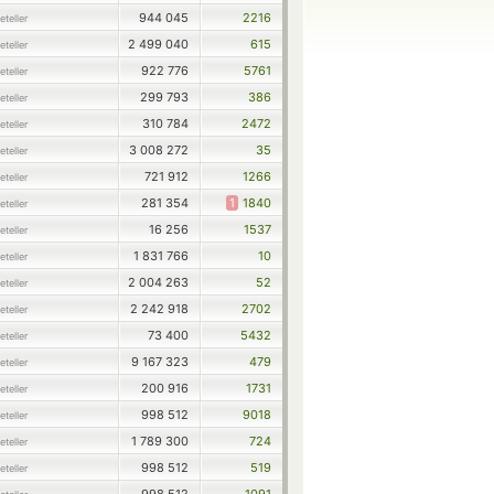
944 045
2216
teller
2 499 040
615
teller
922 776
5761
teller
299 793
386
teller
310 784
2472
teller
3 008 272
35
teller
721 912
1266
teller
281 354
1
1840
teller
16 256
1537
teller
1 831 766
10
teller
2 004 263
52
teller
2 242 918
2702
teller
73 400
5432
teller
9 167 323
479
teller
200 916
1731
teller
998 512
9018
teller
1 789 300
724
teller
998 512
519
teller