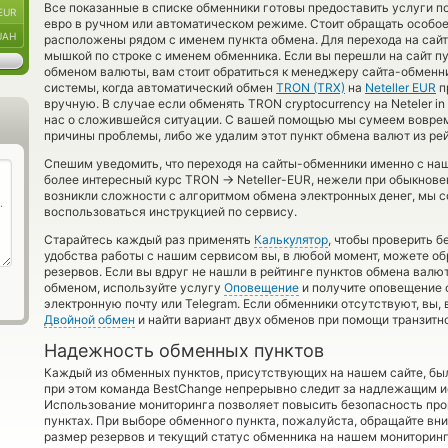
Все показанные в списке обменники готовы предоставить услуги 
EUR
евро в ручном или автоматическом режиме. Стоит обращать особое
UAH
расположены рядом с именем пункта обмена. Для перехода на сайт
мышкой по строке с именем обменника. Если вы перешли на сайт п
обменом валюты, вам стоит обратиться к менеджеру сайта-обменн
системы, когда автоматический обмен
TRON (TRX)
на
Neteller EUR
п
вручную. В случае если обменять TRON cryptocurrency на Neteler i
нас о сложившейся ситуации. С вашей помощью мы сумеем вовре
причины проблемы, либо же удалим этот пункт обмена валют из рей
Спешим уведомить, что переходя на сайты-обменники именно с на
→
более интересный курс TRON
Neteller-EUR, нежели при обыкнове
возникли сложности с алгоритмом обмена электронных денег, мы с
воспользоваться инструкцией по сервису.
Старайтесь каждый раз применять
Калькулятор
, чтобы проверить 
удобства работы с нашим сервисом вы, в любой момент, можете об
резервов. Если вы вдруг не нашли в рейтинге пунктов обмена валю
обменом, используйте услугу
Оповещение
и получите оповещение о
электронную почту или Telegram. Если обменники отсутствуют, вы,
Двойной обмен
и найти вариант двух обменов при помощи транзитн
Надежность обменных пунктов
Каждый из обменных пунктов, присутствующих на нашем сайте, бы
при этом команда BestChange непрерывно следит за надлежащим и
Использование мониторинга позволяет повысить безопасность пр
пунктах. При выборе обменного пункта, пожалуйста, обращайте вн
размер резервов и текущий статус обменника на нашем мониторинг