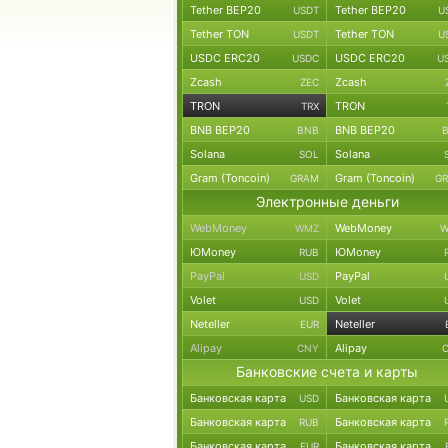
Tether BEP20
Tether BEP20
USDT
U
Tether TON
Tether TON
USDT
U
USDC ERC20
USDC ERC20
USDC
U
Zcash
Zcash
ZEC
TRON
TRON
TRX
BNB BEP20
BNB BEP20
BNB
Solana
Solana
SOL
Gram (Toncoin)
Gram (Toncoin)
GRAM
G
Электронные деньги
WebMoney
WebMoney
WMZ
W
ЮMoney
ЮMoney
RUB
PayPal
PayPal
USD
Volet
Volet
USD
Neteller
Neteller
EUR
Alipay
Alipay
CNY
Банковские счета и карты
Банковская карта
Банковская карта
USD
Банковская карта
Банковская карта
RUB
Банковская карта
Банковская карта
EUR