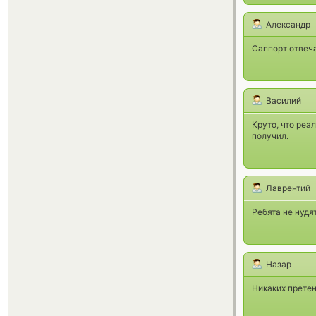
Александр
Саппорт отвеча
Василий
Круто, что реа
получил.
Лаврентий
Ребята не нудят
Назар
Никаких претен