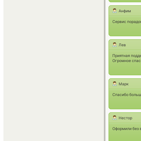
Анфим
Сервис порадо
Лев
Приятная подде
Огромное спас
Марк
Спасибо больш
Нестор
Оформили без 