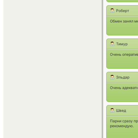
Роберт
Обмен занял ме
Тимур
Очень оператив
Эльдар
Очень адекватн
Швед
Парни сразу пр
рекомендую.