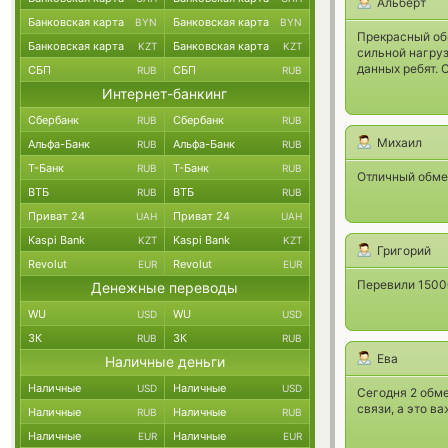
Альберт
Банковская карта
Банковская карта
BYN
BYN
Прекрасный об
Банковская карта
Банковская карта
KZT
KZT
сильной нагруз
данных ребят. 
СБП
СБП
RUB
RUB
Интернет-банкинг
Сбербанк
Сбербанк
RUB
RUB
Михаил
Альфа-Банк
Альфа-Банк
RUB
RUB
Т-Банк
Т-Банк
RUB
RUB
Отличный обме
ВТБ
ВТБ
RUB
RUB
Приват 24
Приват 24
UAH
UAH
Kaspi Bank
Kaspi Bank
KZT
KZT
Григорий
Revolut
Revolut
EUR
EUR
Перевили 15000
Денежные переводы
WU
WU
USD
USD
ЗК
ЗК
RUB
RUB
Ева
Наличные деньги
Наличные
Наличные
USD
USD
Сегодня 2 обме
связи, а это в
Наличные
Наличные
RUB
RUB
Наличные
Наличные
EUR
EUR