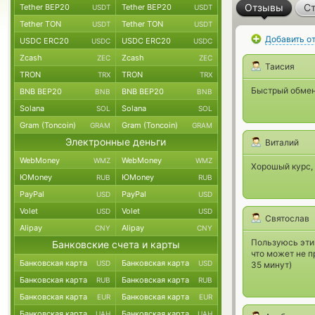
Отзывы
Ст
Tether BEP20
Tether BEP20
USDT
USDT
Tether TON
Tether TON
USDT
USDT
Добавить о
USDC ERC20
USDC ERC20
USDC
USDC
Zcash
Zcash
ZEC
ZEC
Таисия
TRON
TRON
TRX
TRX
Быстрый обменн
BNB BEP20
BNB BEP20
BNB
BNB
Solana
Solana
SOL
SOL
Gram (Toncoin)
Gram (Toncoin)
GRAM
GRAM
Электронные деньги
Виталий
WebMoney
WebMoney
WMZ
WMZ
Хорошый курс,
ЮMoney
ЮMoney
RUB
RUB
PayPal
PayPal
USD
USD
Volet
Volet
USD
USD
Святослав
Alipay
Alipay
CNY
CNY
Пользуюсь этим
Банковские счета и карты
что может не п
Банковская карта
Банковская карта
USD
USD
35 минут)
Банковская карта
Банковская карта
RUB
RUB
Банковская карта
Банковская карта
EUR
EUR
Банковская карта
Банковская карта
UAH
UAH