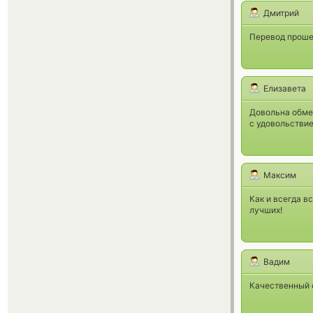
Дмитрий
Перевод проше
Елизавета
Довольна обме
с удовольствие
Максим
Как и всегда в
лучших!
Вадим
Качественный 