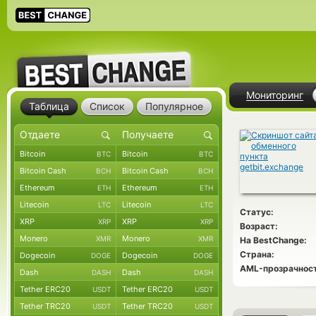
Мониторинг
Таблица
Список
Популярное
Bitcoin
Bitcoin
BTC
BTC
Bitcoin Cash
Bitcoin Cash
BCH
BCH
Ethereum
Ethereum
ETH
ETH
Litecoin
Litecoin
LTC
LTC
Статус:
XRP
XRP
XRP
XRP
Возраст:
Monero
Monero
XMR
XMR
На BestChange:
Страна:
Dogecoin
Dogecoin
DOGE
DOGE
AML-прозрачност
Dash
Dash
DASH
DASH
Tether ERC20
Tether ERC20
USDT
USDT
Tether TRC20
Tether TRC20
USDT
USDT