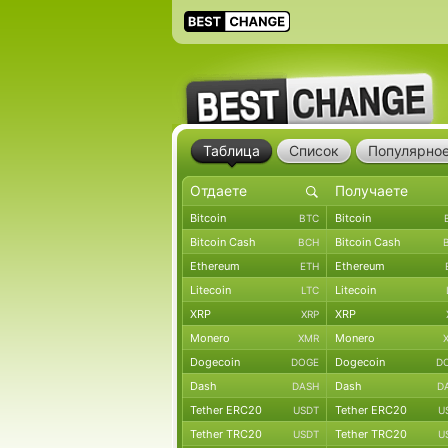
Таблица
Список
Популярно
Bitcoin
Bitcoin
BTC
Bitcoin Cash
Bitcoin Cash
BCH
Ethereum
Ethereum
ETH
Litecoin
Litecoin
LTC
XRP
XRP
XRP
Monero
Monero
XMR
Dogecoin
Dogecoin
DOGE
D
Dash
Dash
DASH
D
Tether ERC20
Tether ERC20
USDT
U
Tether TRC20
Tether TRC20
USDT
U