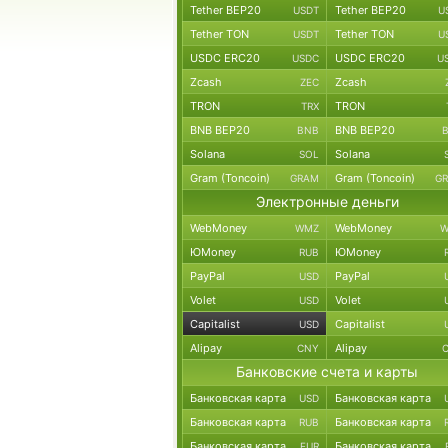
Tether BEP20
Tether BEP20
USDT
U
Tether TON
Tether TON
USDT
U
USDC ERC20
USDC ERC20
USDC
U
Zcash
Zcash
ZEC
TRON
TRON
TRX
BNB BEP20
BNB BEP20
BNB
Solana
Solana
SOL
Gram (Toncoin)
Gram (Toncoin)
GRAM
G
Электронные деньги
WebMoney
WebMoney
WMZ
W
ЮMoney
ЮMoney
RUB
PayPal
PayPal
USD
Volet
Volet
USD
Capitalist
Capitalist
USD
Alipay
Alipay
CNY
Банковские счета и карты
Банковская карта
Банковская карта
USD
Банковская карта
Банковская карта
RUB
Банковская карта
Банковская карта
EUR