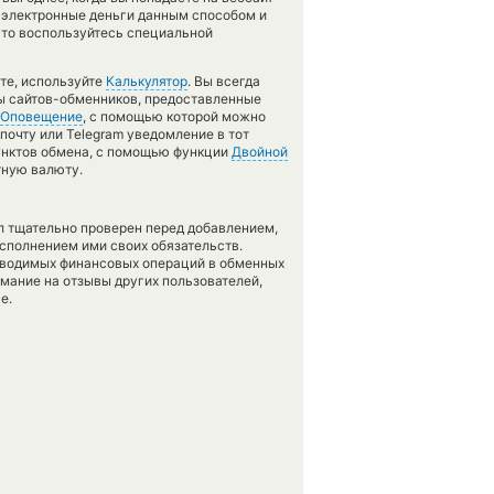
и электронные деньги данным способом и
сто воспользуйтесь специальной
те, используйте
Калькулятор
. Вы всегда
сы сайтов-обменников, предоставленные
Оповещение
, с помощью которой можно
почту или Telegram уведомление в тот
пунктов обмена, с помощью функции
Двойной
тную валюту.
л тщательно проверен перед добавлением,
сполнением ими своих обязательств.
оводимых финансовых операций в обменных
имание на отзывы других пользователей,
е.