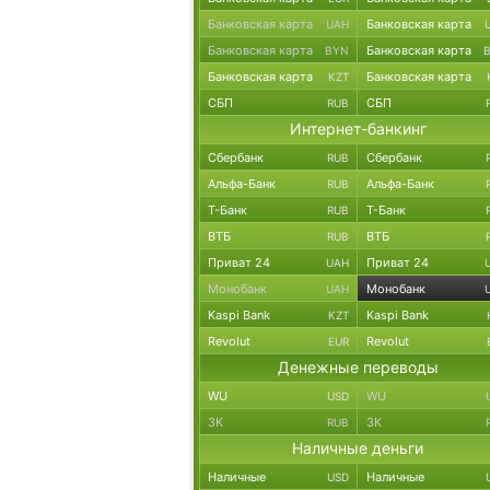
Банковская карта
Банковская карта
UAH
Банковская карта
Банковская карта
BYN
Банковская карта
Банковская карта
KZT
СБП
СБП
RUB
Интернет-банкинг
Сбербанк
Сбербанк
RUB
Альфа-Банк
Альфа-Банк
RUB
Т-Банк
Т-Банк
RUB
ВТБ
ВТБ
RUB
Приват 24
Приват 24
UAH
Монобанк
Монобанк
UAH
Kaspi Bank
Kaspi Bank
KZT
Revolut
Revolut
EUR
Денежные переводы
WU
WU
USD
ЗК
ЗК
RUB
Наличные деньги
Наличные
Наличные
USD