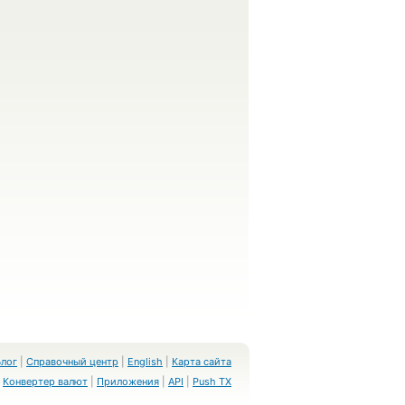
Блог
|
Справочный центр
|
English
|
Карта сайта
Конвертер валют
|
Приложения
|
API
|
Push TX