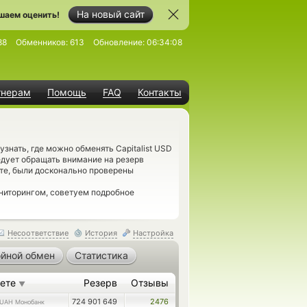
На новый сайт
шаем оценить!
88
Обменников:
613
Обновление:
06:34:08
тнерам
Помощь
FAQ
Контакты
нать, где можно обменять Capitalist USD
дует обращать внимание на резерв
те, были досконально проверены
ниторингом, советуем подробное
Несоответствие
История
Настройка
йной обмен
Статистика
аете
Резерв
Отзывы
▼
724 901 649
2476
UAH Монобанк