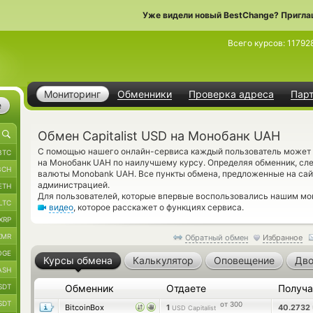
Уже видели новый BestChange? Пригла
Всего курсов:
11792
Мониторинг
Обменники
Проверка адреса
Пар
е
Обмен Capitalist USD на Монобанк UAH
С помощью нашего онлайн-сервиса каждый пользователь может уз
BTC
на Монобанк UAH по наилучшему курсу. Определяя обменник, сле
BCH
валюты Monobank UAH. Все пункты обмена, предложенные на сай
администрацией.
ETH
Для пользователей, которые впервые воспользовались нашим мо
LTC
видео
, которое расскажет о функциях сервиса.
XRP
XMR
Обратный обмен
Избранное
OGE
Курсы обмена
Калькулятор
Оповещение
Дво
ASH
SDT
Обменник
Отдаете
Получ
SDT
от 300
BitcoinBox
1
40.2732
USD Capitalist