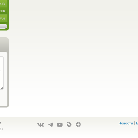
RUB
EUR
UAH
!
Новости
|
8+