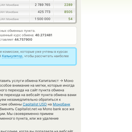
2 789 765
2289
UAH Монобанк
425 773
8505
UAH Монобанк
1 500 000
54
UAH Монобанк
ных обменных пункта.
ешенный курс обмена:
40.272481
ставляет
44.757900
 комиссии, которые уже учтены в курсах
ей
Калькулятор
, чтобы рассчитать наиболее
→
ставить услуги обмена Капиталист
Моно
собое внимание на метки, которые иногда
ого перехода на сайт пункта обмена
ле перехода на вебсайт пункта обмена вами
уем незамедлительно обратиться к
еские обмены
Capitalist USD
на
Монобанк
енять Capitalist.net на Mono bank все же
ации. Мы своевременно примем
менного пункта, или же удаление
выгоднее, когда вы попадаете на вебсайт