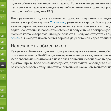
пункта обмена валют через наш сервис. Если вы никогда не менял
UAH
сегодня ваше первое посещение нашей системы мониторинга, про
инструкцией из раздела FAQ.
BYN
KZT
Для правильного подсчета суммы, которую вы получаете или отдае
можете подробно изучить
Статистику
резервов и курсов. Если кур
RUB
нашим сервисом, вам не выгодны, вы можете использовать услугу
задать собственные параметры обмена и получить на электронную 
момент, когда интересующий курс появится. В случае отсутствия 
RUB
обмен
вы найдете приемлемый вариант двух обменов через транзи
RUB
Надежность обменников
RUB
Каждый из обменных пунктов, присутствующих на нашем сайте, бы
RUB
при этом команда BestChange непрерывно следит за надлежащим и
Использование мониторинга позволяет повысить безопасность пр
UAH
пунктах. При выборе обменного пункта, пожалуйста, обращайте вн
UAH
размер резервов и текущий статус обменника на нашем мониторинг
KZT
EUR
USD
RUB
USD