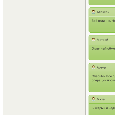
Алексей
Всё отлично. Н
Матвей
Отличный обме
Артур
Спасибо. Всё п
операции прошл
Миха
Быстрый и наде