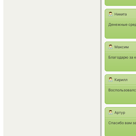
Никита
Денежные сред
Максим
Благодарю за к
Кирилл
Воспользовалс
Артур
Спасибо вам за