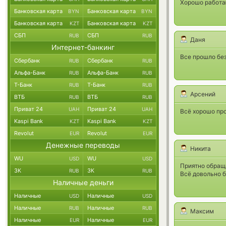
Хорошо работаю
Банковская карта
Банковская карта
BYN
BYN
Банковская карта
Банковская карта
KZT
KZT
СБП
СБП
RUB
RUB
Даня
Интернет-банкинг
Все прошло без 
Сбербанк
Сбербанк
RUB
RUB
Альфа-Банк
Альфа-Банк
RUB
RUB
Т-Банк
Т-Банк
RUB
RUB
Арсений
ВТБ
ВТБ
RUB
RUB
Приват 24
Приват 24
UAH
UAH
Всё хорошо про
Kaspi Bank
Kaspi Bank
KZT
KZT
Revolut
Revolut
EUR
EUR
Денежные переводы
Никита
WU
WU
USD
USD
Приятно обраща
ЗК
ЗК
RUB
RUB
Всё довольно б
Наличные деньги
Наличные
Наличные
USD
USD
Наличные
Наличные
RUB
RUB
Максим
Наличные
Наличные
EUR
EUR