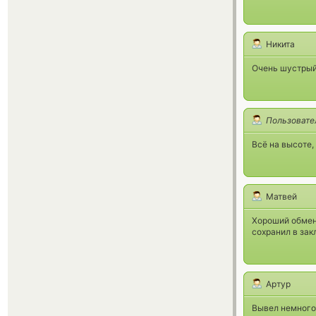
Никита
Очень шустрый 
Пользовате
Всё на высоте,
Матвей
Хороший обмен
сохранил в зак
Артур
Вывел немного 