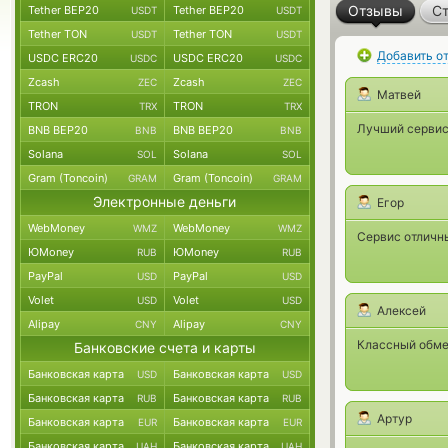
Отзывы
Ст
Tether BEP20
Tether BEP20
USDT
USDT
Tether TON
Tether TON
USDT
USDT
Добавить о
USDC ERC20
USDC ERC20
USDC
USDC
Zcash
Zcash
ZEC
ZEC
Матвей
TRON
TRON
TRX
TRX
Лучший сервис
BNB BEP20
BNB BEP20
BNB
BNB
Solana
Solana
SOL
SOL
Gram (Toncoin)
Gram (Toncoin)
GRAM
GRAM
Электронные деньги
Егор
WebMoney
WebMoney
WMZ
WMZ
Сервис отличн
ЮMoney
ЮMoney
RUB
RUB
PayPal
PayPal
USD
USD
Volet
Volet
USD
USD
Алексей
Alipay
Alipay
CNY
CNY
Классный обме
Банковские счета и карты
Банковская карта
Банковская карта
USD
USD
Банковская карта
Банковская карта
RUB
RUB
Артур
Банковская карта
Банковская карта
EUR
EUR
Банковская карта
Банковская карта
UAH
UAH