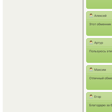
Алексей
Этот обменник
Артур
Пользуюсь этим
Максим
Отличный обмен
Егор
Благодарю за 