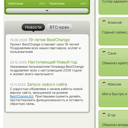
Супер адекват
Наличные
Наличные
UAH
UAH
Алексей
Новости
BTC-кран
Годный сервис,
19-летие BestChange
19.06.2026
Проект BestChange отмечает свое 19-летие!
Поздравляем всех наших партнеров, коллег и
пользователей.
Саня
Наступающий Новый год
25.12.2025
Обменял крипту
Уважаемые пользователи! Команда BestChange
поздравляет всех с наступающим 2026 годом
и желает всего наилучшего!
Запуск нового сайта
Максим
12.11.2025
С радостью объявляем о начале работы новой
версии сайта, запущенной на домене
Мега быстро и
BestChange.biz
. Приглашаем оценить дизайн,
протестировать функциональность и оставить
обратную связь.
Егор
Обменял впервы