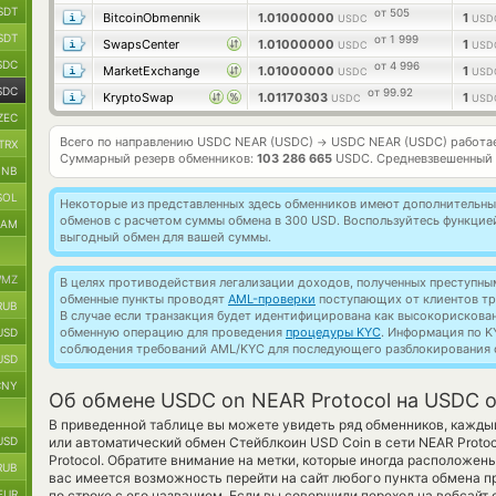
SDT
от 505
BitcoinObmennik
1.01000000
1
USDC
USD
SDT
от 1 999
SwapsCenter
1.01000000
1
USDC
USD
SDC
от 4 996
MarketExchange
1.01000000
1
USDC
USD
SDC
от 99.92
KryptoSwap
1.01170303
1
USDC
USD
ZEC
Всего по направлению USDC NEAR (USDC)
USDC NEAR (USDC) работа
→
TRX
Суммарный резерв обменников:
103 286 665
USDC.
Средневзвешенный 
BNB
SOL
Некоторые из представленных здесь обменников имеют дополнительные
обменов с расчетом суммы обмена в 300 USD. Воспользуйтесь функци
RAM
выгодный обмен для вашей суммы.
MZ
В целях противодействия легализации доходов, полученных преступны
обменные пункты проводят
AML-проверки
поступающих от клиентов тр
RUB
В случае если транзакция будет идентифицирована как высокорискова
обменную операцию для проведения
процедуры KYC
. Информация по K
USD
соблюдения требований AML/KYC для последующего разблокирования с
USD
CNY
Об обмене USDC on NEAR Protocol на USDC o
В приведенной таблице вы можете увидеть ряд обменников, кажды
USD
или автоматический обмен Стейблкоин USD Coin в сети NEAR Proto
Protocol. Обратите внимание на метки, которые иногда расположены
RUB
вас имеется возможность перейти на сайт любого пункта обмена 
EUR
по строке с его названием. Если вы совершили переход на вебсайт