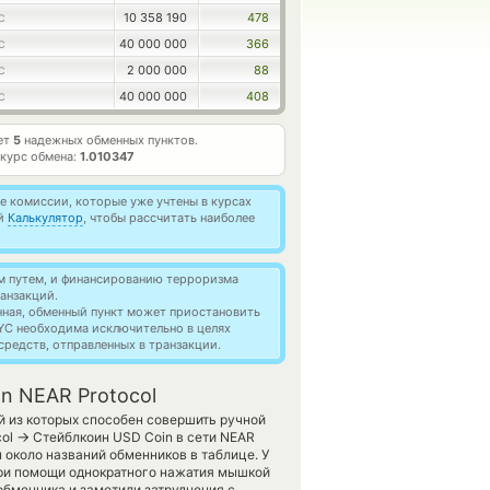
10 358 190
478
C
40 000 000
366
C
2 000 000
88
C
40 000 000
408
C
ет
5
надежных обменных пунктов.
курс обмена:
1.010347
 комиссии, которые уже учтены в курсах
ей
Калькулятор
, чтобы рассчитать наиболее
м путем, и финансированию терроризма
анзакций.
нная, обменный пункт может приостановить
YC необходима исключительно в целях
редств, отправленных в транзакции.
n NEAR Protocol
й из которых способен совершить ручной
→
col
Стейблкоин USD Coin в сети NEAR
 около названий обменников в таблице. У
при помощи однократного нажатия мышкой
 обменника и заметили затруднения с