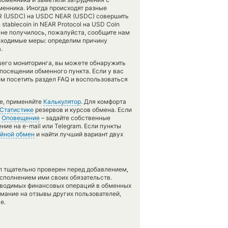
менника. Иногда происходят разные
AR (USDC) на USDC NEAR (USDC) совершить
tablecoin in NEAR Protocol на USD Coin
е не получилось, пожалуйста, сообщите нам
бходимые меры: определим причину
.
шего мониторинга, вы можете обнаружить
осещении обменного пункта. Если у вас
м посетить раздел FAQ и воспользоваться
те, применяйте
Калькулятор
. Для комфорта
Статистике
резервов и курсов обмена. Если
й
Оповещение
– задайте собственные
ие на e-mail или Telegram. Если пункты
йной обмен
и найти лучший вариант двух
л тщательно проверен перед добавлением,
сполнением ими своих обязательств.
оводимых финансовых операций в обменных
имание на отзывы других пользователей,
е.