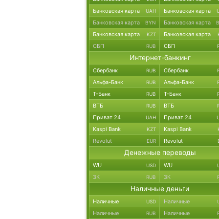
Банковская карта
Банковская карта
UAH
Банковская карта
Банковская карта
BYN
Банковская карта
Банковская карта
KZT
СБП
СБП
RUB
Интернет-банкинг
Сбербанк
Сбербанк
RUB
Альфа-Банк
Альфа-Банк
RUB
Т-Банк
Т-Банк
RUB
ВТБ
ВТБ
RUB
Приват 24
Приват 24
UAH
Kaspi Bank
Kaspi Bank
KZT
Revolut
Revolut
EUR
Денежные переводы
WU
WU
USD
ЗК
ЗК
RUB
Наличные деньги
Наличные
Наличные
USD
Наличные
Наличные
RUB