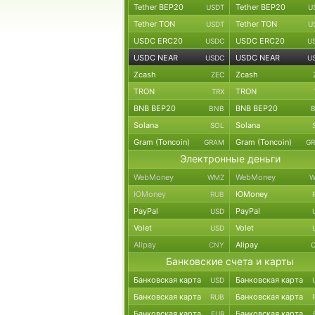
Tether BEP20
Tether BEP20
USDT
U
Tether TON
Tether TON
USDT
U
USDC ERC20
USDC ERC20
USDC
U
USDC NEAR
USDC NEAR
USDC
U
Zcash
Zcash
ZEC
TRON
TRON
TRX
BNB BEP20
BNB BEP20
BNB
Solana
Solana
SOL
Gram (Toncoin)
Gram (Toncoin)
GRAM
G
Электронные деньги
WebMoney
WebMoney
WMZ
W
ЮMoney
ЮMoney
RUB
PayPal
PayPal
USD
Volet
Volet
USD
Alipay
Alipay
CNY
Банковские счета и карты
Банковская карта
Банковская карта
USD
Банковская карта
Банковская карта
RUB
Банковская карта
Банковская карта
EUR