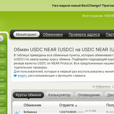
Уже видели новый BestChange? Пригла
Всего курсов:
10645
Мониторинг
Обменники
Проверка адреса
Пар
е
Обмен USDC NEAR (USDC) на USDC NEAR (
В таблице приведены все обменные пункты, которые обмениваю
BTC
(USDC) по наилучшему курсу обмена. Подберите подходящий курс
BCH
резерв валюты USDC on NEAR Protocol. Все предложенные нашим
тщательную проверку.
ETH
Для пользователей, которые в первый раз воспользовались мон
LTC
видео
, рассказывающее о функциях сервиса.
XRP
XMR
Избранное
OGE
Курсы обмена
Калькулятор
Оповещение
Дво
ASH
SDT
Обменник
Отдаете
Пол
▲
SDT
от 5 036
Вобменка
1.00704935
1
USDC
USD