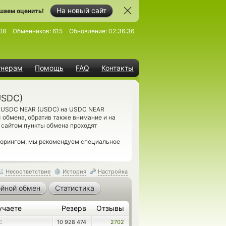
На новый сайт
шаем оценить!
08
Обменников:
615
Обновление:
02:36:36
тнерам
Помощь
FAQ
Контакты
USDC)
т USDC NEAR (USDC) на USDC NEAR
 обмена, обратив также внимание и на
 сайтом пункты обмена проходят
иторингом, мы рекомендуем специальное
Несоответствие
История
Настройка
йной обмен
Статистика
учаете
Резерв
Отзывы
10 928 474
2702
C