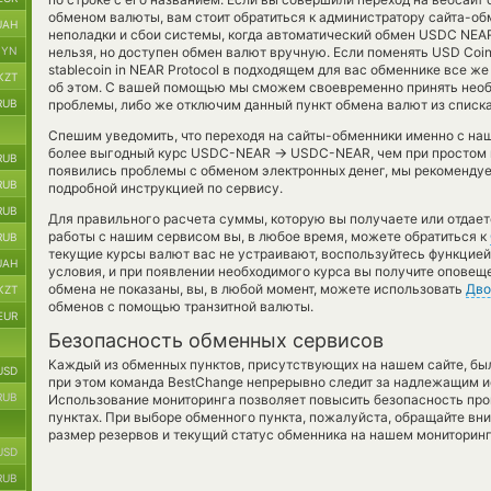
обменом валюты, вам стоит обратиться к администратору сайта-об
UAH
неполадки и сбои системы, когда автоматический обмен USDC NE
BYN
нельзя, но доступен обмен валют вручную. Если поменять USD Coin s
stablecoin in NEAR Protocol в подходящем для вас обменнике все ж
KZT
об этом. С вашей помощью мы сможем своевременно принять нео
RUB
проблемы, либо же отключим данный пункт обмена валют из списка
Спешим уведомить, что переходя на сайты-обменники именно с на
→
более выгодный курс USDC-NEAR
USDC-NEAR, чем при простом п
RUB
появились проблемы с обменом электронных денег, мы рекомендуе
RUB
подробной инструкцией по сервису.
RUB
Для правильного расчета суммы, которую вы получаете или отдае
работы с нашим сервисом вы, в любое время, можете обратиться к
RUB
текущие курсы валют вас не устраивают, воспользуйтесь функцие
UAH
условия, и при появлении необходимого курса вы получите оповещен
обмена не показаны, вы, в любой момент, можете использовать
Дво
KZT
обменов с помощью транзитной валюты.
EUR
Безопасность обменных сервисов
Каждый из обменных пунктов, присутствующих на нашем сайте, бы
USD
при этом команда BestChange непрерывно следит за надлежащим и
RUB
Использование мониторинга позволяет повысить безопасность пр
пунктах. При выборе обменного пункта, пожалуйста, обращайте вн
размер резервов и текущий статус обменника на нашем мониторинг
USD
RUB