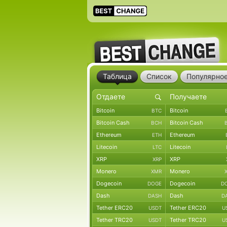
Таблица
Список
Популярно
Bitcoin
Bitcoin
BTC
Bitcoin Cash
Bitcoin Cash
BCH
Ethereum
Ethereum
ETH
Litecoin
Litecoin
LTC
XRP
XRP
XRP
Monero
Monero
XMR
Dogecoin
Dogecoin
DOGE
D
Dash
Dash
DASH
D
Tether ERC20
Tether ERC20
USDT
U
Tether TRC20
Tether TRC20
USDT
U