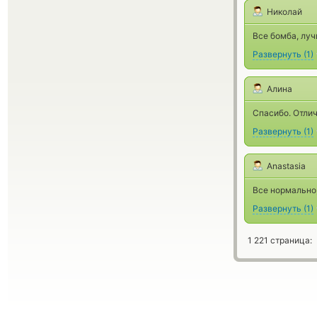
Николай
Все бомба, лу
Развернуть
(
1
)
Алина
Спасибо. Отли
Развернуть
(
1
)
Anastasia
Все нормально,
Развернуть
(
1
)
1 221 страница: