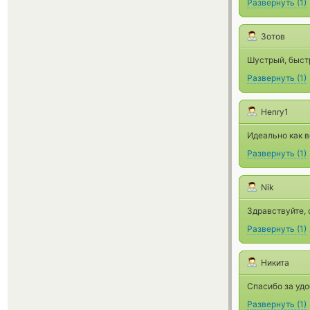
Развернуть
(
1
)
Зотов
Шустрый, быстр
Развернуть
(
1
)
Henry1
Идеально как в
Развернуть
(
1
)
Nik
Здравствуйте, 
Развернуть
(
1
)
Никита
Спасибо за удо
Развернуть
(
1
)