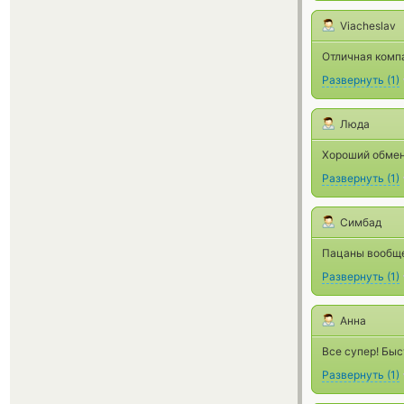
Viacheslav
Отличная компа
Развернуть
(
1
)
Люда
Хороший обмен
Развернуть
(
1
)
Симбад
Пацаны вообще 
Развернуть
(
1
)
Анна
Все супер! Бы
Развернуть
(
1
)