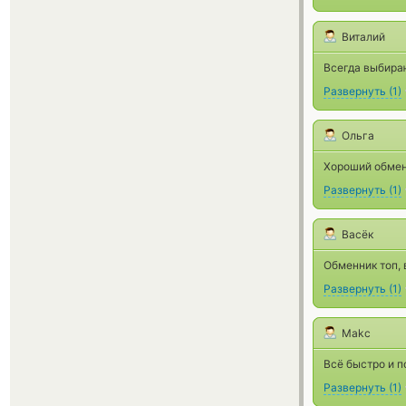
Виталий
Всегда выбира
Развернуть
(
1
)
Ольга
Хороший обмен
Развернуть
(
1
)
Васёк
Обменник топ,
Развернуть
(
1
)
Makc
Всё быстро и п
Развернуть
(
1
)