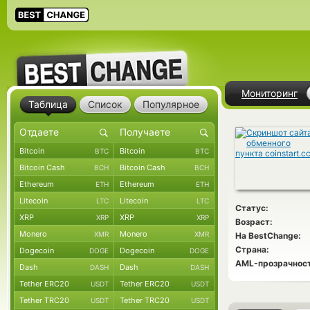
Мониторинг
Таблица
Список
Популярное
Bitcoin
Bitcoin
BTC
BTC
Bitcoin Cash
Bitcoin Cash
BCH
BCH
Ethereum
Ethereum
ETH
ETH
Litecoin
Litecoin
LTC
LTC
Статус:
XRP
XRP
XRP
XRP
Возраст:
Monero
Monero
XMR
XMR
На BestChange:
Страна:
Dogecoin
Dogecoin
DOGE
DOGE
AML-прозрачност
Dash
Dash
DASH
DASH
Tether ERC20
Tether ERC20
USDT
USDT
Tether TRC20
Tether TRC20
USDT
USDT