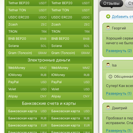
Отзывы
Ст
Tether BEP20
Tether BEP20
USDT
USDT
Tether TON
Tether TON
USDT
USDT
Добавить о
USDC ERC20
USDC ERC20
USDC
USDC
Zcash
Zcash
ZEC
ZEC
Георгий
TRON
TRON
TRX
TRX
Хороший серви
BNB BEP20
BNB BEP20
BNB
BNB
ничего не было
Solana
Solana
SOL
SOL
Развернуть
(
2
)
Gram (Toncoin)
Gram (Toncoin)
GRAM
GRAM
Электронные деньги
Isa
WebMoney
WebMoney
WMZ
WMZ
ЮMoney
ЮMoney
RUB
RUB
Обсценная
PayPal
PayPal
USD
USD
Супер! Как все
Volet
Volet
USD
USD
Развернуть
(
1
)
Alipay
Alipay
CNY
CNY
Банковские счета и карты
Дмитрий
Банковская карта
Банковская карта
USD
USD
Пробовал в пер
Банковская карта
Банковская карта
RUB
RUB
исправили. Спа
Банковская карта
Банковская карта
EUR
EUR
Развернуть
(
1
)
Банковская карта
Банковская карта
UAH
UAH