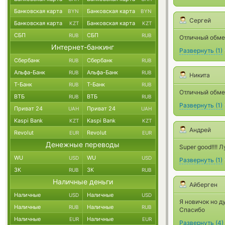
Банковская карта
Банковская карта
BYN
BYN
Сергей
Банковская карта
Банковская карта
KZT
KZT
СБП
СБП
RUB
RUB
Отличный обмен
Интернет-банкинг
Развернуть
(
1
)
Сбербанк
Сбербанк
RUB
RUB
Альфа-Банк
Альфа-Банк
RUB
RUB
Никита
Т-Банк
Т-Банк
RUB
RUB
Отличный обмен
ВТБ
ВТБ
RUB
RUB
Развернуть
(
1
)
Приват 24
Приват 24
UAH
UAH
Kaspi Bank
Kaspi Bank
KZT
KZT
Андрей
Revolut
Revolut
EUR
EUR
Денежные переводы
Super good!!!!
WU
WU
USD
USD
Развернуть
(
1
)
ЗК
ЗК
RUB
RUB
Наличные деньги
Айберген
Наличные
Наличные
USD
USD
Я новичок но д
Наличные
Наличные
RUB
RUB
Спасибо
Наличные
Наличные
EUR
EUR
Развернуть
(
4
)