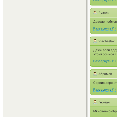
Рузаль
Доволен обмено
Развернуть
(
1
)
Viacheslav
Даже если вдру
это огромное с
Развернуть
(
1
)
Абрамов
Сервис держит 
Развернуть
(
1
)
Герман
Мгновеено обра