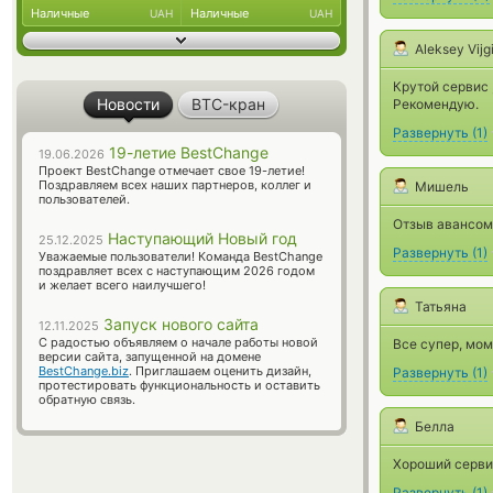
Наличные
Наличные
UAH
UAH
Aleksey Vijg
Крутой сервис 
Новости
BTC-кран
Рекомендую.
Развернуть
(
1
)
19-летие BestChange
19.06.2026
Проект BestChange отмечает свое 19-летие!
Поздравляем всех наших партнеров, коллег и
Мишель
пользователей.
Отзыв авансом,
Наступающий Новый год
25.12.2025
Развернуть
(
1
)
Уважаемые пользователи! Команда BestChange
поздравляет всех с наступающим 2026 годом
и желает всего наилучшего!
Татьяна
Запуск нового сайта
12.11.2025
С радостью объявляем о начале работы новой
Все супер, мом
версии сайта, запущенной на домене
BestChange.biz
. Приглашаем оценить дизайн,
Развернуть
(
1
)
протестировать функциональность и оставить
обратную связь.
Белла
Хороший сервис
Развернуть
(
1
)