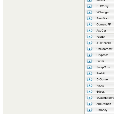
AllCash
BTC2Pay
YChanger
BaksMan
ObmenoFF
AxoCash
FastEx
818Finance
OneMoment
Crypster
Bixter
SwapCoin
Paxbit
D-Obmen
Касса
60сек
ECashExpert
AbcObmen
Dmoney