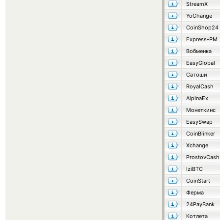
StreamX
YoChange
CoinShop24
Express-PM
Вобменка
EasyGlobal
Сатоши
RoyalCash
AlpinaEx
Монеткинс
EasySwap
CoinBlinker
Xchange
ProstovCash
IziBTC
CoinStart
Ферма
24PayBank
Котлета