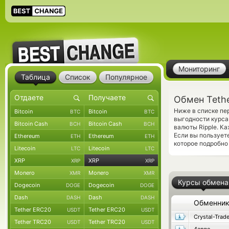
Мониторинг
Таблица
Список
Популярное
Обмен Tethe
Ниже в списке п
Bitcoin
Bitcoin
BTC
BTC
выгодности курса
Bitcoin Cash
Bitcoin Cash
BCH
BCH
валюты Ripple. К
Если вы пользует
Ethereum
Ethereum
ETH
ETH
которое подробно
Litecoin
Litecoin
LTC
LTC
XRP
XRP
XRP
XRP
Monero
Monero
XMR
XMR
Курсы обмена
Dogecoin
Dogecoin
DOGE
DOGE
Dash
Dash
DASH
DASH
Обменни
Tether ERC20
Tether ERC20
USDT
USDT
Crystal-Trad
Tether TRC20
Tether TRC20
USDT
USDT