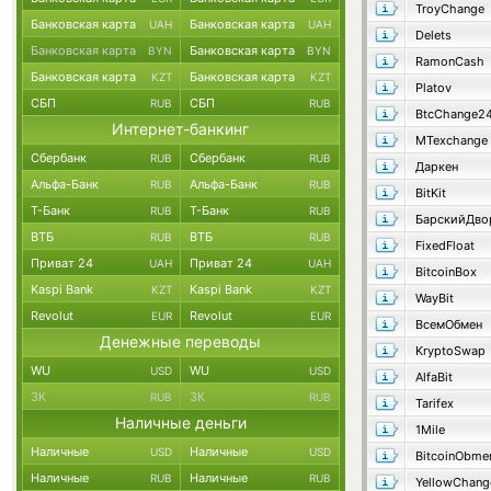
TroyChange
Банковская карта
Банковская карта
UAH
UAH
Delets
Банковская карта
Банковская карта
BYN
BYN
RamonCash
Банковская карта
Банковская карта
KZT
KZT
Platov
СБП
СБП
RUB
RUB
BtcChange2
Интернет-банкинг
MTexchange
Сбербанк
Сбербанк
RUB
RUB
Даркен
Альфа-Банк
Альфа-Банк
RUB
RUB
BitKit
Т-Банк
Т-Банк
RUB
RUB
ВТБ
ВТБ
RUB
RUB
FixedFloat
Приват 24
Приват 24
UAH
UAH
BitcoinBox
Kaspi Bank
Kaspi Bank
KZT
KZT
WayBit
Revolut
Revolut
EUR
EUR
ВсемОбмен
Денежные переводы
KryptoSwap
WU
WU
USD
USD
AlfaBit
ЗК
ЗК
RUB
RUB
Tarifex
Наличные деньги
1Mile
Наличные
Наличные
USD
USD
BitcoinObme
Наличные
Наличные
RUB
RUB
YellowChang