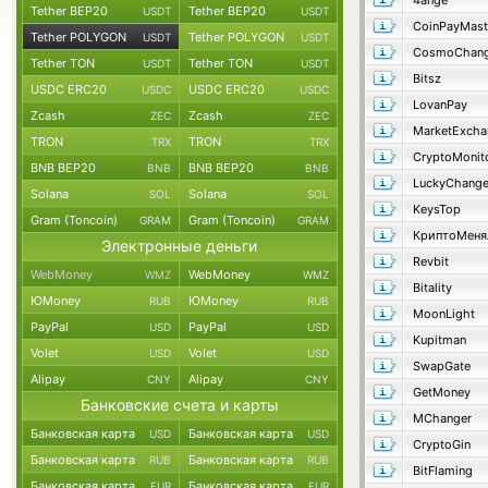
4ange
Tether BEP20
Tether BEP20
USDT
USDT
CoinPayMast
Tether POLYGON
Tether POLYGON
USDT
USDT
CosmoChang
Tether TON
Tether TON
USDT
USDT
Bitsz
USDC ERC20
USDC ERC20
USDC
USDC
LovanPay
Zcash
Zcash
ZEC
ZEC
MarketExcha
TRON
TRON
TRX
TRX
CryptoMonit
BNB BEP20
BNB BEP20
BNB
BNB
LuckyChang
Solana
Solana
SOL
SOL
KeysTop
Gram (Toncoin)
Gram (Toncoin)
GRAM
GRAM
КриптоМеня
Электронные деньги
Revbit
WebMoney
WebMoney
WMZ
WMZ
Bitality
ЮMoney
ЮMoney
RUB
RUB
MoonLight
PayPal
PayPal
USD
USD
Kupitman
Volet
Volet
USD
USD
SwapGate
Alipay
Alipay
CNY
CNY
GetMoney
Банковские счета и карты
MChanger
Банковская карта
Банковская карта
USD
USD
CryptoGin
Банковская карта
Банковская карта
RUB
RUB
BitFlaming
Банковская карта
Банковская карта
EUR
EUR