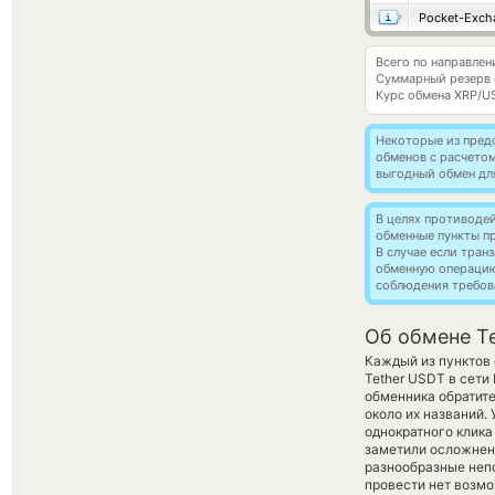
Pocket-Exch
Всего по направле
Суммарный резерв
Курс обмена
XRP/U
Некоторые из пред
обменов с расчето
выгодный обмен дл
В целях противоде
обменные пункты п
В случае если тра
обменную операци
соблюдения требов
Об обмене Te
Каждый из пунктов 
Tether USDT в сети
обменника обратите
около их названий.
однократного клика
заметили осложнени
разнообразные непо
провести нет возмо