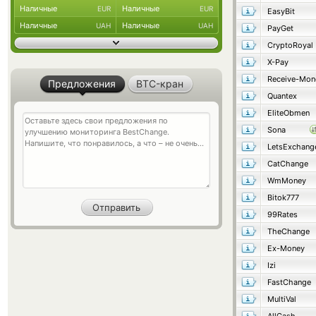
Наличные
Наличные
EUR
EUR
EasyBit
Наличные
Наличные
UAH
UAH
PayGet
CryptoRoyal
X-Pay
Receive-Mon
Предложения
BTC-кран
Quantex
EliteObmen
Sona
LetsExchang
CatChange
WmMoney
Bitok777
99Rates
TheChange
Ex-Money
Izi
FastChange
MultiVal