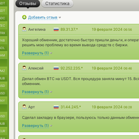
Отзывы
Статистика
SDT
SDT
Добавить отзыв
SDC
ZEC
Ангелина
89.31.37.*
19 февраля 2024
06:56
TRX
Хороший обменник, достаточно быстро пришли деньги, и опера
BNB
решить мою проблему во время вывода средств с биржи.
SOL
Развернуть
(
1
)
RAM
Алексей
92.252.235.*
19 февраля 2024
06:46
MZ
RUB
Делал обмен BTC на USDT. Вся процедура заняла минут 15. Вс
обменник.
USD
Развернуть
(
1
)
USD
CNY
Арт
31.44.245.*
19 февраля 2024
06:28
USD
Сделал закладку в браузере, пользуюсь только данным обмен
RUB
Развернуть
(
1
)
EUR
UAH