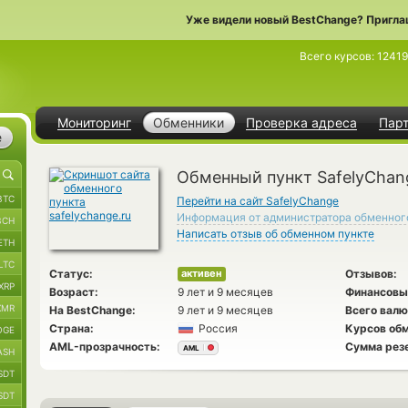
Уже видели новый BestChange? Пригла
Всего курсов:
1241
Мониторинг
Обменники
Проверка адреса
Пар
е
Обменный пункт SafelyChan
BTC
Перейти на сайт SafelyChange
Информация от администратора обменног
BCH
Написать отзыв об обменном пункте
ETH
LTC
Статус:
Отзывов:
активен
XRP
Возраст:
9 лет и 9 месяцев
Финансовы
XMR
На BestChange:
9 лет и 9 месяцев
Всего валю
Страна:
Россия
Курсов обм
OGE
AML-прозрачность:
Сумма рез
AML
ASH
SDT
SDT