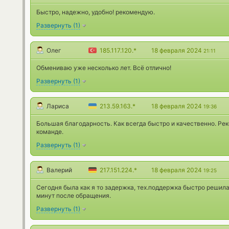
Быстро, надежно, удобно! рекомендую.
Развернуть
(
1
)
Олег
185.117.120.*
18 февраля 2024
21:11
Обмениваю уже несколько лет. Всё отлично!
Развернуть
(
1
)
Лариса
213.59.163.*
18 февраля 2024
19:36
Большая благодарность. Как всегда быстро и качественно. Р
команде.
Развернуть
(
1
)
Валерий
217.151.224.*
18 февраля 2024
19:25
Сегодня была как я то задержка, тех.поддержка быстро решила
минут после обращения.
Развернуть
(
1
)