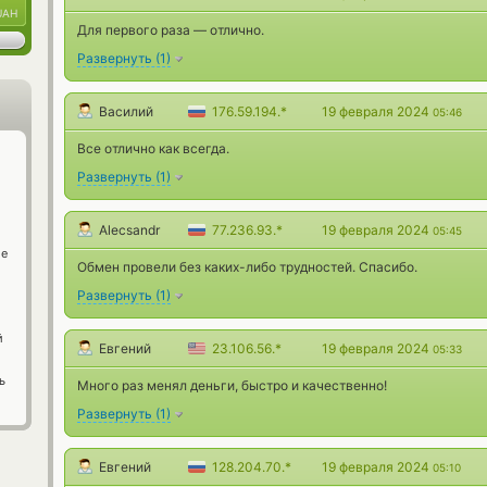
UAH
Для первого раза — отлично.
Развернуть
(
1
)
Василий
176.59.194.*
19 февраля 2024
05:46
Все отлично как всегда.
Развернуть
(
1
)
Alecsandr
77.236.93.*
19 февраля 2024
05:45
ge
Обмен провели без каких-либо трудностей. Спасибо.
Развернуть
(
1
)
й
Евгений
23.106.56.*
19 февраля 2024
05:33
ь
Много раз менял деньги, быстро и качественно!
Развернуть
(
1
)
Евгений
128.204.70.*
19 февраля 2024
05:10