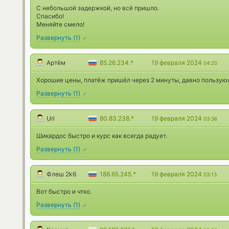
С небольшой задержкой, но всё пришло.
Спасибо!
Меняйте смело!
Развернуть
(
1
)
Артём
85.26.234.*
19 февраля 2024
04:20
Хорошие цены, платёж пришёл через 2 минуты, давно пользуюс
Развернуть
(
1
)
Uri
80.83.238.*
19 февраля 2024
03:36
Шикардос быстро и курс как всегда радует.
Развернуть
(
1
)
Флеш 2k6
188.65.245.*
19 февраля 2024
03:13
Вот быстро и чтко.
Развернуть
(
1
)