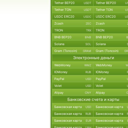
Tether BEP20
Tether BEP20
USDT
U
Tether TON
Tether TON
USDT
U
USDC ERC20
USDC ERC20
USDC
U
Zcash
Zcash
ZEC
TRON
TRON
TRX
BNB BEP20
BNB BEP20
BNB
Solana
Solana
SOL
Gram (Toncoin)
Gram (Toncoin)
GRAM
G
Электронные деньги
WebMoney
WebMoney
WMZ
W
ЮMoney
ЮMoney
RUB
PayPal
PayPal
USD
Volet
Volet
USD
Alipay
Alipay
CNY
Банковские счета и карты
Банковская карта
Банковская карта
USD
Банковская карта
Банковская карта
RUB
Банковская карта
Банковская карта
EUR
Банковская карта
Банковская карта
UAH