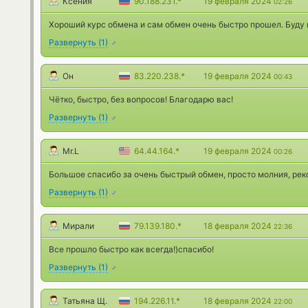
Ксения
90.188.231.*
19 февраля 2024
02:26
Хороший курс обмена и сам обмен очень быстро прошел. Буду
Развернуть
(
1
)
Он
83.220.238.*
19 февраля 2024
00:43
Чётко, быстро, без вопросов! Благодарю вас!
Развернуть
(
1
)
Mr.L
64.44.164.*
19 февраля 2024
00:26
Большое спасибо за очень быстрый обмен, просто молния, ре
Развернуть
(
1
)
Мирали
79.139.180.*
18 февраля 2024
22:36
Все прошло быстро как всегда!)спасибо!
Развернуть
(
1
)
Татьяна Щ.
194.226.11.*
18 февраля 2024
22:00