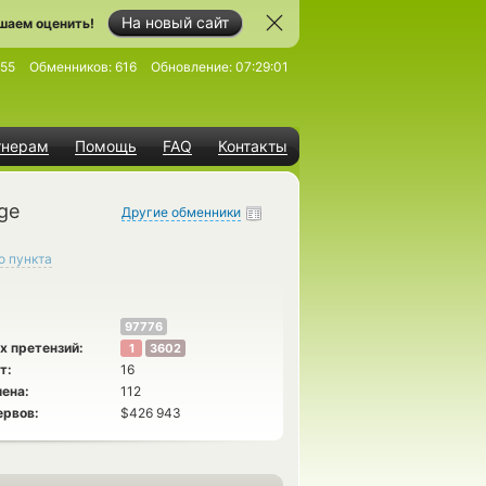
На новый сайт
шаем оценить!
955
Обменников:
616
Обновление:
07:29:01
тнерам
Помощь
FAQ
Контакты
ge
Другие обменники
о пункта
97776
х претензий:
1
3602
т:
16
ена:
112
ервов:
$426 943