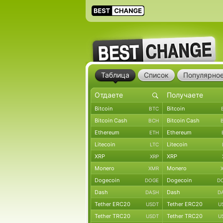
Таблица
Список
Популярно
Bitcoin
Bitcoin
BTC
Bitcoin Cash
Bitcoin Cash
BCH
Ethereum
Ethereum
ETH
Litecoin
Litecoin
LTC
XRP
XRP
XRP
Monero
Monero
XMR
Dogecoin
Dogecoin
DOGE
D
Dash
Dash
DASH
D
Tether ERC20
Tether ERC20
USDT
U
Tether TRC20
Tether TRC20
USDT
U