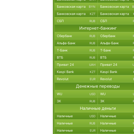
Банковская карта
Банковская карта
BYN
Банковская карта
Банковская карта
KZT
СБП
СБП
RUB
Интернет-банкинг
Сбербанк
Сбербанк
RUB
Альфа-Банк
Альфа-Банк
RUB
Т-Банк
Т-Банк
RUB
ВТБ
ВТБ
RUB
Приват 24
Приват 24
UAH
Kaspi Bank
Kaspi Bank
KZT
Revolut
Revolut
EUR
Денежные переводы
WU
WU
USD
ЗК
ЗК
RUB
Наличные деньги
Наличные
Наличные
USD
Наличные
Наличные
RUB
Наличные
Наличные
EUR