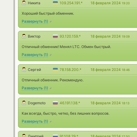
Никита
109.254.191.*
18 февраля 2024
19:20
Хороший быстрый обменник.
Развернуть
(
1
)
Виктор
93.120.159.*
18 февраля 2024
19:09
Отличный обменник! Менял LTC. Обмен быстрый.
Развернуть
(
1
)
Сергей
78.158.200.*
18 февраля 2024
18:46
Отличный обменник. Рекомендую.
Развернуть
(
1
)
Dogemoto
46.191.138.*
18 февраля 2024
18:13
Как всегда, быстро, четко, без лишних вопросов.
Развернуть
(
1
)
Дмитрий
91.108.29.*
18 февраля 2024
17:50