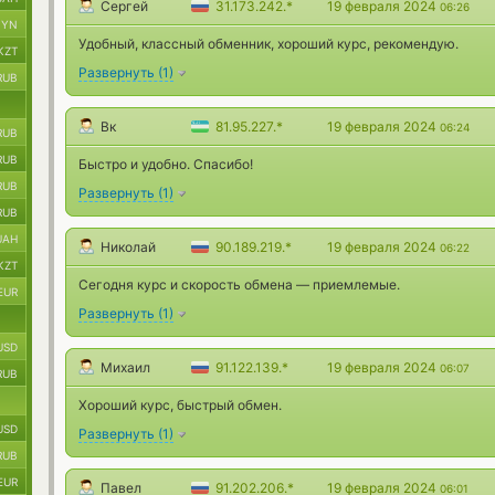
Сергей
31.173.242.*
19 февраля 2024
06:26
BYN
Удобный, классный обменник, хороший курс, рекомендую.
KZT
Развернуть
(
1
)
RUB
Вк
81.95.227.*
19 февраля 2024
06:24
RUB
RUB
Быстро и удобно. Спасибо!
RUB
Развернуть
(
1
)
RUB
UAH
Николай
90.189.219.*
19 февраля 2024
06:22
KZT
Сегодня курс и скорость обмена — приемлемые.
EUR
Развернуть
(
1
)
USD
Михаил
91.122.139.*
19 февраля 2024
06:07
RUB
Хороший курс, быстрый обмен.
USD
Развернуть
(
1
)
RUB
EUR
Павел
91.202.206.*
19 февраля 2024
06:01