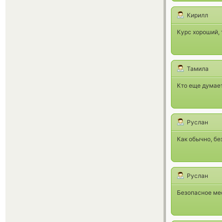
Кирилл
Курс хороший, 
Тамила
Кто еще думает
Руслан
Как обычно, бе
Руслан
Безопасное мес