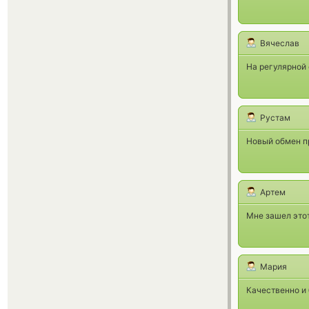
Вячеслав
На регулярной 
Рустам
Новый обмен пр
Артем
Мне зашел этот
Мария
Качественно и