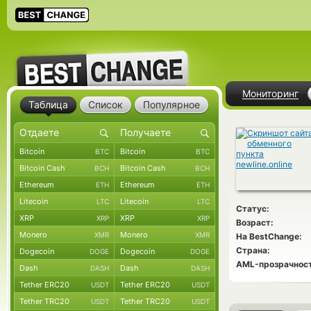
Мониторинг
Таблица
Список
Популярное
Bitcoin
Bitcoin
BTC
BTC
Bitcoin Cash
Bitcoin Cash
BCH
BCH
Ethereum
Ethereum
ETH
ETH
Litecoin
Litecoin
LTC
LTC
Статус:
XRP
XRP
XRP
XRP
Возраст:
Monero
Monero
XMR
XMR
На BestChange:
Страна:
Dogecoin
Dogecoin
DOGE
DOGE
AML-прозрачност
Dash
Dash
DASH
DASH
Tether ERC20
Tether ERC20
USDT
USDT
Tether TRC20
Tether TRC20
USDT
USDT