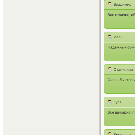
Владимир
Все отлично, о
Иван
Надежный обме
Станислав
Очень быстро 
Гуля
Все шикарно, п
Вячеслав