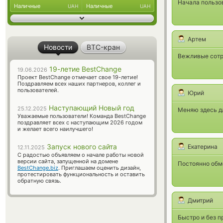
Начала пользов
Наличные
Наличные
UAH
UAH
Артем
Новости
BTC-кран
Вежливые сотр
19-летие BestChange
19.06.2026
Проект BestChange отмечает свое 19-летие!
Поздравляем всех наших партнеров, коллег и
пользователей.
Юрий
Наступающий Новый год
25.12.2025
Меняю здесь да
Уважаемые пользователи! Команда BestChange
поздравляет всех с наступающим 2026 годом
и желает всего наилучшего!
Запуск нового сайта
Екатерина
12.11.2025
С радостью объявляем о начале работы новой
версии сайта, запущенной на домене
Постоянно обм
BestChange.biz
. Приглашаем оценить дизайн,
протестировать функциональность и оставить
обратную связь.
Дмитрий
Быстро и без п