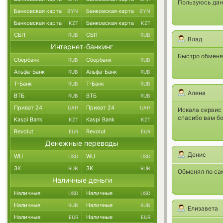
Пользуюсь дан
Банковская карта
Банковская карта
BYN
BYN
Банковская карта
Банковская карта
KZT
KZT
СБП
СБП
RUB
RUB
Влад
Интернет-банкинг
Быстро обменял
Сбербанк
Сбербанк
RUB
RUB
Альфа-Банк
Альфа-Банк
RUB
RUB
Т-Банк
Т-Банк
RUB
RUB
Алена
ВТБ
ВТБ
RUB
RUB
Приват 24
Приват 24
UAH
UAH
Искала сервис 
спасибо вам б
Kaspi Bank
Kaspi Bank
KZT
KZT
Revolut
Revolut
EUR
EUR
Денежные переводы
Денис
WU
WU
USD
USD
ЗК
ЗК
RUB
RUB
Обменял по са
Наличные деньги
Наличные
Наличные
USD
USD
Наличные
Наличные
RUB
RUB
Елизавета
Наличные
Наличные
EUR
EUR