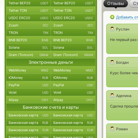
Отзывы
Ст
Tether BEP20
Tether BEP20
USDT
USDT
Tether TON
Tether TON
USDT
USDT
Добавить о
USDC ERC20
USDC ERC20
USDC
USDC
Zcash
Zcash
ZEC
ZEC
Руслан
TRON
TRON
TRX
TRX
Не первый раз
BNB BEP20
BNB BEP20
BNB
BNB
Solana
Solana
SOL
SOL
Gram (Toncoin)
Gram (Toncoin)
GRAM
GRAM
Электронные деньги
Богдан
WebMoney
WebMoney
WMZ
WMZ
Курс более чем
ЮMoney
ЮMoney
RUB
RUB
PayPal
PayPal
USD
USD
Volet
Volet
USD
USD
Аделина
Alipay
Alipay
CNY
CNY
Сделка прошла 
Банковские счета и карты
Банковская карта
Банковская карта
USD
USD
Банковская карта
Банковская карта
RUB
RUB
Роман
Банковская карта
Банковская карта
EUR
EUR
Банковская карта
Банковская карта
UAH
UAH