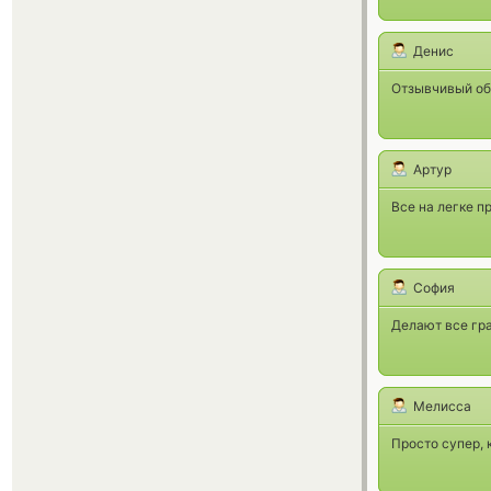
Денис
Отзывчивый обм
Артур
Все на легке п
София
Делают все гра
Мелисса
Просто супер, 