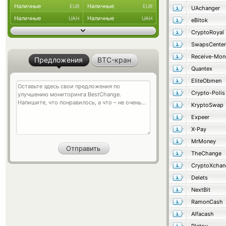
Наличные
Наличные
EUR
EUR
UAchanger
Наличные
Наличные
UAH
UAH
eBitok
CryptoRoyal
SwapsCenter
Receive-Mon
Предложения
BTC-кран
Quantex
EliteObmen
Crypto-Polis
KryptoSwap
Expeer
X-Pay
MrMoney
TheChange
CryptoXchan
Delets
NextBit
RamonCash
Alfacash