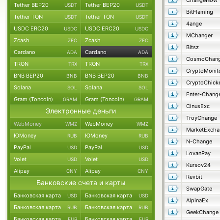
ChangeNow
Tether BEP20
Tether BEP20
USDT
USDT
BitFlaming
Tether TON
Tether TON
USDT
USDT
4ange
USDC ERC20
USDC ERC20
USDC
USDC
MChanger
Zcash
Zcash
ZEC
ZEC
Bitsz
Cardano
Cardano
ADA
ADA
CosmoChang
TRON
TRON
TRX
TRX
CryptoMonit
BNB BEP20
BNB BEP20
BNB
BNB
CryptoChick
Solana
Solana
SOL
SOL
Enter-Chang
Gram (Toncoin)
Gram (Toncoin)
GRAM
GRAM
CinusExc
Электронные деньги
TroyChange
WebMoney
WebMoney
WMZ
WMZ
MarketExcha
ЮMoney
ЮMoney
RUB
RUB
N-Change
PayPal
PayPal
USD
USD
LovanPay
Volet
Volet
USD
USD
Kursov24
Alipay
Alipay
CNY
CNY
Revbit
Банковские счета и карты
SwapGate
Банковская карта
Банковская карта
USD
USD
AlpinaEx
Банковская карта
Банковская карта
RUB
RUB
GeekChange
Банковская карта
Банковская карта
EUR
EUR