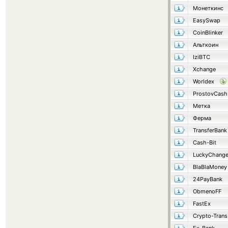
Монеткинс
EasySwap
CoinBlinker
Альткоин
IziBTC
Xchange
Worldex
ProstovCash
Метка
Ферма
TransferBank
Cash-Bit
LuckyChang
BlaBlaMoney
24PayBank
ObmenoFF
FastEx
Crypto-Trans