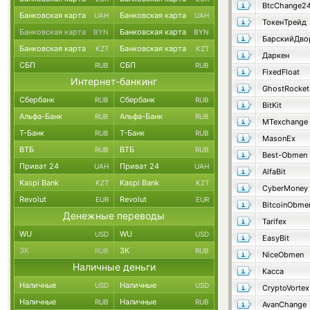
BtcChange2
Банковская карта
Банковская карта
UAH
UAH
ТокенТрейд
Банковская карта
Банковская карта
BYN
BYN
Банковская карта
Банковская карта
KZT
KZT
Даркен
СБП
СБП
RUB
RUB
FixedFloat
Интернет-банкинг
GhostRocket
Сбербанк
Сбербанк
RUB
RUB
BitKit
Альфа-Банк
Альфа-Банк
RUB
RUB
MTexchange
Т-Банк
Т-Банк
RUB
RUB
MasonEx
ВТБ
ВТБ
RUB
RUB
Best-Obmen
Приват 24
Приват 24
UAH
UAH
AlfaBit
Kaspi Bank
Kaspi Bank
KZT
KZT
CyberMoney
Revolut
Revolut
EUR
EUR
BitcoinObme
Денежные переводы
Tarifex
WU
WU
USD
USD
EasyBit
ЗК
ЗК
RUB
RUB
NiceObmen
Наличные деньги
Касса
Наличные
Наличные
USD
USD
CryptoVortex
Наличные
Наличные
RUB
RUB
AvanChange