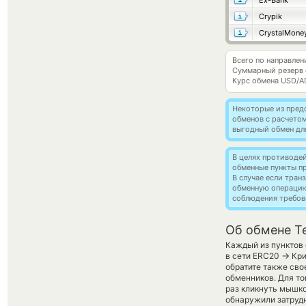
Ex-Bank
Crypik
CrystalMone
Всего по направлен
Суммарный резерв
Курс обмена
USD/A
Некоторые из пред
обменов с расчето
выгодный обмен дл
В целях противоде
обменные пункты п
В случае если тра
обменную операци
соблюдения требов
Об обмене T
Каждый из пунктов 
→
в сети ERC20
Кри
обратите также сво
обменников. Для то
раз кликнуть мышко
обнаружили затрудн