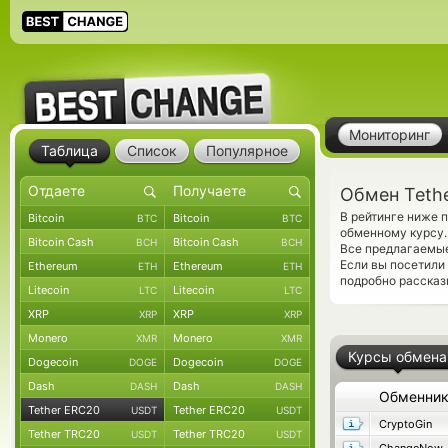
Мониторинг
Таблица
Список
Популярное
Обмен Tethe
В рейтинге ниже 
Bitcoin
Bitcoin
BTC
BTC
обменному курсу.
Bitcoin Cash
Bitcoin Cash
BCH
BCH
Все предлагаемые
Если вы посетили
Ethereum
Ethereum
ETH
ETH
подробно рассказ
Litecoin
Litecoin
LTC
LTC
XRP
XRP
XRP
XRP
Monero
Monero
XMR
XMR
Курсы обмена
Dogecoin
Dogecoin
DOGE
DOGE
Dash
Dash
DASH
DASH
Обменни
Tether ERC20
Tether ERC20
USDT
USDT
CryptoGin
Tether TRC20
Tether TRC20
USDT
USDT