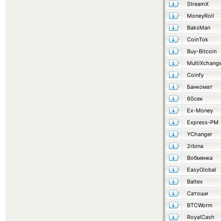
StreamX
MoneyRoll
BaksMan
CoinTok
Buy-Bitcoin
MultiXchang
Coinfy
Банкомат
60сек
Ex-Money
Express-PM
YChanger
2rbina
Вобменка
EasyGlobal
Baltex
Сатоши
BTCWorm
RoyalCash