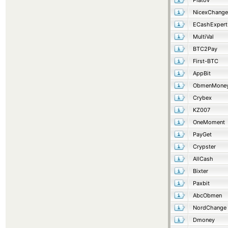
Platov
NicexChange
ECashExpert
MultiVal
BTC2Pay
First-BTC
AppBit
ObmenMone
Crybex
KZ007
OneMoment
PayGet
Crypster
AllCash
Bixter
Paxbit
AbcObmen
NordChange
Dmoney