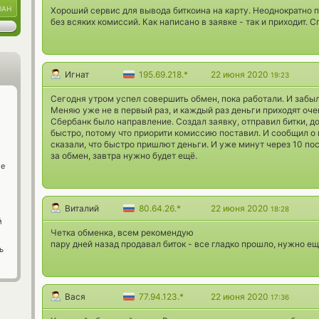
UAH
Хороший сервис для вывода биткоина на карту. Неоднократно п
без всяких комиссий. Как написано в заявке - так и приходит. 
Игнат
195.69.218.*
22 июня 2020
19:23
Сегодня утром успел совершить обмен, пока работали. И забыл
Меняю уже не в первый раз, и каждый раз деньги приходят оче
Сбербанк было направление. Создал заявку, отправил битки, 
быстро, потому что приорити комиссию поставил. И сообщил о
сказали, что быстро пришлют деньги. И уже минут через 10 п
за обмен, завтра нужно будет ещё.
ge
Виталий
80.64.26.*
22 июня 2020
18:28
й
Четка обменка, всем рекомендую
пару дней назад продавал биток - все гладко прошло, нужно е
ь
Вася
77.94.123.*
22 июня 2020
17:36