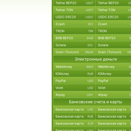
Tether BEP20
Tether BEP20
USDT
U
Tether TON
Tether TON
USDT
U
USDC ERC20
USDC ERC20
USDC
U
Zcash
Zcash
ZEC
TRON
TRON
TRX
BNB BEP20
BNB BEP20
BNB
Solana
Solana
SOL
Gram (Toncoin)
Gram (Toncoin)
GRAM
G
Электронные деньги
WebMoney
WebMoney
WMZ
W
ЮMoney
ЮMoney
RUB
PayPal
PayPal
USD
Volet
Volet
USD
Alipay
Alipay
CNY
Банковские счета и карты
Банковская карта
Банковская карта
USD
Банковская карта
Банковская карта
RUB
Банковская карта
Банковская карта
EUR
Банковская карта
Банковская карта
UAH