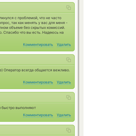
лкнулся с проблемой, что не часто
рос, так как менять у вас для меня -
лном объеме без скрытых комиссий.
. Спасибо что вы есть. Надеюсь на
Комментировать
Удалить
е) Оператор всегда общается вежливо.
Комментировать
Удалить
и быстро выполняют
Комментировать
Удалить