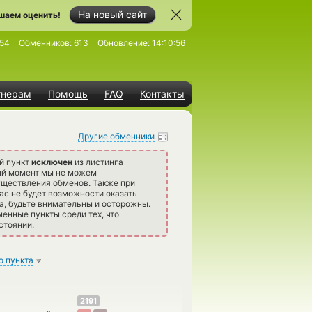
На новый сайт
шаем оценить!
54
Обменников:
613
Обновление:
14:10:56
тнерам
Помощь
FAQ
Контакты
Другие обменники
й пункт
исключен
из листинга
ый момент мы не можем
уществления обменов. Также при
ас не будет возможности оказать
а, будьте внимательны и осторожны.
нные пункты среди тех, что
стоянии.
о пункта
2191