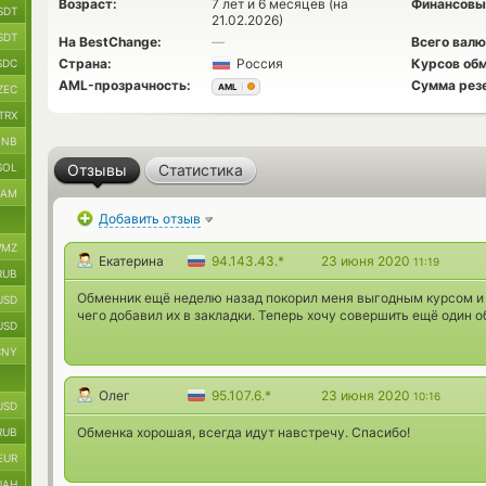
Возраст:
7 лет и 6 месяцев (на
Финансовы
SDT
21.02.2026)
SDT
На BestChange:
—
Всего валю
Страна:
Россия
Курсов обм
SDC
AML-прозрачность:
Сумма рез
AML
ZEC
TRX
BNB
SOL
Отзывы
Статистика
RAM
Добавить отзыв
MZ
Екатерина
94.143.43.*
23 июня 2020
11:19
RUB
Обменник ещё неделю назад покорил меня выгодным курсом и 
USD
чего добавил их в закладки. Теперь хочу совершить ещё один 
USD
CNY
Олег
95.107.6.*
23 июня 2020
10:16
USD
Обменка хорошая, всегда идут навстречу. Спасибо!
RUB
EUR
UAH