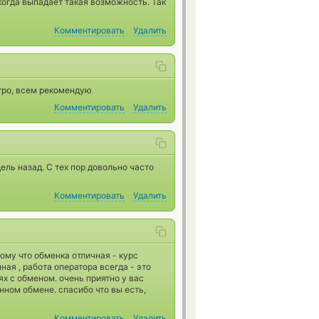
когда выпадает такая возможность. Так
Комментировать
Удалить
стро, всем рекомендую
Комментировать
Удалить
ль назад. С тех пор довольно часто
Комментировать
Удалить
ому что обменка отличная - курс
ная , работа оператора всегда - это
х с обменом. очень приятно у вас
нном обмене. спасибо что вы есть,
Комментировать
Удалить