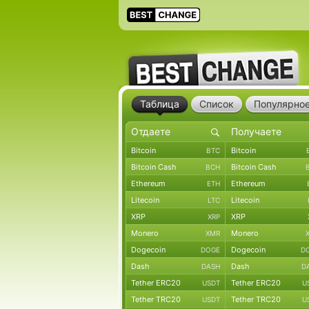
Таблица
Список
Популярно
Bitcoin
Bitcoin
BTC
Bitcoin Cash
Bitcoin Cash
BCH
Ethereum
Ethereum
ETH
Litecoin
Litecoin
LTC
XRP
XRP
XRP
Monero
Monero
XMR
Dogecoin
Dogecoin
DOGE
D
Dash
Dash
DASH
D
Tether ERC20
Tether ERC20
USDT
U
Tether TRC20
Tether TRC20
USDT
U