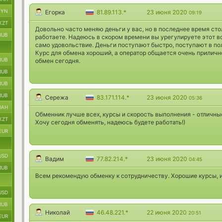
BYN
Егорка
81.89.113.*
23 июня 2020
09:19
KZT
Довольно часто меняю деньги у вас, но в последнее время сто
RUB
работаете. Надеюсь в скором времени вы урегулируете этот воп
само удовольствие. Деньги поступают быстро, поступают в по
Курс для обмена хороший, а оператор общается очень прилично
RUB
обмен сегодня.
RUB
RUB
RUB
Сережа
83.171.114.*
23 июня 2020
05:36
UAH
Обменник лучше всех, курсы и скорость выполнения - отличны
KZT
Хочу сегодня обменять, надеюсь будете работать!)
EUR
USD
Вадим
77.82.214.*
23 июня 2020
04:45
RUB
Всем рекомендую обменку к сотрудничеству. Хорошие курсы, 
USD
RUB
Николай
46.48.221.*
22 июня 2020
20:51
EUR