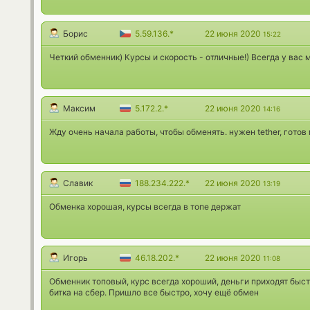
Борис
5.59.136.*
22 июня 2020
15:22
Четкий обменник) Курсы и скорость - отличные!) Всегда у вас
Максим
5.172.2.*
22 июня 2020
14:16
Жду очень начала работы, чтобы обменять. нужен tether, готов 
Славик
188.234.222.*
22 июня 2020
13:19
Обменка хорошая, курсы всегда в топе держат
Игорь
46.18.202.*
22 июня 2020
11:08
Обменник топовый, курс всегда хороший, деньги приходят быст
битка на сбер. Пришло все быстро, хочу ещё обмен