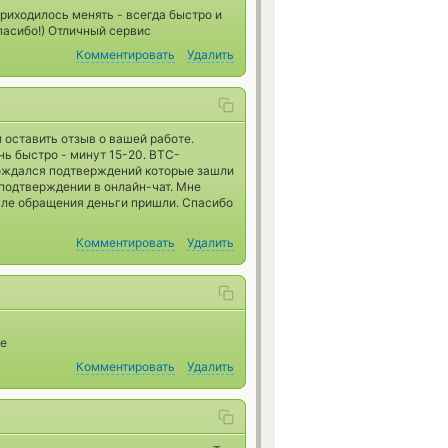
риходилось менять - всегда быстро и
Спасибо!) Отличный сервис
Комментировать
Удалить
 оставить отзыв о вашей работе.
нь быстро - минут 15-20. BTC-
дождался подтверждений которые зашли
 подтверждении в онлайн-чат. Мне
осле обращения деньги пришли. Спасибо
Комментировать
Удалить
ще
Комментировать
Удалить