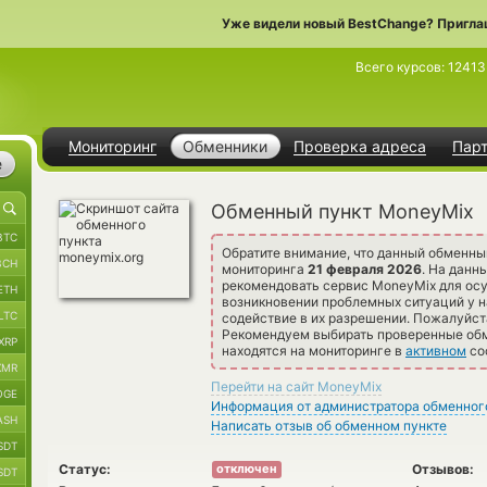
Уже видели новый BestChange? Пригла
Всего курсов:
12413
Мониторинг
Обменники
Проверка адреса
Пар
е
Обменный пункт MoneyMix
BTC
Обратите внимание, что данный обменны
BCH
мониторинга
21 февраля 2026
. На данн
рекомендовать сервис MoneyMix для ос
ETH
возникновении проблемных ситуаций у н
LTC
содействие в их разрешении. Пожалуйст
Рекомендуем выбирать проверенные обме
XRP
находятся на мониторинге в
активном
со
XMR
Перейти на сайт MoneyMix
OGE
Информация от администратора обменног
ASH
Написать отзыв об обменном пункте
SDT
Статус:
Отзывов:
отключен
SDT