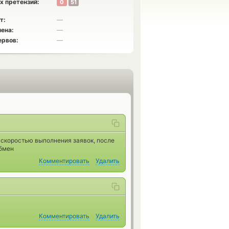
х претензий:
0
51
т:
—
ена:
—
ервов:
—
скоростью выполнения заявок, после
обмен
Комментировать
Удалить
Комментировать
Удалить