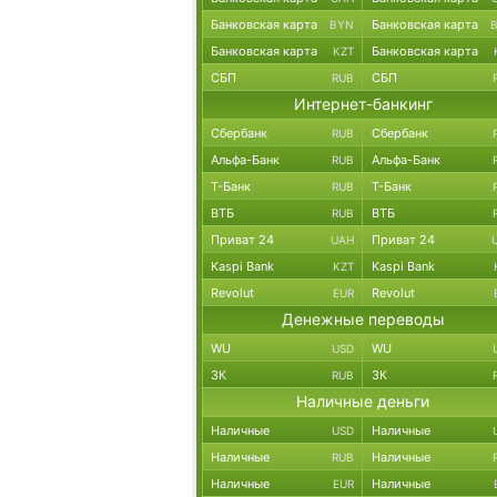
Банковская карта
Банковская карта
BYN
Банковская карта
Банковская карта
KZT
СБП
СБП
RUB
Интернет-банкинг
Сбербанк
Сбербанк
RUB
Альфа-Банк
Альфа-Банк
RUB
Т-Банк
Т-Банк
RUB
ВТБ
ВТБ
RUB
Приват 24
Приват 24
UAH
Kaspi Bank
Kaspi Bank
KZT
Revolut
Revolut
EUR
Денежные переводы
WU
WU
USD
ЗК
ЗК
RUB
Наличные деньги
Наличные
Наличные
USD
Наличные
Наличные
RUB
Наличные
Наличные
EUR