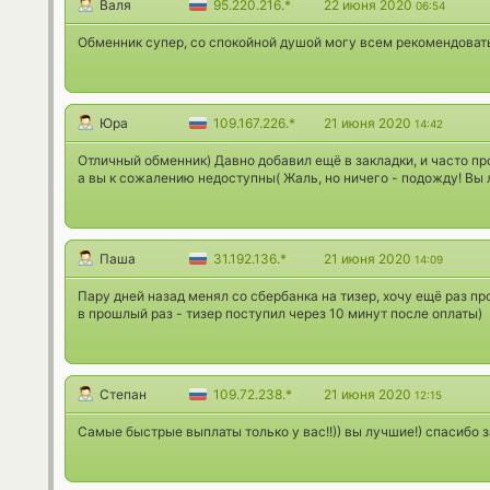
Валя
95.220.216.*
22 июня 2020
06:54
Обменник супер, со спокойной душой могу всем рекомендовать
Юра
109.167.226.*
21 июня 2020
14:42
Отличный обменник) Давно добавил ещё в закладки, и часто пр
а вы к сожалению недоступны( Жаль, но ничего - подожду! Вы 
Паша
31.192.136.*
21 июня 2020
14:09
Пару дней назад менял со сбербанка на тизер, хочу ещё раз п
в прошлый раз - тизер поступил через 10 минут после оплаты)
Степан
109.72.238.*
21 июня 2020
12:15
Самые быстрые выплаты только у вас!!)) вы лучшие!) спасибо 