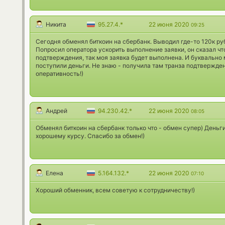
Никита
95.27.4.*
22 июня 2020
09:25
Сегодня обменял биткоин на сбербанк. Выводил где-то 120к руб
Попросил оператора ускорить выполнение заявки, он сказал что
подтверждения, так моя заявка будет выполнена. И буквально
поступили деньги. Не знаю - получила там транза подтверждени
оперативность!)
Андрей
94.230.42.*
22 июня 2020
08:05
Обменял биткоин на сбербанк только что - обмен супер) Деньги
хорошему курсу. Спасибо за обмен!)
Елена
5.164.132.*
22 июня 2020
07:10
Хороший обменник, всем советую к сотрудничеству!)