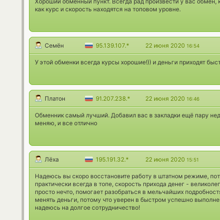
Хороший обменный пункт. Всегда рад произвести у вас обмен, 
как курс и скорость находятся на топовом уровне.
Семён
95.139.107.*
22 июня 2020
16:54
У этой обменки всегда курсы хорошие!)) и деньги приходят бы
Платон
91.207.238.*
22 июня 2020
16:46
Обменник самый лучший. Добавил вас в закладки ещё пару неде
меняю, и все отлично
Лёха
195.191.32.*
22 июня 2020
15:51
Надеюсь вы скоро восстановите работу в штатном режиме, пот
практически всегда в топе, скорость прихода денег - великолеп
просто нечто, помогает разобраться в мельчайших подробностя
менять деньги, потому что уверен в быстром успешно выполне
надеюсь на долгое сотрудничество!