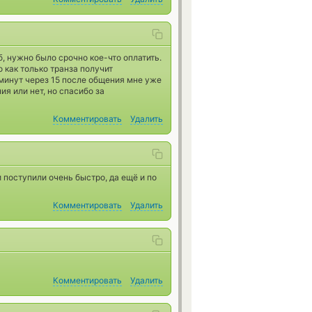
, нужно было срочно кое-что оплатить.
 как только транза получит
 минут через 15 после общения мне уже
я или нет, но спасибо за
Комментировать
Удалить
 поступили очень быстро, да ещё и по
Комментировать
Удалить
Комментировать
Удалить