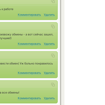
 к работе
Комментировать
Удалить
оизвожу обмены - а вот сейчас зашел,
лучшие!)
Комментировать
Удалить
ровести обмен) Уж больно понравилось
Комментировать
Удалить
за все обмены!
Комментировать
Удалить