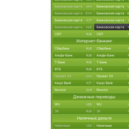
Банковская карта
Банковская карта
UAH
Банковская карта
Банковская карта
BYN
Банковская карта
Банковская карта
KZT
Банковская карта
Банковская карта
HUF
СБП
СБП
RUB
Интернет-банкинг
Сбербанк
Сбербанк
RUB
Альфа-Банк
Альфа-Банк
RUB
Т-Банк
Т-Банк
RUB
ВТБ
ВТБ
RUB
Приват 24
Приват 24
UAH
Kaspi Bank
Kaspi Bank
KZT
Revolut
Revolut
EUR
Денежные переводы
WU
WU
USD
ЗК
ЗК
RUB
Наличные деньги
Наличные
Наличные
USD