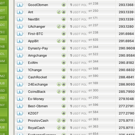
SDT
от 238
GoodObmen
1
293.1368
USDT POL
SDT
от 250
Ant
1
293.1339
USDT POL
SDT
от 171
NextBit
1
293.1339
USDT POL
SDC
от 237
UAchanger
1
293.1280
USDT POL
ZEC
от 238
First-BTC
1
291.6984
USDT POL
TRX
от 635
AppBit
1
291.6954
USDT POL
BNB
от 344
Dynasty-Pay
1
290.960
USDT POL
SOL
от 522
Amgchange
1
290.958
USDT POL
RAM
от 344
ExWm
1
290.8182
USDT POL
от 568
1Change
1
290.683
USDT POL
от 590
MZ
CashRocket
1
288.4841
USDT POL
от 169
RUB
24Exchange
1
286.909
USDT POL
от 300
USD
CoinsBlack
1
285.795
USDT POL
от 250
USD
Ex-Money
1
279.1048
USDT POL
от 596
CNY
Best-Obmen
1
277.2791
USDT POL
от 584
KZ007
1
277.279
USDT POL
от 363
USD
ProstovCash
1
275.9711
USDT POL
от 363
RUB
RoyalCash
1
275.9711
USDT POL
от 654
EUR