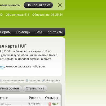
На новый сайт
шаем оценить!
50
Обменников:
613
Обновление:
06:35:54
тнерам
Помощь
FAQ
Контакты
ая карта HUF
→
N (USDT)
Банковская карта HUF по
 удобный курс, обращая внимание также
нкты обмена, предлагаемые на сайте,
део
, которое расскажет обо всех
Несоответствие
История
Настройка
йной обмен
Статистика
ете
Резерв
Отзывы
▼
9 311 928
1
1843
HUF Карта