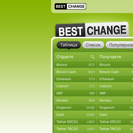
Таблица
Список
Популярно
Bitcoin
Bitcoin
BTC
Bitcoin Cash
Bitcoin Cash
BCH
Ethereum
Ethereum
ETH
Litecoin
Litecoin
LTC
XRP
XRP
XRP
Monero
Monero
XMR
Dogecoin
Dogecoin
DOGE
D
Dash
Dash
DASH
D
Tether ERC20
Tether ERC20
USDT
U
Tether TRC20
Tether TRC20
USDT
U