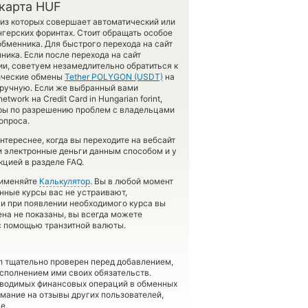
карта HUF
 из которых совершает автоматический или
нгерских форинтах. Стоит обращать особое
обменника. Для быстрого перехода на сайт
ика. Если после перехода на сайт
и, советуем незамедлительно обратиться к
тические обмены
Tether POLYGON (USDT)
на
ручную. Если же выбранный вами
twork на Credit Card in Hungarian forint,
еры по разрешению проблем с владельцами
опроса.
тереснее, когда вы переходите на вебсайт
ли электронные деньги данным способом и у
цией в разделе FAQ.
рименяйте
Калькулятор
. Вы в любой момент
нные курсы вас не устраивают,
 и при появлении необходимого курса вы
ена не показаны, вы всегда можете
 с помощью транзитной валюты.
л тщательно проверен перед добавлением,
сполнением ими своих обязательств.
оводимых финансовых операций в обменных
имание на отзывы других пользователей,
е.