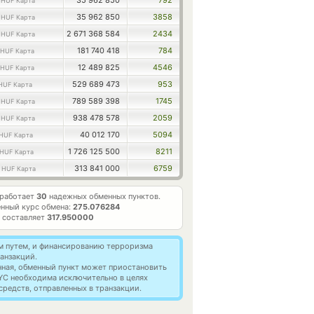
3
35 962 850
792
HUF Карта
8
35 962 850
3858
HUF Карта
6
2 671 368 584
2434
HUF Карта
181 740 418
784
HUF Карта
12 489 825
4546
HUF Карта
529 689 473
953
HUF Карта
9
789 589 398
1745
HUF Карта
9
938 478 578
2059
HUF Карта
40 012 170
5094
HUF Карта
1 726 125 500
8211
HUF Карта
9
313 841 000
6759
HUF Карта
 работает
30
надежных обменных пунктов.
нный курс обмена:
275.076284
 составляет
317.950000
м путем, и финансированию терроризма
анзакций.
нная, обменный пункт может приостановить
YC необходима исключительно в целях
редств, отправленных в транзакции.