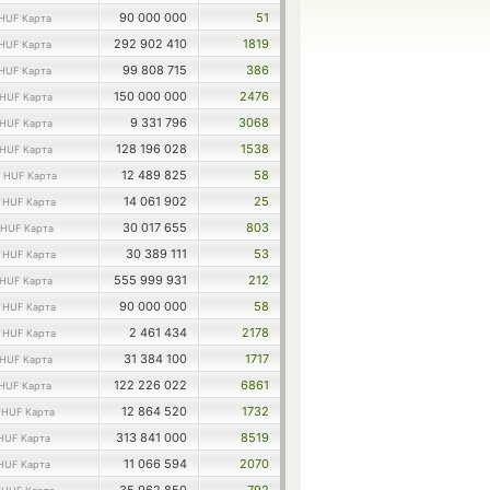
90 000 000
51
HUF Карта
292 902 410
1819
HUF Карта
99 808 715
386
HUF Карта
150 000 000
2476
HUF Карта
9 331 796
3068
HUF Карта
128 196 028
1538
HUF Карта
8
12 489 825
58
HUF Карта
4
14 061 902
25
HUF Карта
30 017 655
803
HUF Карта
2
30 389 111
53
HUF Карта
555 999 931
212
HUF Карта
3
90 000 000
58
HUF Карта
0
2 461 434
2178
HUF Карта
31 384 100
1717
HUF Карта
122 226 022
6861
HUF Карта
0
12 864 520
1732
HUF Карта
313 841 000
8519
HUF Карта
11 066 594
2070
HUF Карта