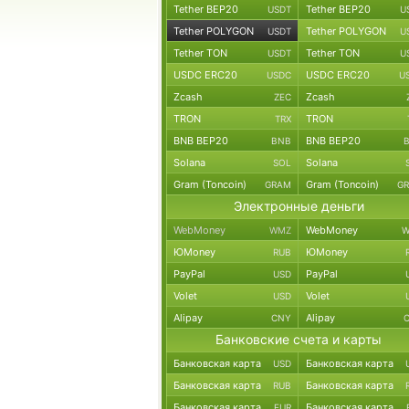
Tether BEP20
Tether BEP20
USDT
U
Tether POLYGON
Tether POLYGON
USDT
U
Tether TON
Tether TON
USDT
U
USDC ERC20
USDC ERC20
USDC
U
Zcash
Zcash
ZEC
TRON
TRON
TRX
BNB BEP20
BNB BEP20
BNB
Solana
Solana
SOL
Gram (Toncoin)
Gram (Toncoin)
GRAM
G
Электронные деньги
WebMoney
WebMoney
WMZ
W
ЮMoney
ЮMoney
RUB
PayPal
PayPal
USD
Volet
Volet
USD
Alipay
Alipay
CNY
Банковские счета и карты
Банковская карта
Банковская карта
USD
Банковская карта
Банковская карта
RUB
Банковская карта
Банковская карта
EUR