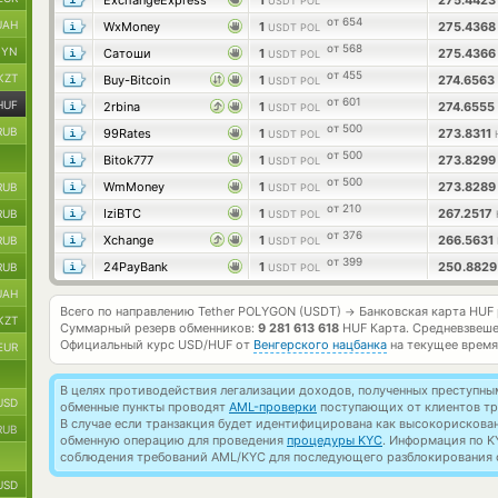
ExchangeExpress
1
275.442
USDT POL
от 654
UAH
WxMoney
1
275.436
USDT POL
от 568
BYN
Сатоши
1
275.436
USDT POL
от 455
KZT
Buy-Bitcoin
1
274.6563
USDT POL
от 601
HUF
2rbina
1
274.6555
USDT POL
от 500
RUB
99Rates
1
273.8311
USDT POL
от 500
Bitok777
1
273.829
USDT POL
от 500
WmMoney
1
273.828
RUB
USDT POL
от 210
IziBTC
1
267.2517
RUB
USDT POL
от 376
Xchange
1
266.5631
RUB
USDT POL
от 399
24PayBank
1
250.882
RUB
USDT POL
UAH
Всего по направлению Tether POLYGON (USDT)
Банковская карта HUF
→
KZT
Суммарный резерв обменников:
9 281 613 618
HUF Карта.
Средневзвеше
Официальный курс
USD/HUF
от
Венгерского нацбанка
на текущее время
EUR
В целях противодействия легализации доходов, полученных преступны
USD
обменные пункты проводят
AML-проверки
поступающих от клиентов тр
В случае если транзакция будет идентифицирована как высокорискова
RUB
обменную операцию для проведения
процедуры KYC
. Информация по K
соблюдения требований AML/KYC для последующего разблокирования с
USD