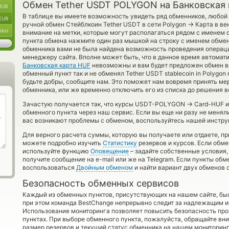
Обмен Tether USDT POLYGON на Банковская 
RUB
В таблице вы имеете возможность увидеть ряд обменников, любой
EUR
→
ручной обмен Стейблкоин Tether USDT в сети Polygon
Карта в ве
UAH
внимание на метки, которые могут располагаться рядом с именем 
пункта обмена нажмите один раз мышкой на строку с именем обменн
обменника вами не была найдена возможность проведения операци
менеджеру сайта. Вполне может быть, что в данное время автома
Банковская карта HUF
невозможны и вам будет предложен обмен в
обменный пункт так и не обменял Tether USDT stablecoin in Polygon ne
будьте добры, сообщите нам. Это поможет нам вовремя принять м
обменника, или же временно отключить его из списка до решения в
→
Зачастую получается так, что курсы USDT-POLYGON
Card-HUF ин
обменного пункта через наш сервис. Если вы еще ни разу не меня
вас возникают проблемы с обменом, воспользуйтесь нашей инструк
Для верного расчета суммы, которую вы получаете или отдаете, п
можете подробно изучить
Статистику
резервов и курсов. Если обме
используйте функцию
Оповещение
– задайте собственные условия,
получите сообщение на e-mail или же на Telegram. Если пункты обм
воспользоваться
Двойным обменом
и найти вариант двух обменов
Безопасность обменных сервисов
Каждый из обменных пунктов, присутствующих на нашем сайте, бы
при этом команда BestChange непрерывно следит за надлежащим и
Использование мониторинга позволяет повысить безопасность пр
пунктах. При выборе обменного пункта, пожалуйста, обращайте вн
размер резервов и текущий статус обменника на нашем мониторинг