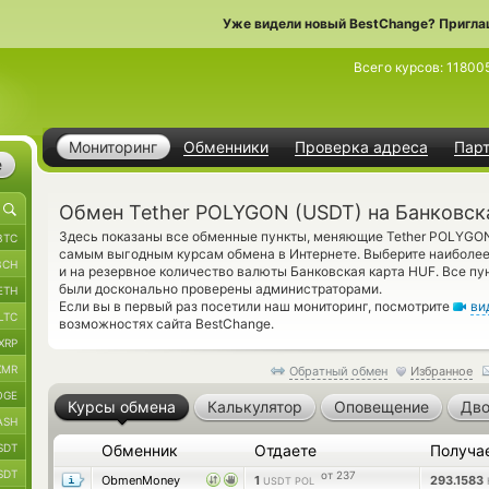
Уже видели новый BestChange? Пригла
Всего курсов:
11800
Мониторинг
Обменники
Проверка адреса
Пар
е
Обмен Tether POLYGON (USDT) на Банковск
Здесь показаны все обменные пункты, меняющие Tether POLYGO
BTC
самым выгодным курсам обмена в Интернете. Выберите наиболее
BCH
и на резервное количество валюты Банковская карта HUF. Все пу
были досконально проверены администраторами.
ETH
Если вы в первый раз посетили наш мониторинг, посмотрите
ви
LTC
возможностях сайта BestChange.
XRP
XMR
Обратный обмен
Избранное
OGE
Курсы обмена
Калькулятор
Оповещение
Дво
ASH
SDT
Обменник
Отдаете
Получа
SDT
от 237
ObmenMoney
1
293.1583
USDT POL