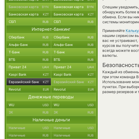
Банковская карта
Банковская карта
Спешим уведомить,
BYN
BYN
обнаружить более 
Банковская карта
Банковская карта
KZT
KZT
обмена. Если вы ни
СБП
СБП
системы мониторинг
RUB
RUB
Интернет-банкинг
Применяйте
Кальку
нашим сервисом вы,
Сбербанк
Сбербанк
RUB
RUB
вас не устраивают
Альфа-Банк
Альфа-Банк
RUB
RUB
курсов вы получите
всегда можете вос
Т-Банк
Т-Банк
RUB
RUB
валюты.
ВТБ
ВТБ
RUB
RUB
Безопасност
Приват 24
Приват 24
UAH
UAH
Каждый из обменны
Kaspi Bank
Kaspi Bank
KZT
KZT
при этом команда 
Использование мон
Евразийский банк
Евразийский банк
KZT
KZT
пунктах. При выбор
Revolut
Revolut
EUR
EUR
размер резервов и 
Денежные переводы
WU
WU
USD
USD
ЗК
ЗК
RUB
RUB
Наличные деньги
Наличные
Наличные
USD
USD
Наличные
Наличные
RUB
RUB