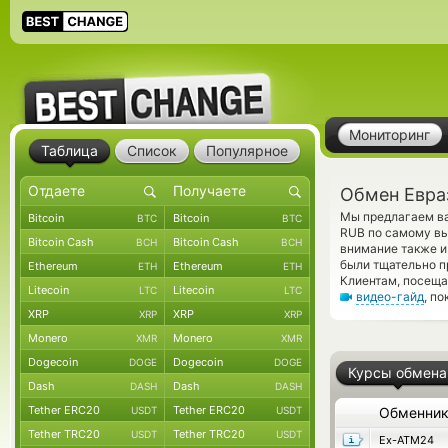
Мониторинг
Таблица
Список
Популярное
Обмен Евра
Мы предлагаем ва
Bitcoin
Bitcoin
BTC
BTC
RUB по самому вы
Bitcoin Cash
Bitcoin Cash
BCH
BCH
внимание также и
были тщательно п
Ethereum
Ethereum
ETH
ETH
Клиентам, посеща
Litecoin
Litecoin
LTC
LTC
видео-гайд
, п
XRP
XRP
XRP
XRP
Monero
Monero
XMR
XMR
Dogecoin
Dogecoin
DOGE
DOGE
Курсы обмена
Dash
Dash
DASH
DASH
Tether ERC20
Tether ERC20
USDT
USDT
Обменни
Tether TRC20
Tether TRC20
USDT
USDT
Ex-ATM24