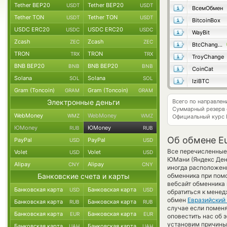
Tether BEP20
Tether BEP20
USDT
USDT
ВсемОбмен
Tether TON
Tether TON
USDT
USDT
BitcoinBox
USDC ERC20
USDC ERC20
USDC
USDC
WayBit
Zcash
Zcash
ZEC
ZEC
BtcChange24
TRON
TRON
TRX
TRX
TroyChange
BNB BEP20
BNB BEP20
BNB
BNB
CoinCat
Solana
Solana
SOL
SOL
IziBTC
Gram (Toncoin)
Gram (Toncoin)
GRAM
GRAM
Электронные деньги
Всего по направле
Суммарный резерв
WebMoney
WebMoney
WMZ
WMZ
Официальный курс
ЮMoney
ЮMoney
RUB
RUB
Об обмене E
PayPal
PayPal
USD
USD
Все перечисленные
Volet
Volet
USD
USD
ЮМани (Яндекс День
Alipay
Alipay
CNY
CNY
иногда расположены
Банковские счета и карты
обменника при помо
вебсайт обменника
Банковская карта
Банковская карта
USD
USD
обратиться к менед
обмен
Евразийский
Банковская карта
Банковская карта
RUB
RUB
случае если поменят
Банковская карта
Банковская карта
EUR
EUR
оповестить нас об 
установим причины
Банковская карта
Банковская карта
UAH
UAH