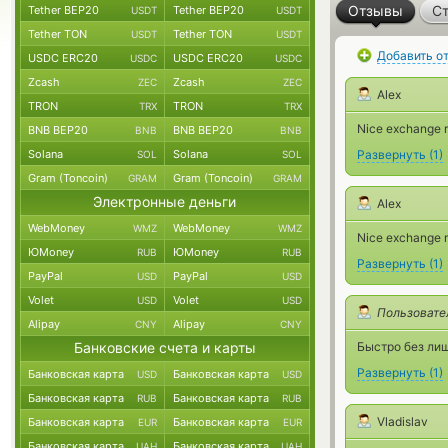
Отзывы
Ст
Tether BEP20
Tether BEP20
USDT
USDT
Tether TON
Tether TON
USDT
USDT
Добавить о
USDC ERC20
USDC ERC20
USDC
USDC
Zcash
Zcash
ZEC
ZEC
Alex
TRON
TRON
TRX
TRX
Nice exchange r
BNB BEP20
BNB BEP20
BNB
BNB
Solana
Solana
Развернуть
(
1
)
SOL
SOL
Gram (Toncoin)
Gram (Toncoin)
GRAM
GRAM
Электронные деньги
Alex
WebMoney
WebMoney
WMZ
WMZ
Nice exchange r
ЮMoney
ЮMoney
RUB
RUB
Развернуть
(
1
)
PayPal
PayPal
USD
USD
Volet
Volet
USD
USD
Пользовате
Alipay
Alipay
CNY
CNY
Банковские счета и карты
Быстро без ли
Развернуть
(
1
)
Банковская карта
Банковская карта
USD
USD
Банковская карта
Банковская карта
RUB
RUB
Vladislav
Банковская карта
Банковская карта
EUR
EUR
Банковская карта
Банковская карта
UAH
UAH