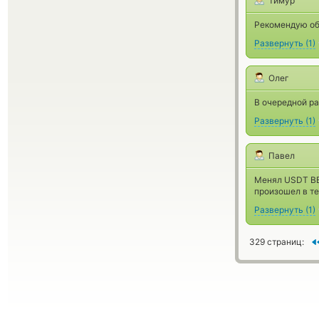
Тимур
Рекомендую об
Развернуть
(
1
)
Олег
В очередной ра
Развернуть
(
1
)
Павел
Менял USDT BE
произошел в те
Развернуть
(
1
)
329 страниц: