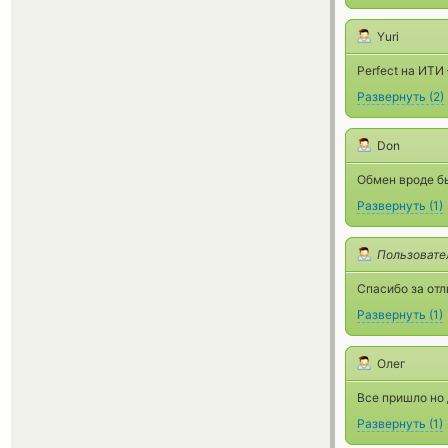
Yuri
Perfect на ИТИ
Развернуть
(
2
)
Don
Обмен вроде бы
Развернуть
(
1
)
Пользовате
Спасибо за отл
Развернуть
(
1
)
Олег
Все пришло но 
Развернуть
(
1
)