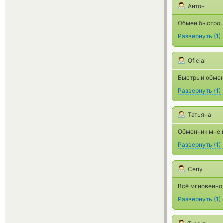
Антон
Обмен быстро, 
Развернуть
(
1
)
Oficial
Быстрый обмен
Развернуть
(
1
)
Татьяна
Обменник мне н
Развернуть
(
1
)
Ceriy
Всё мгновенно
Развернуть
(
1
)