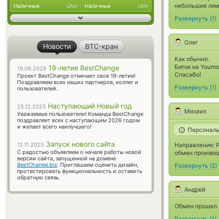
небольшие лим
Наличные
Наличные
UAH
UAH
Развернуть
(
1
)
Олег
Новости
BTC-кран
Как обычно.
Биток на Youm
19-летие BestChange
19.06.2026
Спасибо!
Проект BestChange отмечает свое 19-летие!
Поздравляем всех наших партнеров, коллег и
Развернуть
(
1
)
пользователей.
Наступающий Новый год
25.12.2025
Михаил
Уважаемые пользователи! Команда BestChange
поздравляет всех с наступающим 2026 годом
и желает всего наилучшего!
Персональ
Запуск нового сайта
Направление: 
12.11.2025
С радостью объявляем о начале работы новой
обмен произвед
версии сайта, запущенной на домене
BestChange.biz
. Приглашаем оценить дизайн,
Развернуть
(
2
)
протестировать функциональность и оставить
обратную связь.
Андрей
Обмен прошел 
Развернуть
(
1
)