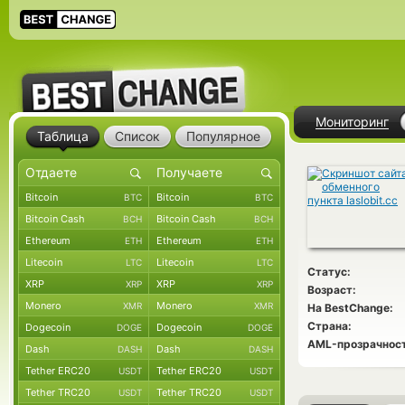
Мониторинг
Таблица
Список
Популярное
Bitcoin
Bitcoin
BTC
BTC
Bitcoin Cash
Bitcoin Cash
BCH
BCH
Ethereum
Ethereum
ETH
ETH
Litecoin
Litecoin
LTC
LTC
Статус:
XRP
XRP
XRP
XRP
Возраст:
Monero
Monero
XMR
XMR
На BestChange:
Страна:
Dogecoin
Dogecoin
DOGE
DOGE
AML-прозрачност
Dash
Dash
DASH
DASH
Tether ERC20
Tether ERC20
USDT
USDT
Tether TRC20
Tether TRC20
USDT
USDT