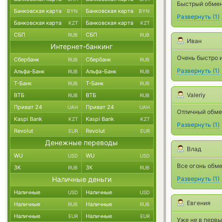
Быстрый обмен,
Банковская карта
Банковская карта
BYN
BYN
Развернуть
(
1
)
Банковская карта
Банковская карта
KZT
KZT
СБП
СБП
RUB
RUB
Иван
Интернет-банкинг
Очень быстро и
Сбербанк
Сбербанк
RUB
RUB
Развернуть
(
1
)
Альфа-Банк
Альфа-Банк
RUB
RUB
Т-Банк
Т-Банк
RUB
RUB
Valeriy
ВТБ
ВТБ
RUB
RUB
Приват 24
Приват 24
UAH
UAH
Отличный обме
Kaspi Bank
Kaspi Bank
KZT
KZT
Развернуть
(
1
)
Revolut
Revolut
EUR
EUR
Денежные переводы
Влад
WU
WU
USD
USD
Все огонь обм
ЗК
ЗК
RUB
RUB
Наличные деньги
Развернуть
(
1
)
Наличные
Наличные
USD
USD
Евгения
Наличные
Наличные
RUB
RUB
Наличные
Наличные
EUR
EUR
Уже не в первы