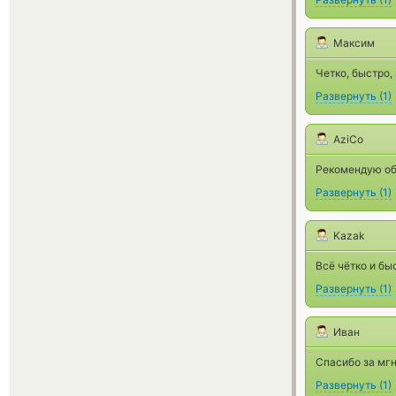
Максим
Четко, быстро,
Развернуть
(
1
)
AziCo
Рекомендую об
Развернуть
(
1
)
Kazak
Всё чётко и бы
Развернуть
(
1
)
Иван
Спасибо за мг
Развернуть
(
1
)