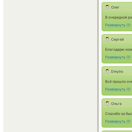
Олег
В очередной р
Развернуть
(
1
)
Сергей
Благодарю кома
Развернуть
(
1
)
Dmytro
Всё прошло оче
Развернуть
(
1
)
Ольга
Спасибо за бы
Развернуть
(
1
)