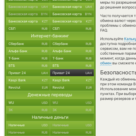
меры по разрешению
Банковская карта
Банковская карта
UAH
UAH
до решения вопроса
Банковская карта
Банковская карта
BYN
BYN
Часто получается т
обмена валют через
Банковская карта
Банковская карта
KZT
KZT
проблемы с обмено
СБП
СБП
RUB
RUB
FAQ.
Интернет-банкинг
Используйте
Кальк
доступна подробна
Сбербанк
Сбербанк
RUB
RUB
сервисом, вам не п
Альфа-Банк
Альфа-Банк
RUB
RUB
собственные параме
момент, когда данн
Т-Банк
Т-Банк
RUB
RUB
обмен
вы сможете н
ВТБ
ВТБ
RUB
RUB
Безопасност
Приват 24
Приват 24
UAH
UAH
Каждый из обменны
Kaspi Bank
Kaspi Bank
KZT
KZT
при этом команда 
Revolut
Revolut
EUR
EUR
Использование мон
пунктах. При выбор
Денежные переводы
размер резервов и 
WU
WU
USD
USD
ЗК
ЗК
RUB
RUB
Наличные деньги
Наличные
Наличные
USD
USD
Наличные
Наличные
RUB
RUB