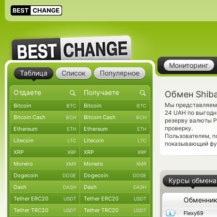
Мониторинг
Таблица
Список
Популярное
Обмен Shiba
Мы представляем 
Bitcoin
Bitcoin
BTC
BTC
24 UAH по выгодн
Bitcoin Cash
Bitcoin Cash
BCH
BCH
резерву валюты P
проверку.
Ethereum
Ethereum
ETH
ETH
Пользователям, 
Litecoin
Litecoin
LTC
LTC
показывающий фун
XRP
XRP
XRP
XRP
Monero
Monero
XMR
XMR
Dogecoin
Dogecoin
DOGE
DOGE
Курсы обмена
Dash
Dash
DASH
DASH
Tether ERC20
Tether ERC20
USDT
USDT
Обменни
Tether TRC20
Tether TRC20
USDT
USDT
Flexy69