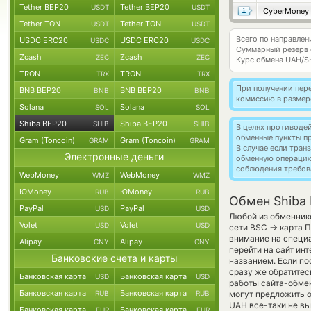
Tether BEP20
Tether BEP20
USDT
USDT
CyberMoney
Tether TON
Tether TON
USDT
USDT
Всего по направлен
USDC ERC20
USDC ERC20
USDC
USDC
Суммарный резерв
Zcash
Zcash
ZEC
ZEC
Курс обмена
UAH/S
TRON
TRON
TRX
TRX
При получении пере
BNB BEP20
BNB BEP20
BNB
BNB
комиссию в размер
Solana
Solana
SOL
SOL
Shiba BEP20
Shiba BEP20
SHIB
SHIB
В целях противоде
обменные пункты п
Gram (Toncoin)
Gram (Toncoin)
GRAM
GRAM
В случае если тра
Электронные деньги
обменную операци
соблюдения требов
WebMoney
WebMoney
WMZ
WMZ
ЮMoney
ЮMoney
RUB
RUB
Обмен Shiba 
PayPal
PayPal
USD
USD
Любой из обменнико
Volet
Volet
USD
USD
→
сети BSC
карта П
внимание на специ
Alipay
Alipay
CNY
CNY
перейти на сайт ин
Банковские счета и карты
названием. Если по
сразу же обратитес
Банковская карта
Банковская карта
USD
USD
работы сайта-обме
Банковская карта
Банковская карта
RUB
RUB
могут предложить об
UAH все-таки не вы
Банковская карта
Банковская карта
EUR
EUR