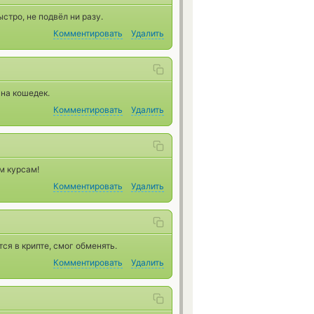
тро, не подвёл ни разу.
Комментировать
Удалить
 на кошедек.
Комментировать
Удалить
м курсам!
Комментировать
Удалить
ся в крипте, смог обменять.
Комментировать
Удалить