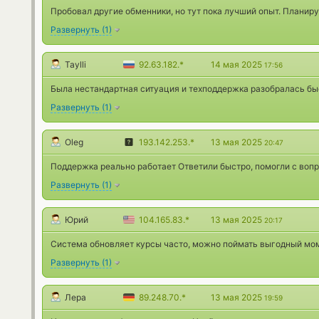
Пробовал другие обменники, но тут пока лучший опыт. Планир
Развернуть
(
1
)
Taylli
92.63.182.*
14 мая 2025
17:56
Была нестандартная ситуация и техподдержка разобралась быс
Развернуть
(
1
)
Oleg
193.142.253.*
13 мая 2025
20:47
Поддержка реально работает Ответили быстро, помогли с вопр
Развернуть
(
1
)
Юрий
104.165.83.*
13 мая 2025
20:17
Система обновляет курсы часто, можно поймать выгодный мом
Развернуть
(
1
)
Лера
89.248.70.*
13 мая 2025
19:59