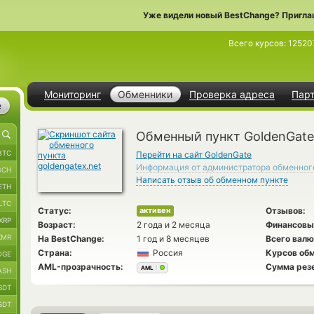
Уже видели новый BestChange? Пригла
Всего курсов:
12520
Мониторинг
Обменники
Проверка адреса
Пар
е
Обменный пункт GoldenGate
BTC
Перейти на сайт GoldenGate
Информация от администратора обменног
BCH
Написать отзыв об обменном пункте
ETH
LTC
Статус:
Отзывов:
активен
XRP
Возраст:
2 года и 2 месяца
Финансовы
XMR
На BestChange:
1 год и 8 месяцев
Всего валю
Страна:
Россия
Курсов обм
OGE
AML-прозрачность:
Сумма рез
AML
ASH
SDT
SDT