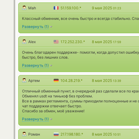
Mah
51.159.100.*
9 мая 2025
01:23
Классный обменник, все очень быстро и всегда стабильно. Спа
Развернуть
(
1
)
Alex
172.252.230.*
8 мая 2025
17:59
Очень благодарен поддержке- помогли, когда допустил ошибку
быстро, без лишних слов.
Развернуть
(
1
)
Артем
104.28.219.*
8 мая 2025
13:39
Отличный обменный пункт, в очередной раз сделали все по кра
Обменял usdt на тинькоф без проблем.
Все в рамках регламента, суммы приходили полноценные и не
чат поддержки отвечает быстро.
Спасибо за обмен, моё уважение!
Развернуть
(
1
)
Роман
217.198.180.*
8 мая 2025
10:51