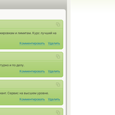
кировкам и лимитам. Курс лучший на
Комментировать
Удалить
турно и по делу.
Комментировать
Удалить
иант. Сервис на высшем уровне.
Комментировать
Удалить