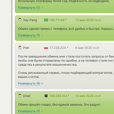
Использую платформу почти год. Надёжность не подводила.
Развернуть
(
1
)
Say Pang
185.71.146.*
13 мая 2025
19:32
Обмен сделал прямо с телефона, всё удобно и быстро. Хорошо,
Развернуть
(
1
)
Petr
77.238.234.*
6 мая 2025
10:37
После завершения обмена мне стали поступать запросы от бан
якобы они были отправлены по ошибке, а на телефон стали пос
средства в результате мошенничества.
Очень рискованный сервис, плохо подбирающий контрагентов, 
ваших счетов.
Развернуть
(
6
)
Disel
195.245.102.*
12 мая 2025
20:47
Обмен прошёл гладко, без единой заминки. Это радует.
Развернуть
(
1
)