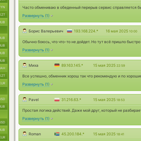
BYN
Часто обмениваю в обеденный перерыв сервис справляется быс
KZT
Развернуть
(
1
)
RUB
Борис Валерьевич
193.168.224.*
16 мая 2025
10:00
RUB
Обычно боюсь, что что-то не дойдет. Но тут всё пришло быстро
RUB
Развернуть
(
1
)
RUB
RUB
Миха
89.163.145.*
15 мая 2025
22:59
UAH
KZT
Все успешно, обменник хорош так что рекомендую и по хороши
EUR
Развернуть
(
1
)
USD
Pavel
31.216.63.*
15 мая 2025
18:53
RUB
Простая логика действий. Даже мой друг, который не разбирает
Развернуть
(
1
)
USD
RUB
Roman
45.200.184.*
15 мая 2025
18:41
EUR