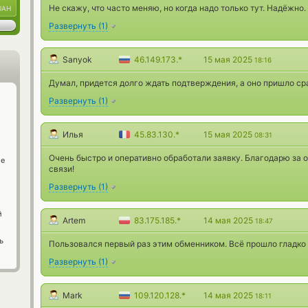
Не скажу, что часто меняю, но когда надо только тут. Надёжно.
UAH
Развернуть
(
1
)
Sanyok
46.149.173.*
15 мая 2025
18:16
Думал, придется долго ждать подтверждения, а оно пришло сра
Развернуть
(
1
)
Илья
45.83.130.*
15 мая 2025
08:31
Очень быстро и оперативно обработали заявку. Благодарю за 
ge
связи!
Развернуть
(
1
)
й
Artem
83.175.185.*
14 мая 2025
18:47
ь
Пользовался первый раз этим обменником. Всё прошло гладко 
Развернуть
(
1
)
Mark
109.120.128.*
14 мая 2025
18:11