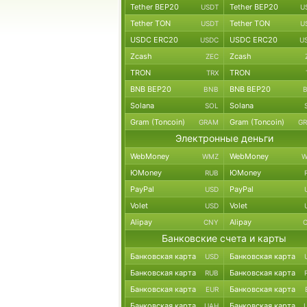
Tether BEP20
Tether BEP20
USDT
U
Tether TON
Tether TON
USDT
U
USDC ERC20
USDC ERC20
USDC
U
Zcash
Zcash
ZEC
TRON
TRON
TRX
BNB BEP20
BNB BEP20
BNB
Solana
Solana
SOL
Gram (Toncoin)
Gram (Toncoin)
GRAM
G
Электронные деньги
WebMoney
WebMoney
WMZ
W
ЮMoney
ЮMoney
RUB
PayPal
PayPal
USD
Volet
Volet
USD
Alipay
Alipay
CNY
Банковские счета и карты
Банковская карта
Банковская карта
USD
Банковская карта
Банковская карта
RUB
Банковская карта
Банковская карта
EUR
Банковская карта
Банковская карта
UAH