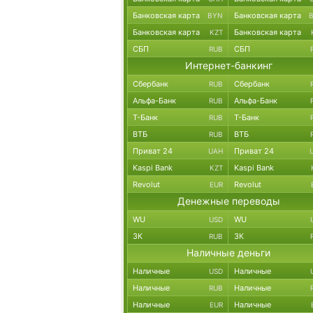
Банковская карта
Банковская карта
BYN
Банковская карта
Банковская карта
KZT
СБП
СБП
RUB
Интернет-банкинг
Сбербанк
Сбербанк
RUB
Альфа-Банк
Альфа-Банк
RUB
Т-Банк
Т-Банк
RUB
ВТБ
ВТБ
RUB
Приват 24
Приват 24
UAH
Kaspi Bank
Kaspi Bank
KZT
Revolut
Revolut
EUR
Денежные переводы
WU
WU
USD
ЗК
ЗК
RUB
Наличные деньги
Наличные
Наличные
USD
Наличные
Наличные
RUB
Наличные
Наличные
EUR