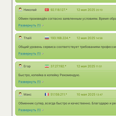
Николай
92.118.127.*
12 мая 2025
20:10
Обмен произведён согласно заявленным условиям. Время обраб
Развернуть
(
1
)
Thaili
193.168.224.*
12 мая 2025
14:56
Общий уровень сервиса соответствует требованиям професси
Развернуть
(
1
)
Егор
37.27.192.*
12 мая 2025
11:51
Быстро, копейка в копейку Рекомендую.
Развернуть
(
1
)
Макс
51.159.211.*
10 мая 2025
13:47
Обменник супер, всегда быстро и качественно. Благодарю и р
Развернуть
(
1
)