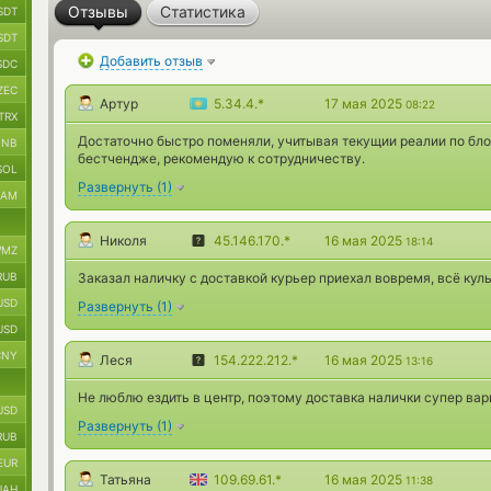
Отзывы
Статистика
SDT
SDT
Добавить отзыв
SDC
ZEC
Артур
5.34.4.*
17 мая 2025
08:22
TRX
Достаточно быстро поменяли, учитывая текущии реалии по бло
BNB
бестчендже, рекомендую к сотрудничеству.
SOL
Развернуть
(
1
)
RAM
Николя
45.146.170.*
16 мая 2025
18:14
MZ
RUB
Заказал наличку с доставкой курьер приехал вовремя, всё куль
USD
Развернуть
(
1
)
USD
CNY
Леся
154.222.212.*
16 мая 2025
13:16
Не люблю ездить в центр, поэтому доставка налички супер вар
USD
Развернуть
(
1
)
RUB
EUR
Татьяна
109.69.61.*
16 мая 2025
11:38
UAH