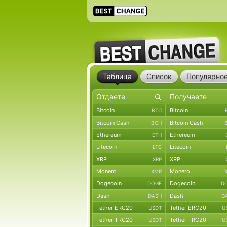
Таблица
Список
Популярно
Bitcoin
Bitcoin
BTC
Bitcoin Cash
Bitcoin Cash
BCH
Ethereum
Ethereum
ETH
Litecoin
Litecoin
LTC
XRP
XRP
XRP
Monero
Monero
XMR
Dogecoin
Dogecoin
DOGE
D
Dash
Dash
DASH
D
Tether ERC20
Tether ERC20
USDT
U
Tether TRC20
Tether TRC20
USDT
U