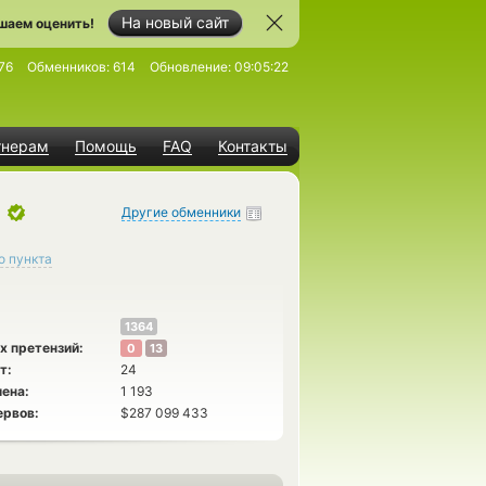
На новый сайт
шаем оценить!
76
Обменников:
614
Обновление:
09:05:22
тнерам
Помощь
FAQ
Контакты
Другие обменники
о пункта
1364
х претензий:
0
13
т:
24
ена:
1 193
ервов:
$287 099 433