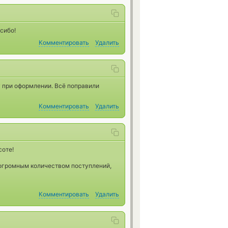
сибо!
Комментировать
Удалить
 при оформлении. Всё поправили
Комментировать
Удалить
соте!
 огромным количеством поступлений,
Комментировать
Удалить