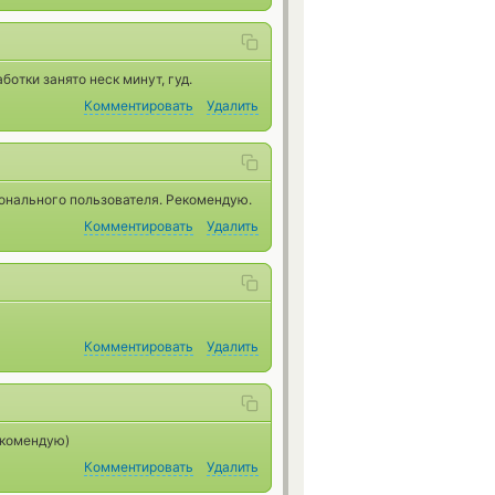
отки занято неск минут, гуд.
Комментировать
Удалить
онального пользователя. Рекомендую.
Комментировать
Удалить
Комментировать
Удалить
екомендую)
Комментировать
Удалить