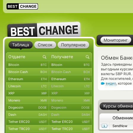
Мониторинг
Таблица
Список
Популярное
Обмен Банк
Здесь приведены 
Bitcoin
Bitcoin
BTC
BTC
выгодным курсам 
Bitcoin Cash
Bitcoin Cash
BCH
BCH
валюты SBP RUR. 
Для посетителей,
Ethereum
Ethereum
ETH
ETH
видео
, которое
Litecoin
Litecoin
LTC
LTC
XRP
XRP
XRP
XRP
Monero
Monero
XMR
XMR
Курсы обмена
Dogecoin
Dogecoin
DOGE
DOGE
Dash
Dash
DASH
DASH
Обменни
Tether ERC20
Tether ERC20
USDT
USDT
SendNow
Tether TRC20
Tether TRC20
USDT
USDT