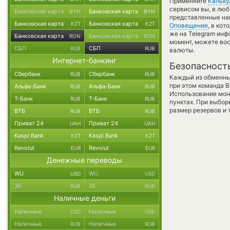
Применяйте
Кальку
сервисом вы, в люб
Банковская карта
Банковская карта
BYN
BYN
представленные на
Банковская карта
Банковская карта
KZT
KZT
Оповещение
, в ко
же на Telegram инф
Банковская карта
Банковская карта
RON
RON
момент, можете во
СБП
СБП
RUB
RUB
валюты.
Интернет-банкинг
Безопасност
Сбербанк
Сбербанк
RUB
RUB
Каждый из обменны
при этом команда 
Альфа-Банк
Альфа-Банк
RUB
RUB
Использование мон
Т-Банк
Т-Банк
RUB
RUB
пунктах. При выбор
размер резервов и 
ВТБ
ВТБ
RUB
RUB
Приват 24
Приват 24
UAH
UAH
Kaspi Bank
Kaspi Bank
KZT
KZT
Revolut
Revolut
EUR
EUR
Денежные переводы
WU
WU
USD
USD
ЗК
ЗК
RUB
RUB
Наличные деньги
Наличные
Наличные
USD
USD
Наличные
Наличные
RUB
RUB