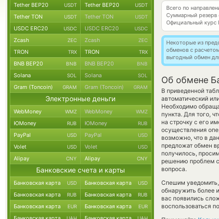
Tether BEP20
Tether BEP20
USDT
USDT
Всего по направле
Суммарный резерв
Tether TON
Tether TON
USDT
USDT
Официальный курс
USDC ERC20
USDC ERC20
USDC
USDC
Zcash
Zcash
ZEC
ZEC
Некоторые из пред
обменов с расчето
TRON
TRON
TRX
TRX
выгодный обмен дл
BNB BEP20
BNB BEP20
BNB
BNB
Solana
Solana
SOL
SOL
Об обмене Б
Gram (Toncoin)
Gram (Toncoin)
GRAM
GRAM
В приведенной табл
Электронные деньги
автоматический ил
Необходимо обраща
WebMoney
WebMoney
WMZ
WMZ
пункта. Для того, 
на строчку с его и
ЮMoney
ЮMoney
RUB
RUB
осуществления опер
PayPal
PayPal
USD
USD
возможно, что в д
предложат обмен вр
Volet
Volet
USD
USD
получилось, просим
Alipay
Alipay
CNY
CNY
решению проблем с 
вопроса.
Банковские счета и карты
Спешим уведомить,
Банковская карта
Банковская карта
USD
USD
обнаружить более 
Банковская карта
Банковская карта
RUB
RUB
вас появились слож
воспользоваться по
Банковская карта
Банковская карта
EUR
EUR
Банковская карта
Банковская карта
UAH
UAH